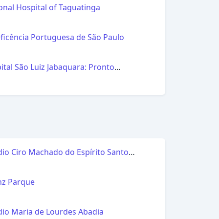
onal Hospital of Taguatinga
l
ficência Portuguesa de São Paulo
l
ital São Luiz Jabaquara: Pronto
dimento 24h, Urgência, Emergência
l
to, Emergência em Ortopedia,
dinâmica, SP
dio Ciro Machado do Espírito Santo
elê)
l
anz Parque
l
dio Maria de Lourdes Abadia