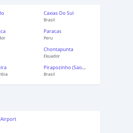
llo
Caxias Do Sul
Brasil
nca
Paracas
dor
Peru
Chontapunta
l
Ekuador
ira
Pirapozinho (Sao
mbia
Paulo)
Brasil
Airport
l