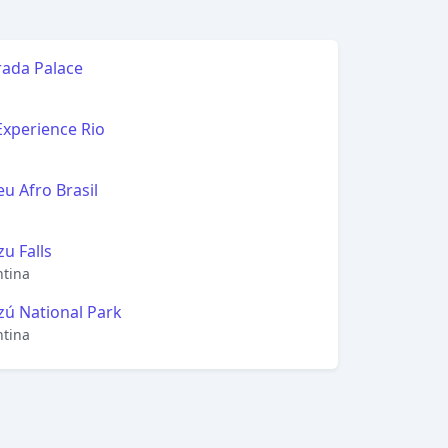
rada Palace
l
 Experience Rio
l
u Afro Brasil
l
zu Falls
ntina
zú National Park
ntina