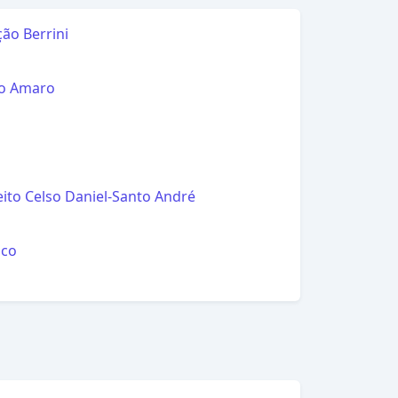
ção Berrini
l
o Amaro
l
l
eito Celso Daniel-Santo André
l
sco
l