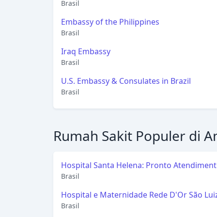
Brasil
Embassy of the Philippines
Brasil
Iraq Embassy
Brasil
U.S. Embassy & Consulates in Brazil
Brasil
Rumah Sakit Populer di A
Hospital Santa Helena: Pronto Atendimen
24h, Urgência, Emergência Adulto, Emerg
Brasil
Pediátrica, Maternidade, Brasília DF
Hospital e Maternidade Rede D'Or São Lui
Itaim
Brasil