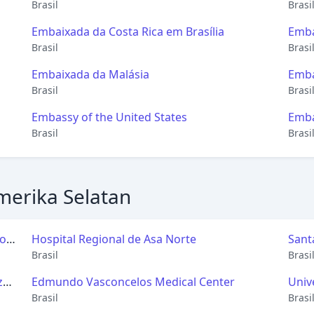
Brasil
Brasi
Brasi
Embaixada da Costa Rica em Brasília
Emba
Brasil
Brasi
Embaixada da Malásia
Emba
Brasil
Brasi
Embassy of the United States
Emba
Brasil
Brasi
merika Selatan
to
Hospital Regional de Asa Norte
Sant
ência
Brasil
Brasi
z
Edmundo Vasconcelos Medical Center
Unive
Brasil
Brasi