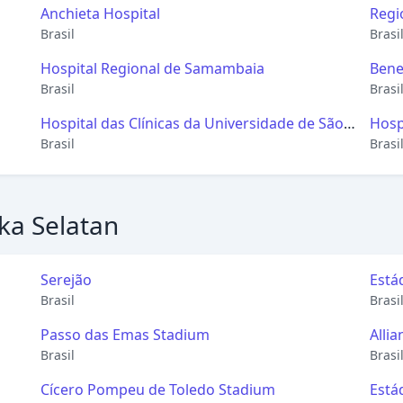
Anchieta Hospital
Regi
Brasil
Brasi
Hospital Regional de Samambaia
Bene
 Asa
Brasil
Brasi
Hospital das Clínicas da Universidade de São
Hosp
Paulo
Brasil
Aten
Brasi
Adul
Hemo
ka Selatan
Serejão
Está
Brasil
(Def
Brasi
Passo das Emas Stadium
Alli
Brasil
Brasi
Cícero Pompeu de Toledo Stadium
Está