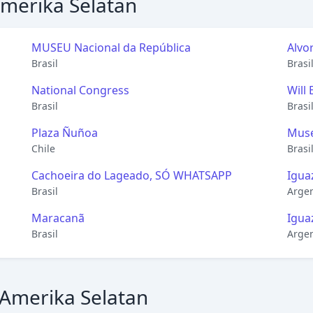
Amerika Selatan
MUSEU Nacional da República
Alvo
Brasil
Brasi
National Congress
Will
Brasil
Brasi
Plaza Ñuñoa
Muse
Chile
Brasi
Cachoeira do Lageado, SÓ WHATSAPP
Igua
Brasil
Arge
Maracanã
Igua
Brasil
Arge
 Amerika Selatan