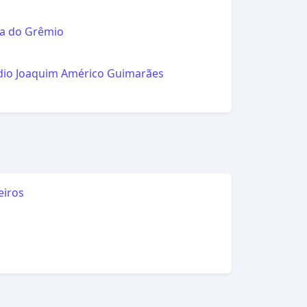
l
a do Grêmio
l
dio Joaquim Américo Guimarães
l
eiros
l