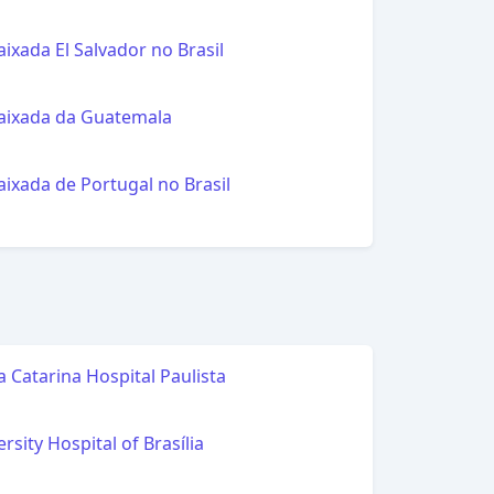
l
l
ixada El Salvador no Brasil
l
ixada da Guatemala
l
ixada de Portugal no Brasil
l
a Catarina Hospital Paulista
l
rsity Hospital of Brasília
l