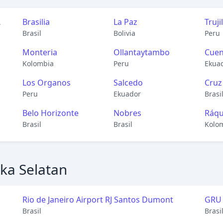
Brasilia
La Paz
Truji
Brasil
Bolivia
Peru
Monteria
Ollantaytambo
Cue
Kolombia
Peru
Ekua
Los Organos
Salcedo
Cruz
Peru
Ekuador
Brasi
Belo Horizonte
Nobres
Ráqu
Brasil
Brasil
Kolo
ka Selatan
Rio de Janeiro Airport RJ Santos Dumont
GRU 
Brasil
Brasi