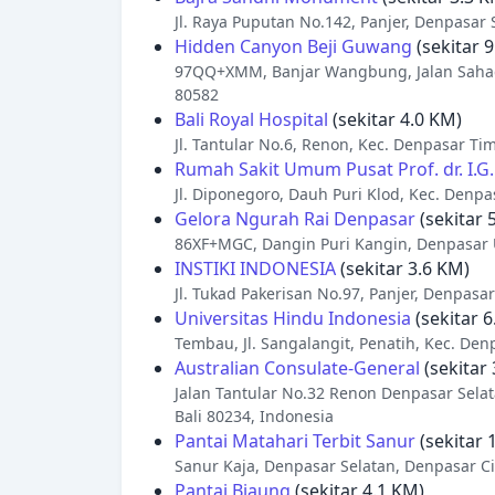
Jl. Raya Puputan No.142, Panjer, Denpasar 
Hidden Canyon Beji Guwang
(sekitar 
97QQ+XMM, Banjar Wangbung, Jalan Sahade
80582
Bali Royal Hospital
(sekitar 4.0 KM)
Jl. Tantular No.6, Renon, Kec. Denpasar Tim
Rumah Sakit Umum Pusat Prof. dr. I.G
Jl. Diponegoro, Dauh Puri Klod, Kec. Denpa
Gelora Ngurah Rai Denpasar
(sekitar 
86XF+MGC, Dangin Puri Kangin, Denpasar U
INSTIKI INDONESIA
(sekitar 3.6 KM)
Jl. Tukad Pakerisan No.97, Panjer, Denpasar
Universitas Hindu Indonesia
(sekitar 6
Tembau, Jl. Sangalangit, Penatih, Kec. Den
Australian Consulate-General
(sekitar
Jalan Tantular No.32 Renon Denpasar Selat
Bali 80234, Indonesia
Pantai Matahari Terbit Sanur
(sekitar 
Sanur Kaja, Denpasar Selatan, Denpasar Cit
Pantai Biaung
(sekitar 4.1 KM)