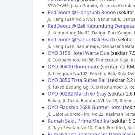
87WC+V46, Jalan Gumitir, Kesiman Kertalan
RedDoorz @ Hangtuah Renon
(sekitar
Jl. Hang Tuah No.6 No.1, Sanur Kaja, Denpa
RedDoorz @ Bali Kepundung Denpasa
Jl. Kepundung No.62, Dangin Puri Kangin, 
RedDoorz @ Sanur Bali Beach
(sekitar
Jl. Hang Tuah, Sanur Kaja, Denpasar Selata
OYO 3156 Hotel Warta Dua
(sekitar 7.
Jl. Cokroaminoto No.56, Pemecutan Kaja, K
OYO 90400 Roommate
(sekitar 7.2 KM
Jl. Trengguli No.102, Penatih, Bali, Kota De
OYO 3856 Tizta Suites Bali
(sekitar 2.2
Jl. Tukad Badung Gg. XI B No.number 3, Re
OYO 90232 March 67 Stay
(sekitar 2.6
Balian, Jl. Tukad Badung XVI No.23, Renon,
OYO Flagship 2688 Guntur Hotel
(seki
Jl. Gatot Subroto Tim. No.22, Kesiman Kert
Rumah Sakit Prima Medika
(sekitar 5.
Jl. Raya Sesetan No.10, Dauh Puri Klod, Kec
Rumah Sakit Bhayangkara Denpasar
(