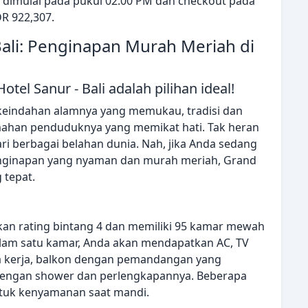
li dimulai pada pukul 02:00 PM dan checkout pada
DR 922,307.
Bali: Penginapan Murah Meriah di
tel Sanur - Bali adalah pilihan ideal!
 keindahan alamnya yang memukau, tradisi dan
mahan penduduknya yang memikat hati. Tak heran
 dari berbagai belahan dunia. Nah, jika Anda sedang
nginapan yang nyaman dan murah meriah, Grand
 tepat.
kan rating bintang 4 dan memiliki 95 kamar mewah
alam satu kamar, Anda akan mendapatkan AC, TV
meja kerja, balkon dengan pemandangan yang
dengan shower dan perlengkapannya. Beberapa
ntuk kenyamanan saat mandi.