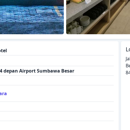
L
tel
J
B
44 depan Airport Sumbawa Besar
8
ara