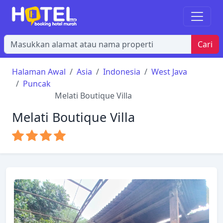
Cari
Halaman Awal
Asia
Indonesia
West Java
Puncak
Melati Boutique Villa
Melati Boutique Villa