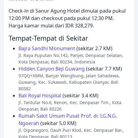
Check-in di Sanur Agung Hotel dimulai pada pukul
12:00 PM dan checkout pada pukul 12:30 PM.
Harga kamar mulai dari IDR 328,279.
Tempat-Tempat di Sekitar
Bajra Sandhi Monument
(sekitar 2.7 KM)
Jl. Raya Puputan No.142, Panjer, Denpasar Selatan,
Kota Denpasar, Bali 80234, Indonesia
Hidden Canyon Beji Guwang
(sekitar 7.7 KM)
97QQ+XMM, Banjar Wangbung, Jalan Sahadewa,
Guwang, Kec. Sukawati, Kabupaten Gianyar, Bali
80582
Bali Royal Hospital
(sekitar 3.4 KM)
Jl. Tantular No.6, Renon, Kec. Denpasar Tim., Kota
Denpasar, Bali 80226
Rumah Sakit Umum Pusat Prof. dr. I.G.N.G.
Ngoerah
(sekitar 5.0 KM)
Jl. Diponegoro, Dauh Puri Klod, Kec. Denpasar Bar.,
Kota Denpasar, Bali 80113