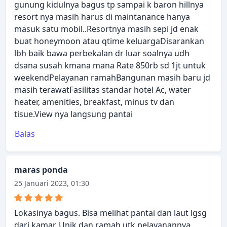
gunung kidulnya bagus tp sampai k baron hillnya
resort nya masih harus di maintanance hanya
masuk satu mobil..Resortnya masih sepi jd enak
buat honeymoon atau qtime keluargaDisarankan
lbh baik bawa perbekalan dr luar soalnya udh
dsana susah kmana mana Rate 850rb sd 1jt untuk
weekendPelayanan ramahBangunan masih baru jd
masih terawatFasilitas standar hotel Ac, water
heater, amenities, breakfast, minus tv dan
tisue.View nya langsung pantai
Balas
maras ponda
25 Januari 2023, 01:30
Lokasinya bagus. Bisa melihat pantai dan laut lgsg
dari kamar. Unik dan ramah utk pelayanannya.