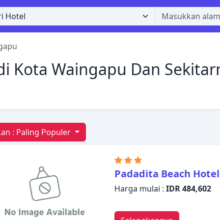
gapu
di Kota Waingapu Dan Sekitarn
an :
Paling Populer
Padadita Beach Hotel
Harga mulai :
IDR 484,602