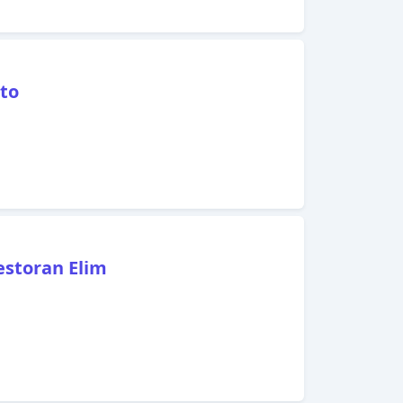
sto
estoran Elim