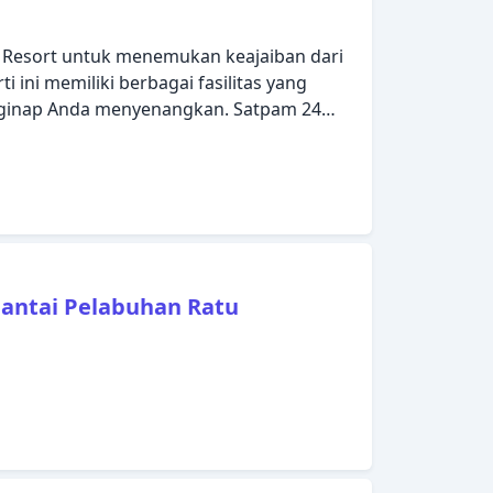
 Resort untuk menemukan keajaiban dari
i ini memiliki berbagai fasilitas yang
inap Anda menyenangkan. Satpam 24
-fi di tempat umum, tempat parkir mobil,
k dinikmati oleh para tamu. Linen, cermin,
 pakaian, AC dapat ditemukan di
stirahatlah setelah seharian beraktivitas
 luar ruangan, pijat. Dengan layanan
l, Grand Desa Resort memenuhi kebutuhan
Pantai Pelabuhan Ratu