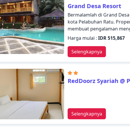
Grand Desa Resort
Bermalamlah di Grand Desa
kota Pelabuhan Ratu. Propert
membuat pengalaman meng
jam, resepsionis 24 jam, Wi
Harga mulai :
IDR 515,867
layanan kamar tersedia untu
handuk, ruang penyimpanan
Selengkapnya
beberapa pilihan kamar. Beri
dan nikmatilah kolam renang
handal dan staf profesiona
Anda.
RedDoorz Syariah @ 
Selengkapnya