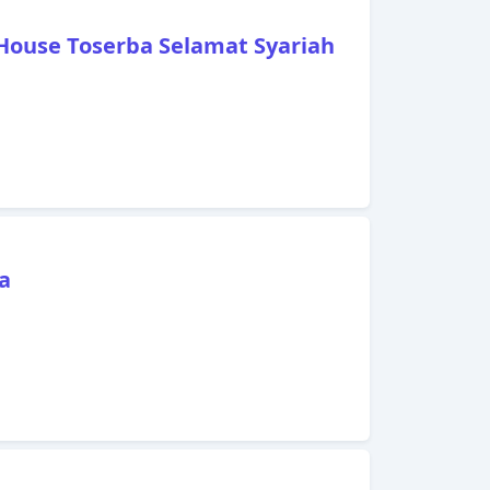
mandi whirlpool, AC. Akses ke kolam renang
mancing, pijat, taman bermain anak di
 House Toserba Selamat Syariah
kepuasan menginap Anda. Temukan semua
rkan dengan membuat Augusta Pelabuhan
persinggahan Anda.
a