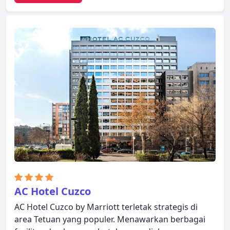
semua kamar, resepsionis 24 jam, check-in/check-
out cepat, penyimpanan barang tersedia untuk
dinikmati oleh para tamu. Beberapa kamar
dirancang dengan baik dan dilengkapi dengan
televisi layar datar, linen, handuk, ruang
penyimpanan pakaian, ruang keluarga terpisah.
Properti ini menawarkan berbagai pilihan fasilitas
rekreasi. Hotel Weare Chamartín adalah pilihan
yang sangat baik untuk menjelajahi Madrid atau
untuk sekadar bersantai dan menyegarkan diri.
AC Hotel Cuzco
AC Hotel Cuzco by Marriott terletak strategis di
area Tetuan yang populer. Menawarkan berbagai