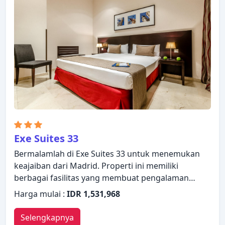
WiFi (gratis). Properti ini menawarkan berbagai
pilihan fasilitas rekreasi. Kemudahan dan
kenyamanan membuat Hotel II Castillas menjadi
pilihan yang sempurna sebagai tempat menginap
Anda di Madrid.
Exe Suites 33
Bermalamlah di Exe Suites 33 untuk menemukan
keajaiban dari Madrid. Properti ini memiliki
berbagai fasilitas yang membuat pengalaman
menginap Anda menyenangkan. WiFi gratis di
Harga mulai :
IDR 1,531,968
semua kamar, resepsionis 24 jam, fasilitas untuk
tamu dengan kebutuhan khusus, penyimpanan
Selengkapnya