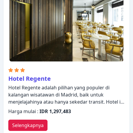
keluarga terpisah. Properti ini menawarkan
berbagai pilihan fasilitas rekreasi. Kemudahan dan
kenyamanan membuat NH Madrid Barajas Airport
menjadi pilihan yang sempurna sebagai tempat
menginap Anda di Madrid.
Hotel Regente
Hotel Regente adalah pilihan yang populer di
kalangan wisatawan di Madrid, baik untuk
menjelajahinya atau hanya sekedar transit. Hotel ini
menawarkan berbagai layanan dan fasilitas yang
Harga mulai :
IDR 1,297,483
dirancang untuk memberikan kenyamanan dan
kemudahan kepada para tamu. Fasilitas untuk
Selengkapnya
tamu dengan kebutuhan khusus, Wi-fi di tempat