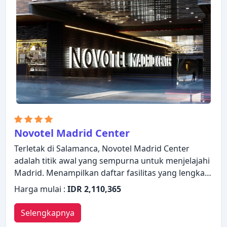
Beristirahatlah setelah seharian beraktivitas dan
nikmati hot tub, pusat kebugaran, sauna. Hotel Exe
Plaza menggabungkan keramahan yang hangat
dengan suasana yang indah untuk membuat
kunjungan Anda di Madrid tak terlupakan.
Novotel Madrid Center
Terletak di Salamanca, Novotel Madrid Center
adalah titik awal yang sempurna untuk menjelajahi
Madrid. Menampilkan daftar fasilitas yang lengkap,
tamu akan merasakan bahwa mereka menginap di
Harga mulai :
IDR 2,110,365
properti yang nyaman. Fasilitas-fasilitas seperti
layanan kamar 24 jam, WiFi gratis di semua kamar,
Selengkapnya
satpam 24 jam, tempat pengisian listrik untuk