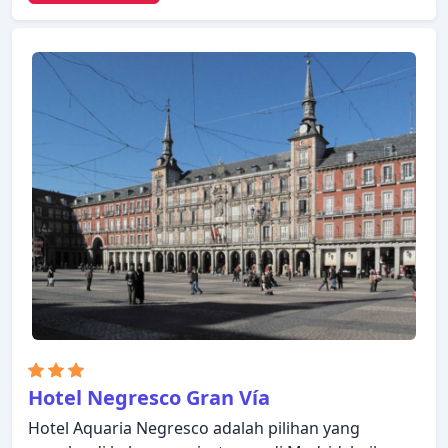
barang, tempat parkir mobil ada untuk kenikmatan
para tamu. Kamar dilengkapi dengan segala
fasilitas yang Anda butuhkan untuk bermalam
dengan nyaman. Di beberapa kamar terdapat
ruang keluarga terpisah, televisi layar datar, akses
internet - WiFi, akses internet WiFi (gratis), kamar
bebas asap rokok. Hotel ini menawarkan berbagai
pilihan rekreasi. Exe Suites 33 adalah pilihan yang
sangat baik untuk menjelajahi Madrid atau untuk
sekadar bersantai dan menyegarkan diri.
Hotel Negresco Gran Vía
Hotel Aquaria Negresco adalah pilihan yang