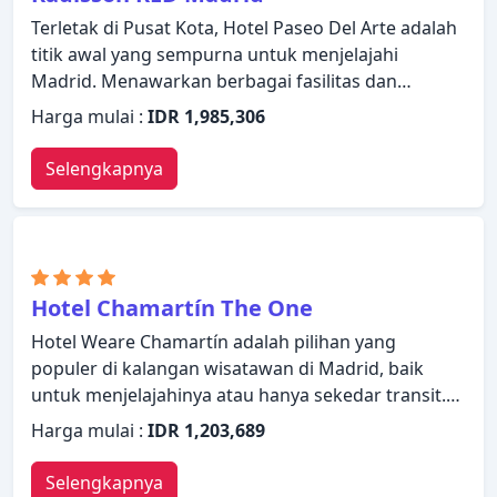
Terletak di Pusat Kota, Hotel Paseo Del Arte adalah
titik awal yang sempurna untuk menjelajahi
Madrid. Menawarkan berbagai fasilitas dan
layanan, hotel menyediakan semua yang Anda
Harga mulai :
IDR 1,985,306
butuhkan untuk bermalam dengan nyaman.
Manfaatkan layanan kamar 24 jam, WiFi gratis di
Selengkapnya
semua kamar, resepsionis 24 jam, fasilitas untuk
tamu dengan kebutuhan khusus, check-in/check-
out cepat yang disediakan hotel. Setiap kamar
didesain dengan elegan dan dilengkapi dengan
fasilitas yang berguna. Pulihkan diri Anda setelah
Hotel Chamartín The One
berkeliling seharian dalam kenyamanan kamar
Hotel Weare Chamartín adalah pilihan yang
Anda atau manfaatkan fasilitas rekreasi di hotel,
populer di kalangan wisatawan di Madrid, baik
termasuk pusat kebugaran. Dengan layanan
untuk menjelajahinya atau hanya sekedar transit.
handal dan staf profesional, Hotel Paseo Del Arte
Dengan daftar fasilitas yang lengkap, tamu akan
memenuhi kebutuhan Anda.
Harga mulai :
IDR 1,203,689
merasakan pengalaman menginap di properti yang
nyaman. Layanan kamar 24 jam, WiFi gratis di
Selengkapnya