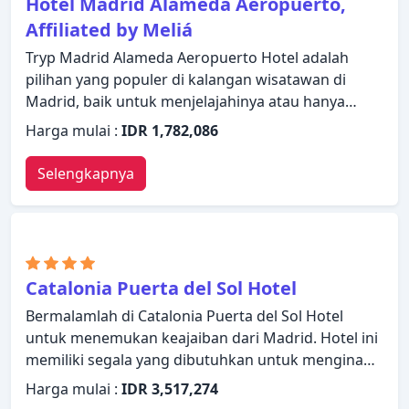
Hotel Madrid Alameda Aeropuerto,
Affiliated by Meliá
Tryp Madrid Alameda Aeropuerto Hotel adalah
pilihan yang populer di kalangan wisatawan di
Madrid, baik untuk menjelajahinya atau hanya
sekedar transit. Properti ini menawarkan berbagai
Harga mulai :
IDR 1,782,086
fasilitas untuk memastikan Anda mendapatkan
pengalaman yang luar biasa. Akses mudah untuk
Selengkapnya
kursi roda, resepsionis 24 jam, fasilitas untuk tamu
dengan kebutuhan khusus, tempat parkir mobil,
layanan kamar ada dalam daftar hal-hal yang dapat
dinikmati oleh para tamu. Kamar dilengkapi
dengan segala fasilitas yang Anda butuhkan untuk
Catalonia Puerta del Sol Hotel
bermalam dengan nyaman. Di beberapa kamar
Bermalamlah di Catalonia Puerta del Sol Hotel
terdapat televisi layar datar, lantai karpet, cermin,
untuk menemukan keajaiban dari Madrid. Hotel ini
sandal, handuk. Properti ini menawarkan berbagai
memiliki segala yang dibutuhkan untuk menginap
pilihan fasilitas rekreasi. Dengan layanan handal
dengan nyaman. WiFi gratis di semua kamar,
dan staf profesional, Tryp Madrid Alameda
Harga mulai :
IDR 3,517,274
resepsionis 24 jam, fasilitas untuk tamu dengan
Aeropuerto Hotel memenuhi kebutuhan Anda.