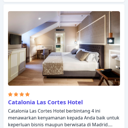
mobil, layanan kebersihan harian tersedia untuk
Anda nikmati. Dirancang untuk memberikan
kenyamanan, beberapa kamar memiliki televisi
layar datar, lantai karpet, handuk, ruang
penyimpanan pakaian, lantai kayu/parket untuk
memastikan kenyamanan istirahat malam Anda.
Pulihkan diri Anda setelah berkeliling seharian
dalam kenyamanan kamar Anda atau manfaatkan
fasilitas rekreasi di hotel, termasuk ruang bermain.
Suasana yang ramah dan pelayanan yang istimewa
bisa Anda harapkan selama menginap di Novotel
Madrid Center.
Catalonia Las Cortes Hotel
Catalonia Las Cortes Hotel berbintang 4 ini
menawarkan kenyamanan kepada Anda baik untuk
keperluan bisnis maupun berwisata di Madrid.