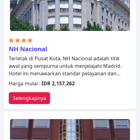
NH Nacional
Terletak di Pusat Kota, NH Nacional adalah titik
awal yang sempurna untuk menjelajahi Madrid.
Hotel ini menawarkan standar pelayanan dan
fasilitas yang tinggi untuk memenuhi setiap
Harga mulai :
IDR 2,157,262
kebutuhan semua wisatawan. WiFi gratis di semua
kamar, akses mudah untuk kursi roda, resepsionis
Selengkapnya
24 jam, fasilitas untuk tamu dengan kebutuhan
khusus, penyimpanan barang dapat ditemukan di
hotel ini. Televisi layar datar, telepon di kamar
mandi, sandal, sofa, handuk dapat ditemukan di
beberapa kamar. Hotel ini menawarkan berbagai