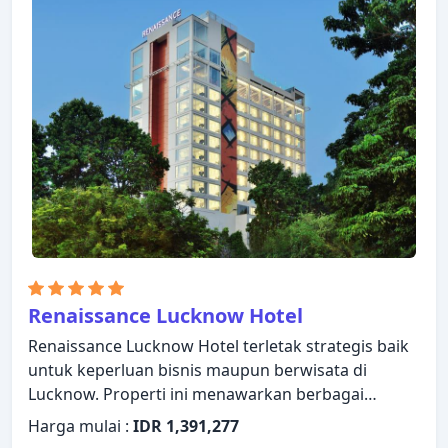
Renaissance Lucknow Hotel
Renaissance Lucknow Hotel terletak strategis baik
untuk keperluan bisnis maupun berwisata di
Lucknow. Properti ini menawarkan berbagai
layanan dan fasilitas yang dirancang untuk
Harga mulai :
IDR 1,391,277
memberikan kenyamanan dan kemudahan kepada