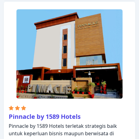
hanyalah beberapa dari berbagai fasilitas yang
ditawarkan. Bersantailah di kamar Anda yang
nyaman dan beberapa kamar dilengkapi dengan
fasilitas seperti televisi layar datar, akses internet -
WiFi, kamar bebas asap rokok, AC, meja tulis.
Suasana tenang di hotel ini meluas hingga fasilitas
rekreasinya yang meliputi pusat kebugaran, sauna,
kolam renang luar ruangan, spa, pijat. Apa pun
alasan Anda mengunjungi Lucknow, Vivanta by Taj -
Gomti Nagar akan membuat Anda langsung
merasa seperti di rumah.
Pinnacle by 1589 Hotels
Pinnacle by 1589 Hotels terletak strategis baik
untuk keperluan bisnis maupun berwisata di