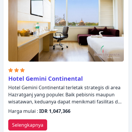
Hotel Gemini Continental
Hotel Gemini Continental terletak strategis di area
Hazratganj yang populer. Baik pebisnis maupun
wisatawan, keduanya dapat menikmati fasilitas dan
layanan hotel. Layanan kamar 24 jam, resepsionis
Harga mulai :
IDR 1,047,366
24 jam, penyimpanan barang, Wi-fi di tempat
umum, tempat parkir mobil hanyalah beberapa
Selengkapnya
dari berbagai fasilitas yang ditawarkan.