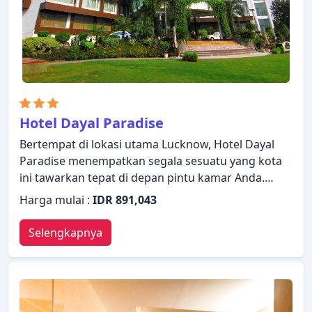
Hotel Dayal Paradise
Bertempat di lokasi utama Lucknow, Hotel Dayal
Paradise menempatkan segala sesuatu yang kota
ini tawarkan tepat di depan pintu kamar Anda.
Menampilkan daftar fasilitas yang lengkap, tamu
Harga mulai :
IDR 891,043
akan merasakan bahwa mereka menginap di
properti yang nyaman. Manfaatkan layanan kamar
Selengkapnya
24 jam, WiFi gratis di semua kamar, satpam 24 jam,
layanan kebersihan harian, perapian yang
disediakan hotel. Kamar dilengkapi dengan segala
fasilitas yang Anda butuhkan untuk bermalam
dengan nyaman. Di beberapa kamar terdapat