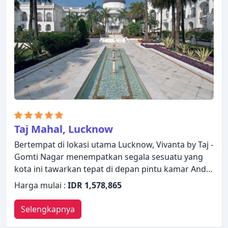
Taj Mahal, Lucknow
Bertempat di lokasi utama Lucknow, Vivanta by Taj -
Gomti Nagar menempatkan segala sesuatu yang
kota ini tawarkan tepat di depan pintu kamar Anda.
Hotel ini memiliki segala yang dibutuhkan untuk
Harga mulai :
IDR 1,578,865
menginap dengan nyaman. Layanan kamar 24 jam,
WiFi gratis di semua kamar, satpam 24 jam, layanan
Selengkapnya
kebersihan harian, toko oleh-oleh/cinderamata