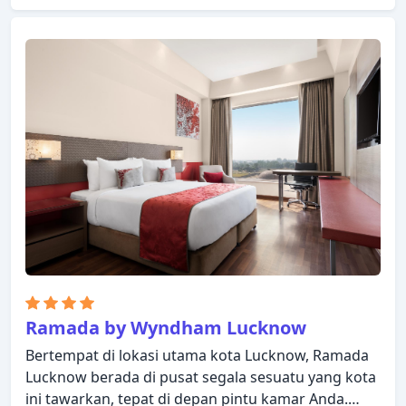
Bersantailah di kamar Anda yang nyaman dan
beberapa kamar dilengkapi dengan fasilitas seperti
televisi layar datar, minuman selamat datang gratis,
linen, cermin, handuk. Hotel ini menawarkan
berbagai pilihan rekreasi. Dengan layanan handal
dan staf profesional, Hotel Gemini Continental
memenuhi kebutuhan Anda.
Ramada by Wyndham Lucknow
Bertempat di lokasi utama kota Lucknow, Ramada
Lucknow berada di pusat segala sesuatu yang kota
ini tawarkan, tepat di depan pintu kamar Anda.