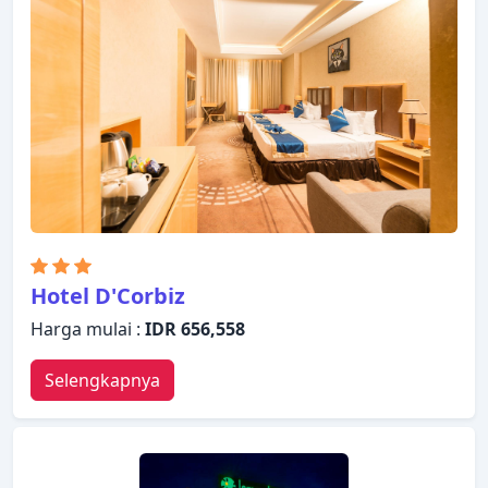
televisi layar datar, akses internet - WiFi, kolam
pribadi, akses internet WiFi (gratis), kamar bebas
asap rokok. Nikmati fasilitas rekreasi di hotel,
termasuk taman bermain, ruangan yoga, pusat
kebugaran, lapangan golf (sekitar 3 km), kolam
renang luar ruangan, sebelum masuk ke kamar
untuk beristirahat dengan nyaman. Dengan
layanan handal dan staf profesional, Hotel Dayal
Paradise memenuhi kebutuhan Anda.
Hotel D'Corbiz
Harga mulai :
IDR 656,558
Selengkapnya