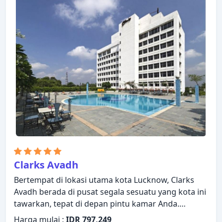
televisi layar datar, akses internet - WiFi, akses
internet WiFi (gratis), kamar bebas asap rokok, AC.
Hotel ini menawarkan berbagai pilihan rekreasi.
Temukan semua yang Lucknow tawarkan dengan
membuat Golden Tulip Lucknow sebagai tempat
persinggahan Anda.
Clarks Avadh
Bertempat di lokasi utama kota Lucknow, Clarks
Avadh berada di pusat segala sesuatu yang kota ini
tawarkan, tepat di depan pintu kamar Anda.
Dengan daftar fasilitas yang lengkap, tamu akan
Harga mulai :
IDR 797,249