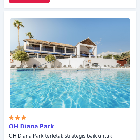
24 jam, WiFi gratis di semua kamar, resepsionis 24
jam, fasilitas untuk tamu dengan kebutuhan
khusus, penyimpanan barang yang disediakan
hotel. Kamar dilengkapi dengan segala fasilitas
yang Anda butuhkan untuk bermalam dengan
nyaman. Di beberapa kamar terdapat televisi layar
datar, ruang keluarga terpisah, akses internet -
WiFi, akses internet WiFi (gratis), kamar bebas asap
rokok. Beristirahatlah setelah seharian beraktivitas
dan nikmati hot tub, pusat kebugaran, sauna,
kolam renang luar ruangan, spa. Apa pun alasan
Anda mengunjungi Estepona, H10 Estepona Palace
Hotel akan membuat Anda langsung merasa
seperti di rumah.
OH Diana Park
OH Diana Park terletak strategis baik untuk