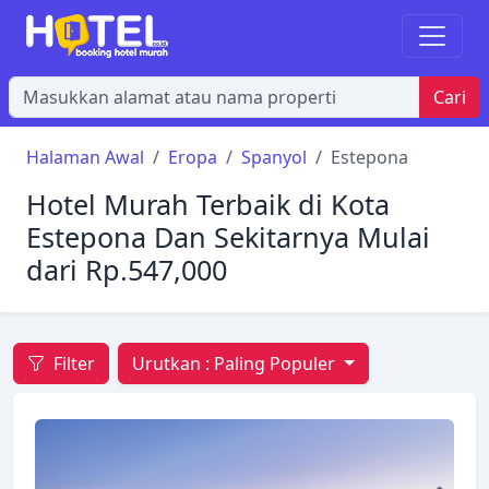
Cari
Halaman Awal
Eropa
Spanyol
Estepona
Hotel Murah Terbaik di Kota
Estepona Dan Sekitarnya Mulai
dari Rp.547,000
Filter
Urutkan :
Paling Populer