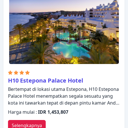
H10 Estepona Palace Hotel
Bertempat di lokasi utama Estepona, H10 Estepona
Palace Hotel menempatkan segala sesuatu yang
kota ini tawarkan tepat di depan pintu kamar Anda.
Menampilkan daftar fasilitas yang lengkap, tamu
Harga mulai :
IDR 1,453,807
akan merasakan bahwa mereka menginap di
properti yang nyaman. Manfaatkan layanan kamar
Selengkapnya