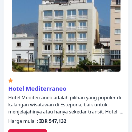
Hospederia V Centenario pilihan yang sempurna
sebagai tempat menginap Anda di Estepona.
Hotel Mediterraneo
Hotel Mediterráneo adalah pilihan yang populer di
kalangan wisatawan di Estepona, baik untuk
menjelajahinya atau hanya sekedar transit. Hotel ini
menawarkan berbagai fasilitas untuk memastikan
Harga mulai :
IDR 547,132
Anda mendapatkan pengalaman yang luar biasa.