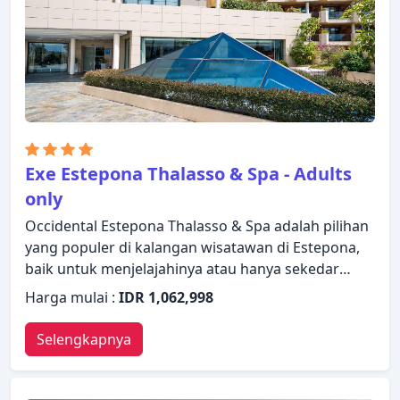
Exe Estepona Thalasso & Spa - Adults
only
Occidental Estepona Thalasso & Spa adalah pilihan
yang populer di kalangan wisatawan di Estepona,
baik untuk menjelajahinya atau hanya sekedar
transit. Properti ini menawarkan berbagai layanan
Harga mulai :
IDR 1,062,998
dan fasilitas yang dirancang untuk memberikan
kenyamanan dan kemudahan kepada para tamu.
Selengkapnya
Staf yang siap melayani akan menyambut dan
memandu Anda di Occidental Estepona Thalasso &
Spa. Kamar dirancang untuk memberikan tingkat