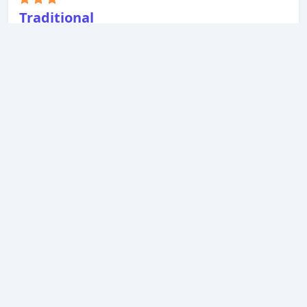
Traditional
house,Fishing,walking,30km from
Vesoul
Selengkapnya