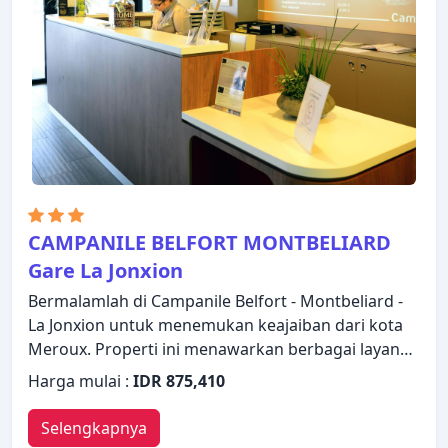
akan membuat Anda langsung merasa seperti di
rumah.
CAMPANILE BELFORT MONTBELIARD
Gare La Jonxion
Bermalamlah di Campanile Belfort - Montbeliard -
La Jonxion untuk menemukan keajaiban dari kota
Meroux. Properti ini menawarkan berbagai layanan
dan fasilitas yang dirancang untuk memberikan
Harga mulai :
IDR 875,410
kenyamanan dan kemudahan kepada para tamu.
Semua fasilitas yang diperlukan, termasuk WiFi
Selengkapnya
gratis di semua kamar, resepsionis 24 jam, fasilitas