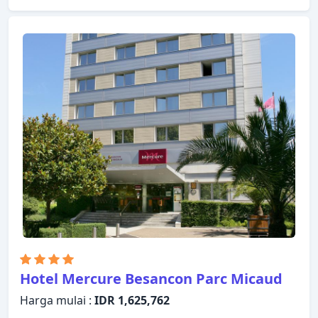
untuk tamu dengan kebutuhan khusus, Wi-fi di
tempat umum, tempat parkir mobil, telah tersedia.
Televisi layar datar, kamar mandi tambahan, toilet
tambahan, cermin, akses internet - WiFi dapat
ditemukan di beberapa pilihan kamar. Properti ini
menawarkan berbagai pilihan fasilitas rekreasi.
Kemudahan dan kenyamanan membuat Campanile
Belfort - Montbeliard - La Jonxion menjadi pilihan
yang sempurna sebagai tempat menginap Anda di
Meroux.
Hotel Mercure Besancon Parc Micaud
Harga mulai :
IDR 1,625,762