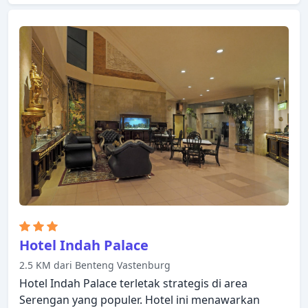
resepsionis 24 jam, Wi-fi di tempat umum, parkir
valet ada untuk kenikmatan para tamu.
Bersantailah di kamar Anda yang nyaman dan
beberapa kamar dilengkapi dengan fasilitas seperti
akses internet WiFi (gratis), kamar bebas asap
rokok, AC, meja tulis, balkon/teras. Hotel ini
menawarkan berbagai pilihan rekreasi. Apa pun
alasan Anda mengunjungi Solo (surakarta), Griya
Teratai Luxury Guesthouse akan membuat Anda
langsung merasa seperti di rumah.
Hotel Indah Palace
2.5 KM dari Benteng Vastenburg
Hotel Indah Palace terletak strategis di area
Serengan yang populer. Hotel ini menawarkan