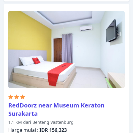
Semua kamar dirancang dan didekorasi untuk
membuat tamu merasa seperti di rumah dan
beberapa kamar dilengkapi dengan televisi layar
datar, akses internet - WiFi, akses internet WiFi
(gratis), AC, layanan bangun pagi. Akses ke taman
di hotel akan meningkatkan kepuasan menginap
Anda. Apa pun alasan Anda mengunjungi Solo
(surakarta), Omah Sinten Heritage Hotel akan
membuat Anda langsung merasa seperti di rumah.
RedDoorz near Museum Keraton
Surakarta
1.1 KM dari Benteng Vastenburg
Harga mulai :
IDR 156,323