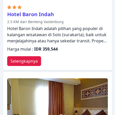
Hotel Baron Indah
2.5 KM dari Benteng Vastenburg
Hotel Baron Indah adalah pilihan yang populer di
kalangan wisatawan di Solo (surakarta), baik untuk
menjelajahinya atau hanya sekedar transit. Properti
ini memiliki berbagai fasilitas yang membuat
Harga mulai :
IDR 359,544
pengalaman menginap Anda menyenangkan.
Manfaatkan WiFi gratis di semua kamar, layanan
Selengkapnya
taksi, layanan kebersihan harian, resepsionis 24
jam, layanan kamar 24 jam yang disediakan hotel.
Televisi layar datar, kopi instan gratis, teh gratis,
cermin, handuk dapat ditemukan di beberapa
kamar. Hibur diri Anda dengan fasilitas rekreasi di
hotel, termasuk spa, pijat. Apa pun alasan Anda
mengunjungi Solo (surakarta), Hotel Baron Indah
akan membuat Anda langsung merasa seperti di
rumah.