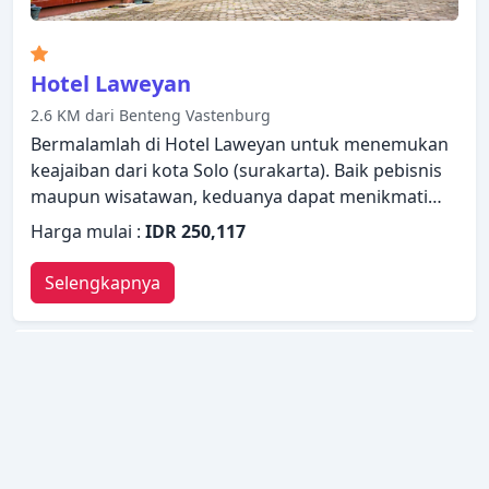
Hotel Laweyan
2.6 KM dari Benteng Vastenburg
Bermalamlah di Hotel Laweyan untuk menemukan
keajaiban dari kota Solo (surakarta). Baik pebisnis
maupun wisatawan, keduanya dapat menikmati
fasilitas dan layanan dari properti ini. Fasilitas-
Harga mulai :
IDR 250,117
fasilitas seperti layanan kamar 24 jam, resepsionis
24 jam, tempat parkir mobil, antar-jemput bandara,
Selengkapnya
persewaan mobil tersedia untuk Anda nikmati.
Televisi layar datar, AC, meja tulis, televisi,
perlengkapan mandi dapat ditemukan di beberapa
pilihan kamar. Suasana tenang di properti ini
meluas hingga fasilitas rekreasinya yang meliputi
taman. Temukan semua yang Solo (surakarta)
tawarkan dengan membuat Hotel Laweyan sebagai
tempat persinggahan Anda.