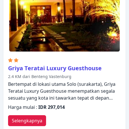
tempat persinggahan Anda.
Griya Teratai Luxury Guesthouse
2.4 KM dari Benteng Vastenburg
Bertempat di lokasi utama Solo (surakarta), Griya
Teratai Luxury Guesthouse menempatkan segala
sesuatu yang kota ini tawarkan tepat di depan
pintu kamar Anda. Hotel ini menawarkan standar
Harga mulai :
IDR 297,014
pelayanan dan fasilitas yang tinggi untuk
memenuhi setiap kebutuhan semua wisatawan.
Selengkapnya
Layanan kamar 24 jam, WiFi gratis di semua kamar,