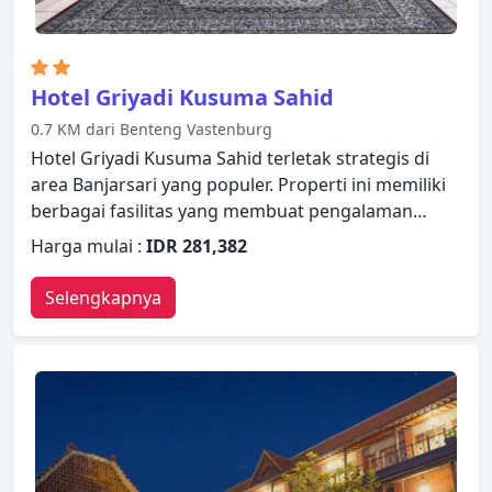
Hotel Griyadi Kusuma Sahid
0.7 KM dari Benteng Vastenburg
Hotel Griyadi Kusuma Sahid terletak strategis di
area Banjarsari yang populer. Properti ini memiliki
berbagai fasilitas yang membuat pengalaman
menginap Anda menyenangkan. Layanan kamar 24
Harga mulai :
IDR 281,382
jam, penyimpanan barang, tempat parkir mobil,
layanan kamar, fasilitas rapat ada dalam daftar hal-
Selengkapnya
hal yang para tamu dapat nikmati. Televisi layar
datar, AC, meja tulis, telepon, televisi dapat
ditemukan di beberapa kamar. Hotel ini
menawarkan berbagai pilihan rekreasi. Temukan
semua yang Solo (surakarta) tawarkan dengan
membuat Hotel Griyadi Kusuma Sahid sebagai
tempat persinggahan Anda.