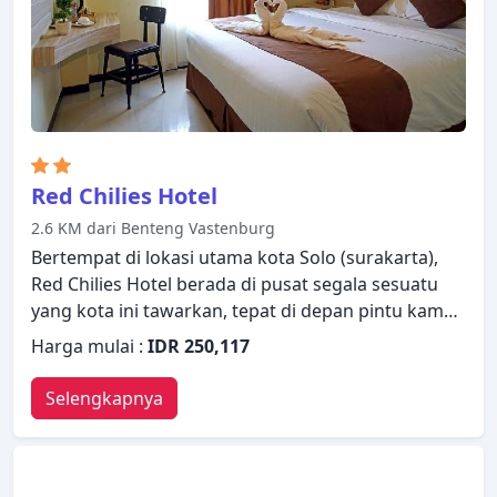
Red Chilies Hotel
2.6 KM dari Benteng Vastenburg
Bertempat di lokasi utama kota Solo (surakarta),
Red Chilies Hotel berada di pusat segala sesuatu
yang kota ini tawarkan, tepat di depan pintu kamar
Anda. Properti ini menawarkan berbagai layanan
Harga mulai :
IDR 250,117
dan fasilitas yang dirancang untuk memberikan
kenyamanan dan kemudahan kepada para tamu.
Selengkapnya
Layanan kamar 24 jam, WiFi gratis di semua kamar,
satpam 24 jam, perapian, layanan taksi dapat
ditemukan di properti ini. Kamar dirancang untuk