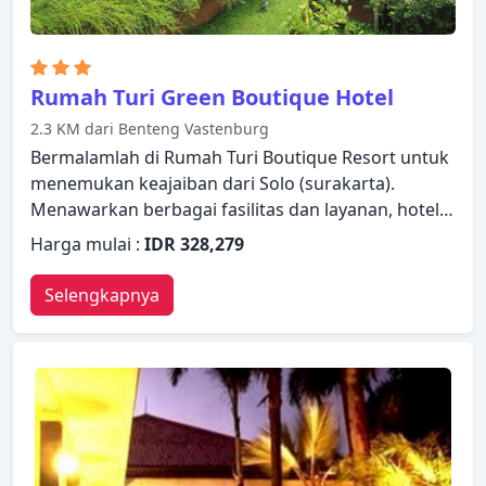
Rumah Turi Green Boutique Hotel
2.3 KM dari Benteng Vastenburg
Bermalamlah di Rumah Turi Boutique Resort untuk
menemukan keajaiban dari Solo (surakarta).
Menawarkan berbagai fasilitas dan layanan, hotel
menyediakan semua yang Anda butuhkan untuk
Harga mulai :
IDR 328,279
bermalam dengan nyaman. Manfaatkan WiFi gratis
di semua kamar, resepsionis 24 jam, Wi-fi di tempat
Selengkapnya
umum, tempat parkir mobil, layanan kamar yang
disediakan hotel. Setiap kamar didesain dengan
elegan dan dilengkapi dengan fasilitas yang
berguna. Hibur diri Anda dengan fasilitas rekreasi
di hotel, termasuk spa, pijat, taman. Temukan
semua yang Solo (surakarta) tawarkan dengan
membuat Rumah Turi Boutique Resort sebagai