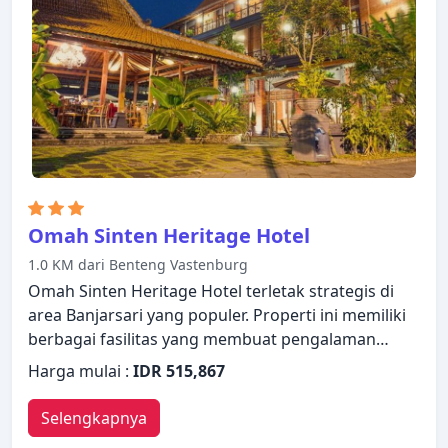
Omah Sinten Heritage Hotel
1.0 KM dari Benteng Vastenburg
Omah Sinten Heritage Hotel terletak strategis di
area Banjarsari yang populer. Properti ini memiliki
berbagai fasilitas yang membuat pengalaman
menginap Anda menyenangkan. Resepsionis 24
Harga mulai :
IDR 515,867
jam, penyimpanan barang, Wi-fi di tempat umum,
tempat parkir mobil, layanan kamar hanyalah
Selengkapnya
beberapa dari berbagai fasilitas yang ditawarkan.