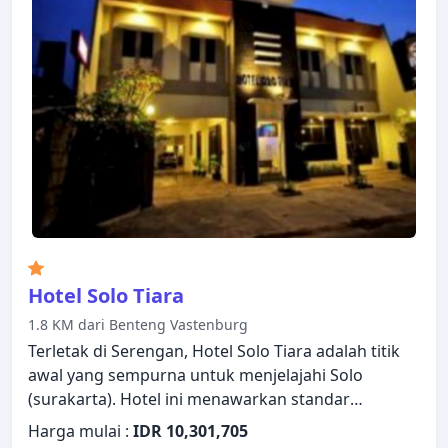
pilihan rekreasi. Apa pun alasan Anda mengunjungi
Solo (surakarta), The Margangsa Hotel akan
membuat Anda langsung merasa seperti di rumah.
Hotel Solo Tiara
1.8 KM dari Benteng Vastenburg
Terletak di Serengan, Hotel Solo Tiara adalah titik
awal yang sempurna untuk menjelajahi Solo
(surakarta). Hotel ini menawarkan standar
pelayanan dan fasilitas yang tinggi untuk
Harga mulai :
IDR 10,301,705
memenuhi setiap kebutuhan semua wisatawan.