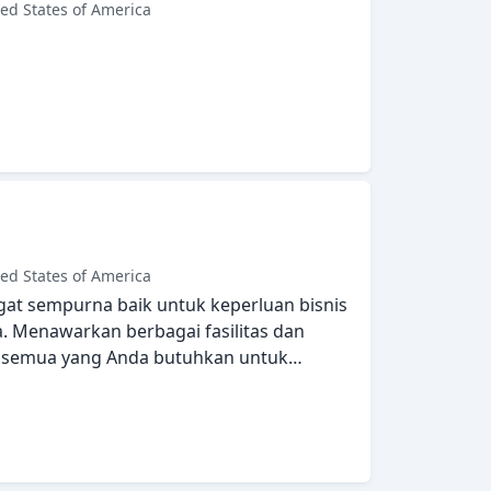
ed States of America
ed States of America
ngat sempurna baik untuk keperluan bisnis
a. Menawarkan berbagai fasilitas dan
n semua yang Anda butuhkan untuk
taf yang siap melayani akan menyambut
jaya Hotel. Dirancang untuk memberikan
memiliki televisi layar datar, kamar
an bangun pagi, meja tulis untuk
rahat malam Anda. Beristirahatlah