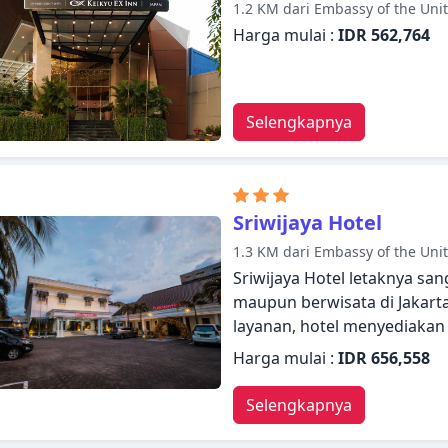
1.2 KM dari Embassy of the Unit
persinggahan Anda.
Harga mulai :
IDR 562,764
Selengkapnya
Sriwijaya Hotel
1.3 KM dari Embassy of the Unit
Sriwijaya Hotel letaknya sa
maupun berwisata di Jakart
layanan, hotel menyediaka
bermalam dengan nyaman. S
Harga mulai :
IDR 656,558
dan memandu Anda di Sriwi
kenyamanan, beberapa kamar 
Selengkapnya
bebas asap rokok, AC, layan
memastikan kenyamanan isti