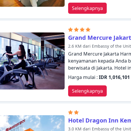
penyimpanan barang, Wi-fi 
Selengkapnya
yang disediakan hotel. Ber
beberapa kamar dilengkapi de
akses internet - WiFi, akses i
Beristirahatlah setelah sehar
Grand Mercure Jakar
Suasana yang ramah dan pe
2.6 KM dari Embassy of the Unit
harapkan selama menginap d
Grand Mercure Jakarta Harm
kenyamanan kepada Anda ba
berwisata di Jakarta. Hotel 
menginap dengan nyaman. L
Harga mulai :
IDR 1,016,101
toko serbaguna, layanan ke
beberapa dari berbagai fasi
Selengkapnya
dengan segala fasilitas ya
nyaman. Di beberapa kamar te
internet WiFi (gratis), AC, l
Beristirahatlah setelah seha
Hotel Dragon Inn Ke
pusat kebugaran, sauna, ko
3.0 KM dari Embassy of the Unit
semua yang Jakarta tawar