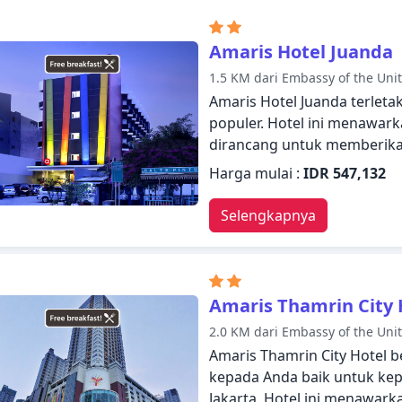
setelah seharian beraktivit
dan kenyamanan membuat Sr
Amaris Hotel Juanda
sebagai tempat menginap An
1.5 KM dari Embassy of the Unit
Amaris Hotel Juanda terletak
populer. Hotel ini menawark
dirancang untuk memberik
para tamu. Manfaatkan WiFi 
Harga mulai :
IDR 547,132
jam, Wi-fi di tempat umum, p
disediakan hotel. Setiap ka
Selengkapnya
dengan fasilitas yang bergu
rekreasi. Staf yang ramah, 
semua yang Jakarta tawarka
untuk menginap di Amaris H
Amaris Thamrin City 
2.0 KM dari Embassy of the Unit
Amaris Thamrin City Hotel 
kepada Anda baik untuk kep
Jakarta. Hotel ini menawark