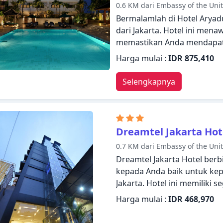
0.6 KM dari Embassy of the Unit
Bermalamlah di Hotel Aryad
dari Jakarta. Hotel ini mena
memastikan Anda mendapatk
kamar 24 jam, WiFi gratis d
Harga mulai :
IDR 875,410
serbaguna, layanan kebersi
tamu. Ruang penyimpanan pak
Selengkapnya
rak pakaian dapat ditemukan
rekreasi di hotel, termasuk
luar ruangan, spa, pijat, s
dengan nyaman. Dengan laya
Dreamtel Jakarta Hot
Aryaduta Jakarta memenuhi
0.7 KM dari Embassy of the Unit
Dreamtel Jakarta Hotel ber
kepada Anda baik untuk kep
Jakarta. Hotel ini memiliki
dengan nyaman. Layanan kam
Harga mulai :
IDR 468,970
satpam 24 jam, layanan kebe
dalam daftar hal-hal yang p