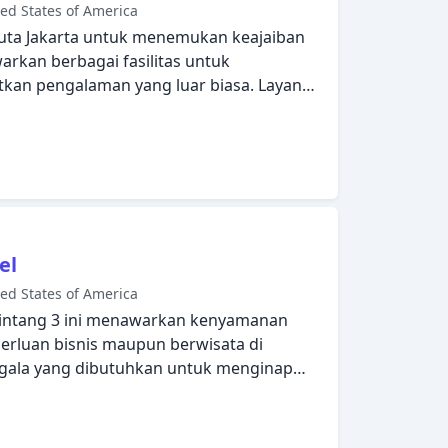
ed States of America
uta Jakarta untuk menemukan keajaiban
warkan berbagai fasilitas untuk
an pengalaman yang luar biasa. Layanan
i semua kamar, satpam 24 jam, toko
han harian ada untuk kenikmatan para
aian, teh gratis, handuk, lantai karpet,
 di beberapa kamar. Nikmati fasilitas
 hot tub, pusat kebugaran, kolam renang
ebelum masuk ke kamar untuk beristirahat
nan handal dan staf profesional, Hotel
el
 kebutuhan Anda.
ed States of America
bintang 3 ini menawarkan kenyamanan
erluan bisnis maupun berwisata di
 segala yang dibutuhkan untuk menginap
ar 24 jam, WiFi gratis di semua kamar,
rsihan harian, resepsionis 24 jam ada
ara tamu dapat nikmati. Setiap kamar