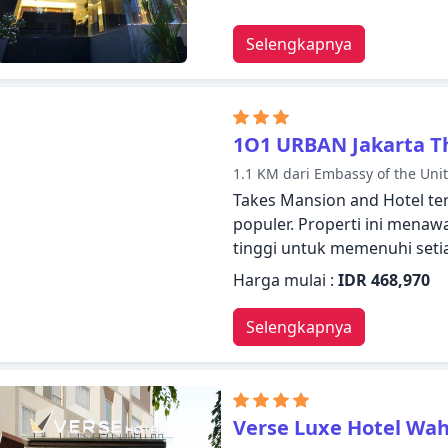
didesain dengan elegan dan 
Pulihkan diri Anda setelah 
Selengkapnya
kamar Anda atau manfaatkan 
tub. Dreamtel Jakarta Hot
dengan suasana yang indah
Jakarta tak terlupakan.
1O1 URBAN Jakarta T
1.1 KM dari Embassy of the Unit
Takes Mansion and Hotel ter
populer. Properti ini menaw
tinggi untuk memenuhi set
Manfaatkan layanan kamar 24
Harga mulai :
IDR 468,970
satpam 24 jam, layanan kebe
ada di properti ini. Kamar 
Selengkapnya
kenyamanan optimal dengan 
seperti televisi layar datar, k
Nikmatilah kolam renang l
untuk beristirahat dengan
Verse Luxe Hotel Wa
tawarkan dengan membuat T