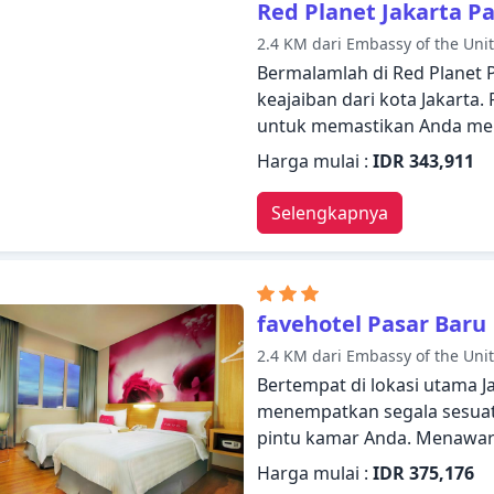
Red Planet Jakarta P
rekreasinya yang meliputi 
2.4 KM dari Embassy of the Unit
anak, taman. Thamrin Cond
Bermalamlah di Red Planet
yang hangat dengan suasa
keajaiban dari kota Jakarta.
Anda di Jakarta tak terlupak
untuk memastikan Anda men
WiFi gratis di semua kamar, 
Harga mulai :
IDR 343,911
jam, penyimpanan barang, W
properti ini. Dirancang u
Selengkapnya
kamar memiliki televisi layar
WiFi (gratis), kamar bebas 
kenyamanan istirahat malam
pilihan fasilitas rekreasi. 
favehotel Pasar Baru
Red Planet Pasar Baru Jaka
2.4 KM dari Embassy of the Unit
Bertempat di lokasi utama J
menempatkan segala sesuatu
pintu kamar Anda. Menawarka
menyediakan semua yang A
Harga mulai :
IDR 375,176
nyaman. Manfaatkan WiFi gra