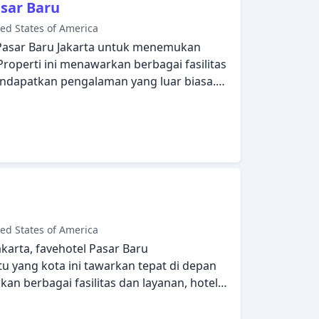
asar Baru
kolam renang luar ruangan, kolam renang
ed States of America
otel Jakarta menggabungkan keramahan
 Pasar Baru Jakarta untuk menemukan
na yang indah untuk membuat kunjungan
 Properti ini menawarkan berbagai fasilitas
an.
dapatkan pengalaman yang luar biasa.
layanan kebersihan harian, resepsionis 24
i-fi di tempat umum dapat ditemukan di
ntuk memberikan kenyamanan, beberapa
 datar, akses internet - WiFi, akses internet
asap rokok, AC untuk memastikan
 Anda. Properti ini menawarkan berbagai
Dengan layanan handal dan staf profesional,
rta memenuhi kebutuhan Anda.
ed States of America
akarta, favehotel Pasar Baru
 yang kota ini tawarkan tepat di depan
n berbagai fasilitas dan layanan, hotel
nda butuhkan untuk bermalam dengan
tis di semua kamar, resepsionis 24 jam,