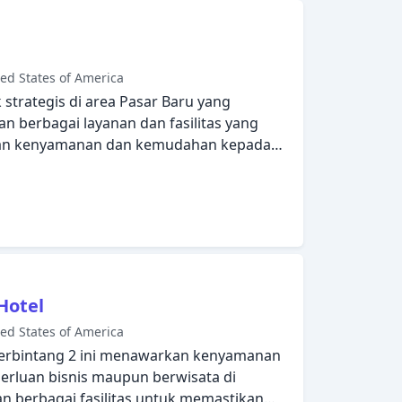
as dan nikmati pijat, taman. Kemudahan
iwijaya Hotel pilihan yang sempurna
da di Jakarta.
ed States of America
 strategis di area Pasar Baru yang
an berbagai layanan dan fasilitas yang
an kenyamanan dan kemudahan kepada
gratis di semua kamar, resepsionis 24
arkir valet, tempat parkir mobil yang
mar didesain dengan elegan dan dilengkapi
na. Hotel ini menawarkan berbagai pilihan
fasilitas yang istimewa dan dekat dengan
n, merupakan tiga alasan utama Anda
otel Juanda.
Hotel
ed States of America
berbintang 2 ini menawarkan kenyamanan
erluan bisnis maupun berwisata di
an berbagai fasilitas untuk memastikan