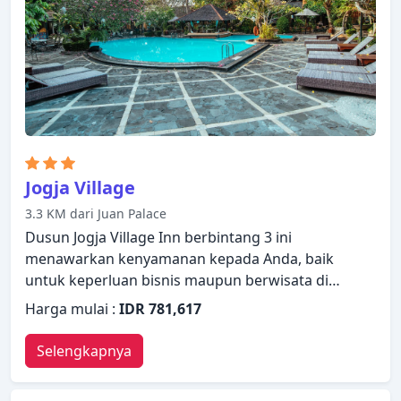
telepon, televisi. Akses ke taman di properti ini
akan meningkatkan kepuasan menginap Anda. Apa
pun alasan Anda mengunjungi Yogyakarta,
Tasneem Convention Hotel akan membuat Anda
langsung merasa seperti di rumah.
Jogja Village
3.3 KM dari Juan Palace
Dusun Jogja Village Inn berbintang 3 ini
menawarkan kenyamanan kepada Anda, baik
untuk keperluan bisnis maupun berwisata di
Yogyakarta. Dengan daftar fasilitas yang lengkap,
Harga mulai :
IDR 781,617
tamu akan merasakan pengalaman menginap di
properti yang nyaman. Fasilitas-fasilitas seperti WiFi
Selengkapnya
gratis di semua kamar, satpam 24 jam, layanan
kebersihan harian, toko oleh-oleh/cinderamata,