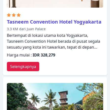
Tasneem Convention Hotel Yogyakarta
3.3 KM dari Juan Palace
Bertempat di lokasi utama kota Yogyakarta,
Tasneem Convention Hotel berada di pusat segala
sesuatu yang kota ini tawarkan, tepat di depan
pintu kamar Anda. Dengan berbagai fasilitas dan
Harga mulai :
IDR 328,279
layanan, properti ini menyediakan semua yang
Anda butuhkan untuk bermalam dengan nyaman.
Selengkapnya
WiFi gratis di semua kamar, satpam 24 jam, layanan
kebersihan harian, resepsionis 24 jam,
penyimpanan barang hanyalah beberapa dari
berbagai fasilitas yang ditawarkan. Kamar
dirancang untuk memberikan tingkat kenyamanan
optimal dengan dekorasi dan fasilitas yang nyaman
seperti akses internet WiFi (gratis), AC, meja tulis,