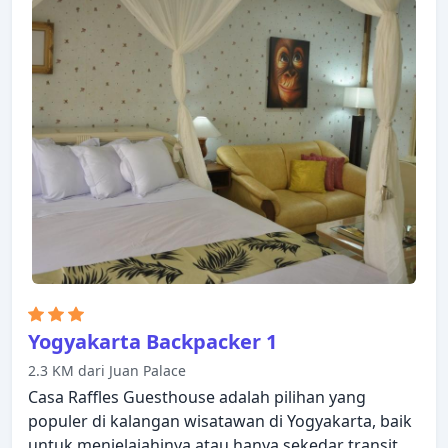
memastikan kenyamanan istirahat malam Anda.
Hotel ini menawarkan berbagai pilihan rekreasi.
EDU Hostel Jogja adalah pilihan yang sangat baik
untuk menjelajahi Yogyakarta atau untuk sekadar
bersantai dan menyegarkan diri.
Yogyakarta Backpacker 1
2.3 KM dari Juan Palace
Casa Raffles Guesthouse adalah pilihan yang
populer di kalangan wisatawan di Yogyakarta, baik
untuk menjelajahinya atau hanya sekedar transit.