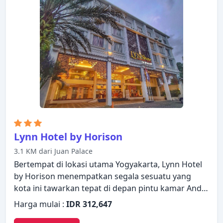
memastikan kenyamanan istirahat malam Anda.
Suasana tenang di properti ini meluas hingga
fasilitas rekreasinya yang meliputi kolam renang
luar ruangan. Burza Hotel Yogyakarta adalah
pilihan yang sangat baik untuk menjelajahi
Yogyakarta atau untuk sekadar bersantai dan
menyegarkan diri.
Lynn Hotel by Horison
3.1 KM dari Juan Palace
Bertempat di lokasi utama Yogyakarta, Lynn Hotel
by Horison menempatkan segala sesuatu yang
kota ini tawarkan tepat di depan pintu kamar Anda.
Hotel ini menawarkan berbagai fasilitas untuk
Harga mulai :
IDR 312,647
memastikan Anda mendapatkan pengalaman yang