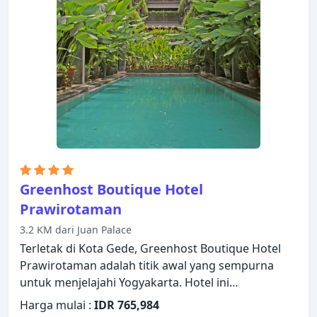
internet WiFi (gratis). Beristirahatlah setelah
seharian beraktivitas dan nikmatilah kolam renang
luar ruangan, taman. Apa pun alasan Anda
mengunjungi Yogyakarta, Duta Garden Hotel akan
membuat Anda langsung merasa seperti di rumah.
Greenhost Boutique Hotel
Prawirotaman
3.2 KM dari Juan Palace
Terletak di Kota Gede, Greenhost Boutique Hotel
Prawirotaman adalah titik awal yang sempurna
untuk menjelajahi Yogyakarta. Hotel ini
menawarkan berbagai fasilitas untuk memastikan
Harga mulai :
IDR 765,984
Anda mendapatkan pengalaman yang luar biasa.