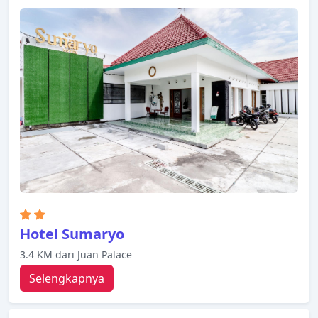
resepsionis 24 jam tersedia untuk Anda nikmati.
Bersantailah di kamar Anda yang nyaman dan
beberapa kamar dilengkapi dengan fasilitas seperti
televisi layar datar, minuman selamat datang gratis,
cermin, perlengkapan menjahit, sandal. Untuk
meningkatkan kualitas pengalaman menginap para
tamu, properti ini menawarkan fasilitas rekreasi
seperti ruangan yoga, kolam renang luar ruangan,
spa, pijat, taman. Kemudahan dan kenyamanan
membuat Dusun Jogja Village Inn menjadi pilihan
yang sempurna sebagai tempat menginap Anda di
Yogyakarta.
Hotel Sumaryo
3.4 KM dari Juan Palace
Selengkapnya