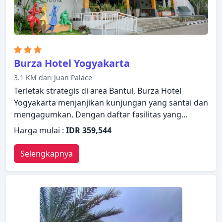
Anda.
Burza Hotel Yogyakarta
3.1 KM dari Juan Palace
Terletak strategis di area Bantul, Burza Hotel
Yogyakarta menjanjikan kunjungan yang santai dan
mengagumkan. Dengan daftar fasilitas yang
lengkap, tamu akan merasakan pengalaman
Harga mulai :
IDR 359,544
menginap di properti yang nyaman. Satpam 24 jam,
layanan kebersihan harian, WiFi gratis di semua
Selengkapnya
kamar, akses mudah untuk kursi roda, layanan
taksi ada dalam daftar hal-hal yang dapat dinikmati
oleh para tamu. Dirancang untuk memberikan
kenyamanan, beberapa kamar memiliki televisi
layar datar, akses internet WiFi (gratis), kamar
bebas asap rokok, AC, layanan bangun pagi untuk