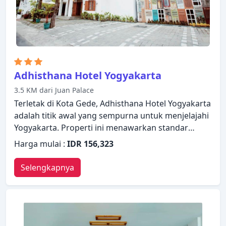
Adhisthana Hotel Yogyakarta
3.5 KM dari Juan Palace
Terletak di Kota Gede, Adhisthana Hotel Yogyakarta
adalah titik awal yang sempurna untuk menjelajahi
Yogyakarta. Properti ini menawarkan standar
pelayanan dan fasilitas yang tinggi untuk
Harga mulai :
IDR 156,323
memenuhi setiap kebutuhan semua wisatawan.
Layanan kamar 24 jam, WiFi gratis di semua kamar,
Selengkapnya
satpam 24 jam, layanan kebersihan harian, layanan
taksi hanyalah beberapa dari berbagai fasilitas
yang ditawarkan. Televisi layar datar, rak pakaian,
kopi instan gratis, teh gratis, minuman selamat
datang gratis dapat ditemukan di beberapa pilihan