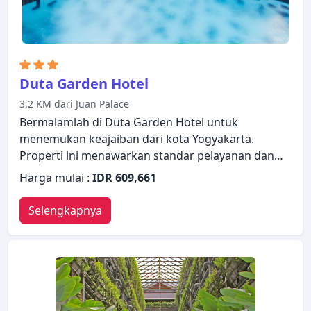
Duta Garden Hotel
3.2 KM dari Juan Palace
Bermalamlah di Duta Garden Hotel untuk
menemukan keajaiban dari kota Yogyakarta.
Properti ini menawarkan standar pelayanan dan
fasilitas yang tinggi untuk memenuhi setiap
Harga mulai :
IDR 609,661
kebutuhan semua wisatawan. Layanan kamar 24
jam, WiFi gratis di semua kamar, Wi-fi di tempat
Selengkapnya
umum, tempat parkir mobil, layanan kamar ada
dalam daftar hal-hal yang dapat dinikmati oleh
para tamu. Kamar dirancang untuk memberikan
tingkat kenyamanan optimal dengan dekorasi dan
fasilitas yang nyaman seperti televisi layar datar,
cermin, handuk, akses internet - WiFi, akses