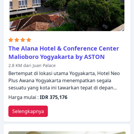
fasilitas rekreasi seperti kolam renang luar
ruangan, spa, kolam renang anak, taman. Apa pun
alasan Anda mengunjungi Yogyakarta, The Grand
Palace Hotel Yogyakarta akan membuat Anda
langsung merasa seperti di rumah.
The Alana Hotel & Conference Center
Malioboro Yogyakarta by ASTON
2.8 KM dari Juan Palace
Bertempat di lokasi utama Yogyakarta, Hotel Neo
Plus Awana Yogyakarta menempatkan segala
sesuatu yang kota ini tawarkan tepat di depan
pintu kamar Anda. Menawarkan berbagai fasilitas
Harga mulai :
IDR 375,176
dan layanan, hotel menyediakan semua yang Anda
butuhkan untuk bermalam dengan nyaman. WiFi
Selengkapnya
gratis di semua kamar, satpam 24 jam, resepsionis
24 jam, Wi-fi di tempat umum, tempat parkir mobil
ada dalam daftar hal-hal yang para tamu dapat