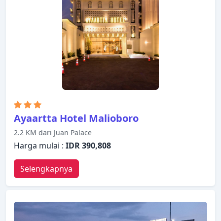
kebugaran, kolam renang luar ruangan, spa, pijat,
taman bermain anak. Dengan layanan handal dan
staf profesional, Cavinton Hotel Yogyakarta
memenuhi kebutuhan Anda.
Ayaartta Hotel Malioboro
2.2 KM dari Juan Palace
Harga mulai :
IDR 390,808
Selengkapnya