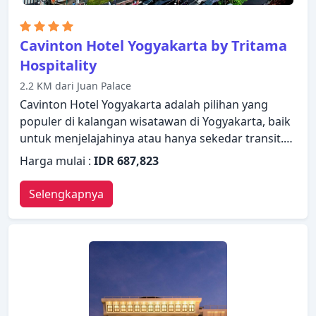
Cavinton Hotel Yogyakarta by Tritama
Hospitality
2.2 KM dari Juan Palace
Cavinton Hotel Yogyakarta adalah pilihan yang
populer di kalangan wisatawan di Yogyakarta, baik
untuk menjelajahinya atau hanya sekedar transit.
Dengan daftar fasilitas yang lengkap, tamu akan
Harga mulai :
IDR 687,823
merasakan pengalaman menginap di properti yang
nyaman. Staf yang siap melayani akan menyambut
Selengkapnya
dan memandu Anda di Cavinton Hotel Yogyakarta.
Kamar dilengkapi dengan segala fasilitas yang
Anda butuhkan untuk bermalam dengan nyaman.
Di beberapa kamar terdapat televisi layar datar,
akses internet WiFi (gratis), kamar bebas asap
rokok, AC, layanan bangun pagi. Beristirahatlah
setelah seharian beraktivitas dan nikmatilah pusat