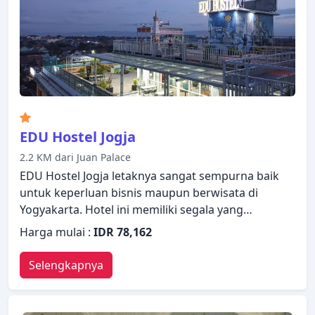
EDU Hostel Jogja
2.2 KM dari Juan Palace
EDU Hostel Jogja letaknya sangat sempurna baik
untuk keperluan bisnis maupun berwisata di
Yogyakarta. Hotel ini memiliki segala yang
dibutuhkan untuk menginap dengan nyaman. Staf
Harga mulai :
IDR 78,162
yang siap melayani akan menyambut dan
memandu Anda di EDU Hostel Jogja. Dirancang
Selengkapnya
untuk memberikan kenyamanan, beberapa kamar
memiliki televisi layar datar, kamar bebas asap
rokok, AC, televisi, TV satelit/kabel untuk