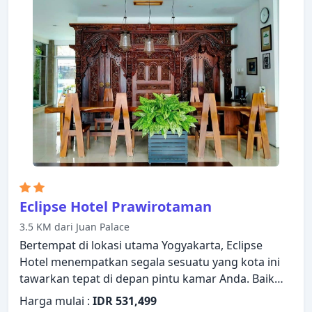
kamar. Untuk meningkatkan kualitas pengalaman
menginap para tamu, properti ini menawarkan
fasilitas rekreasi seperti kolam renang luar
ruangan, kolam renang dalam ruangan, pijat,
taman. Apa pun alasan Anda mengunjungi
Yogyakarta, Adhisthana Hotel Yogyakarta akan
membuat Anda langsung merasa seperti di rumah.
Eclipse Hotel Prawirotaman
3.5 KM dari Juan Palace
Bertempat di lokasi utama Yogyakarta, Eclipse
Hotel menempatkan segala sesuatu yang kota ini
tawarkan tepat di depan pintu kamar Anda. Baik
pebisnis maupun wisatawan, keduanya dapat
Harga mulai :
IDR 531,499