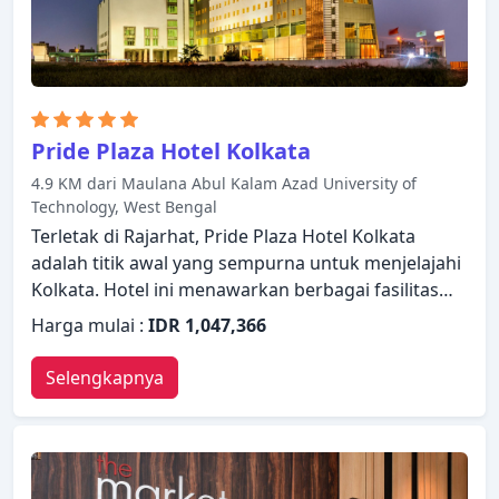
Dengan layanan handal dan staf profesional,
Novotel Kolkata Hotel & Residences - An AccorHotel
memenuhi kebutuhan Anda.
Pride Plaza Hotel Kolkata
4.9 KM dari Maulana Abul Kalam Azad University of
Technology, West Bengal
Terletak di Rajarhat, Pride Plaza Hotel Kolkata
adalah titik awal yang sempurna untuk menjelajahi
Kolkata. Hotel ini menawarkan berbagai fasilitas
untuk memastikan Anda mendapatkan
Harga mulai :
IDR 1,047,366
pengalaman yang luar biasa. Staf yang siap
melayani akan menyambut dan memandu Anda di
Selengkapnya
Pride Plaza Hotel Kolkata. Kamar dirancang untuk
memberikan tingkat kenyamanan optimal dengan
dekorasi dan fasilitas yang nyaman seperti televisi
layar datar, akses internet - WiFi, kamar bebas asap