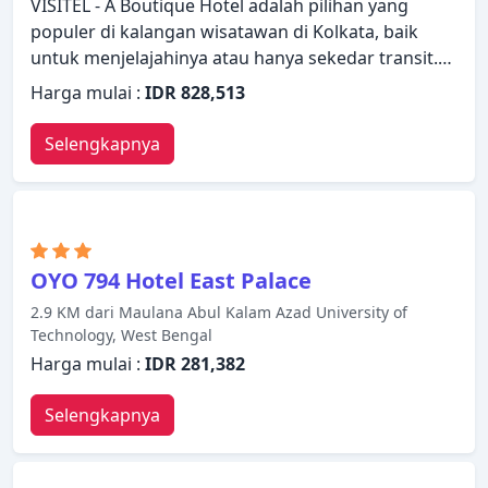
VISITEL - A Boutique Hotel adalah pilihan yang
populer di kalangan wisatawan di Kolkata, baik
untuk menjelajahinya atau hanya sekedar transit.
Properti ini memiliki berbagai fasilitas yang
Harga mulai :
IDR 828,513
membuat pengalaman menginap Anda
menyenangkan. Layanan kamar 24 jam, WiFi gratis
Selengkapnya
di semua kamar, satpam 24 jam, layanan
kebersihan harian, akses mudah untuk kursi roda
tersedia untuk dinikmati oleh para tamu. Semua
kamar dirancang dan didekorasi untuk membuat
tamu merasa seperti di rumah dan beberapa
OYO 794 Hotel East Palace
kamar dilengkapi dengan televisi layar datar, toilet
2.9 KM dari Maulana Abul Kalam Azad University of
tambahan, minuman selamat datang gratis,
Technology, West Bengal
cermin, sandal. Properti ini menawarkan berbagai
Harga mulai :
IDR 281,382
pilihan fasilitas rekreasi. VISITEL - A Boutique Hotel
adalah pilihan yang sangat baik untuk menjelajahi
Selengkapnya
Kolkata atau untuk sekadar bersantai dan
menyegarkan diri.