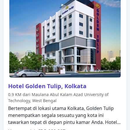
dengan fasilitas seperti televisi layar datar, loker,
cermin, perlengkapan menyemir sepatu, sandal.
Beristirahatlah setelah seharian beraktivitas dan
nikmatilah pusat kebugaran, kolam renang luar
ruangan. Temukan semua yang Kolkata tawarkan
dengan membuat Hotel De Sovrani sebagai tempat
persinggahan Anda.
Hotel Golden Tulip, Kolkata
0.9 KM dari Maulana Abul Kalam Azad University of
Technology, West Bengal
Bertempat di lokasi utama Kolkata, Golden Tulip
menempatkan segala sesuatu yang kota ini
tawarkan tepat di depan pintu kamar Anda. Hotel
ini menawarkan berbagai fasilitas untuk