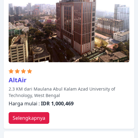
menawarkan berbagai pilihan rekreasi. Anamitra
Guest House adalah pilihan yang sangat baik untuk
menjelajahi Kolkata atau untuk sekadar bersantai
dan menyegarkan diri.
AltAir
2.3 KM dari Maulana Abul Kalam Azad University of
Technology, West Bengal
Harga mulai :
IDR 1,000,469
Selengkapnya