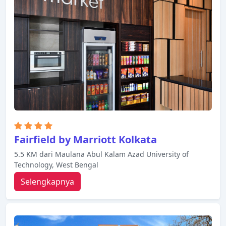
rokok, AC, meja tulis. Beristirahatlah setelah
seharian beraktivitas dan nikmati pusat kebugaran,
sauna, kolam renang luar ruangan, spa, pijat.
Suasana yang ramah dan pelayanan yang istimewa
bisa Anda harapkan selama menginap di Pride
Plaza Hotel Kolkata.
Fairfield by Marriott Kolkata
5.5 KM dari Maulana Abul Kalam Azad University of
Technology, West Bengal
Selengkapnya