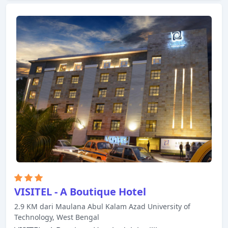
Hotel. Bersantailah di kamar Anda yang nyaman
dan beberapa kamar dilengkapi dengan fasilitas
seperti televisi layar datar, akses internet - WiFi,
akses internet WiFi (gratis), bak mandi whirlpool,
kamar bebas asap rokok. Hotel ini menawarkan
berbagai pilihan rekreasi. Staf yang ramah, fasilitas
yang istimewa dan dekat dengan semua yang
Kolkata tawarkan, merupakan tiga alasan utama
Anda untuk menginap di Senses Hotel.
VISITEL - A Boutique Hotel
2.9 KM dari Maulana Abul Kalam Azad University of
Technology, West Bengal