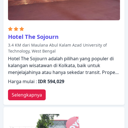
suasana yang indah untuk membuat kunjungan
Anda di Kolkata tidak terlupakan.
Hotel The Sojourn
3.4 KM dari Maulana Abul Kalam Azad University of
Technology, West Bengal
Hotel The Sojourn adalah pilihan yang populer di
kalangan wisatawan di Kolkata, baik untuk
menjelajahinya atau hanya sekedar transit. Properti
ini menawarkan berbagai fasilitas untuk
Harga mulai :
IDR 594,029
memastikan Anda mendapatkan pengalaman yang
luar biasa. Staf yang siap melayani akan
Selengkapnya
menyambut dan memandu Anda di Hotel The
Sojourn. Semua kamar dirancang dan didekorasi
untuk membuat tamu merasa seperti di rumah dan
beberapa kamar dilengkapi dengan televisi layar
datar, teh gratis, loker, cermin, perlengkapan