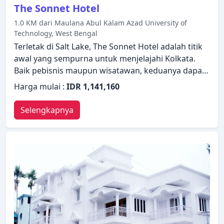
The Sonnet Hotel
1.0 KM dari Maulana Abul Kalam Azad University of
Technology, West Bengal
Terletak di Salt Lake, The Sonnet Hotel adalah titik
awal yang sempurna untuk menjelajahi Kolkata.
Baik pebisnis maupun wisatawan, keduanya dapat
menikmati fasilitas dan layanan hotel. Manfaatkan
Harga mulai :
IDR 1,141,160
layanan kamar 24 jam, WiFi gratis di semua kamar,
satpam 24 jam, layanan taksi, akses mudah untuk
Selengkapnya
kursi roda yang disediakan hotel. Dirancang untuk
memberikan kenyamanan, beberapa kamar
memiliki televisi layar datar, akses internet - WiFi,
akses internet WiFi (gratis), kamar bebas asap
rokok, AC untuk memastikan kenyamanan istirahat
malam Anda. Beristirahatlah setelah seharian
beraktivitas dan nikmati pusat kebugaran, kolam
renang luar ruangan, taman. Apa pun alasan Anda
mengunjungi Kolkata, The Sonnet Hotel akan