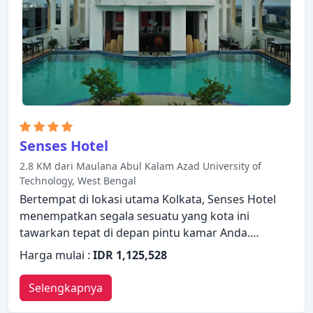
Anda harapkan selama menginap di Hotel Kings
Crown Salt Lake.
Senses Hotel
2.8 KM dari Maulana Abul Kalam Azad University of
Technology, West Bengal
Bertempat di lokasi utama Kolkata, Senses Hotel
menempatkan segala sesuatu yang kota ini
tawarkan tepat di depan pintu kamar Anda.
Menampilkan daftar fasilitas yang lengkap, tamu
Harga mulai :
IDR 1,125,528
akan merasakan bahwa mereka menginap di
properti yang nyaman. Staf yang siap melayani
Selengkapnya
akan menyambut dan memandu Anda di Senses