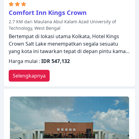
Comfort Inn Kings Crown
2.7 KM dari Maulana Abul Kalam Azad University of
Technology, West Bengal
Bertempat di lokasi utama Kolkata, Hotel Kings
Crown Salt Lake menempatkan segala sesuatu
yang kota ini tawarkan tepat di depan pintu kamar
Anda. Baik pebisnis maupun wisatawan, keduanya
Harga mulai :
IDR 547,132
dapat menikmati fasilitas dan layanan hotel. Wi-Fi
gratis di semua kamar, layanan kamar 24 jam, Wi-fi
Selengkapnya
di tempat umum, antar-jemput bandara, fasilitas
pertemuan ada untuk kenikmatan para tamu.
Semua kamar dirancang dan didekorasi untuk
membuat tamu merasa seperti di rumah dan
beberapa kamar dilengkapi dengan AC, meja tulis,
bar mini, telepon, kipas angin. Hotel ini
menawarkan berbagai pilihan rekreasi. Suasana
yang ramah dan pelayanan yang istimewa bisa