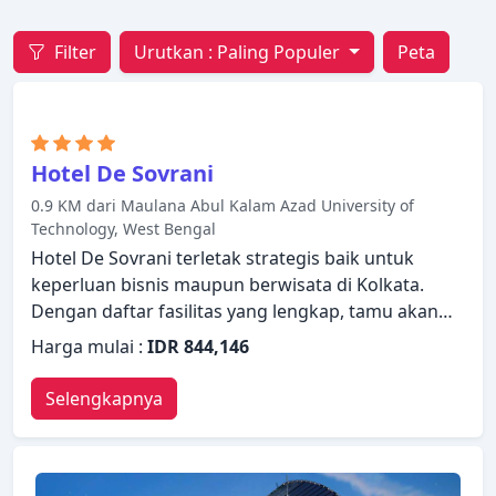
Filter
Urutkan :
Paling Populer
Peta
Hotel De Sovrani
0.9 KM dari Maulana Abul Kalam Azad University of
Technology, West Bengal
Hotel De Sovrani terletak strategis baik untuk
keperluan bisnis maupun berwisata di Kolkata.
Dengan daftar fasilitas yang lengkap, tamu akan
merasakan pengalaman menginap di properti yang
Harga mulai :
IDR 844,146
nyaman. Manfaatkan layanan kamar 24 jam, WiFi
gratis di semua kamar, satpam 24 jam, layanan
Selengkapnya
kebersihan harian, check-in/check-out pribadi yang
ada di properti ini. Bersantailah di kamar Anda
yang nyaman dan beberapa kamar dilengkapi