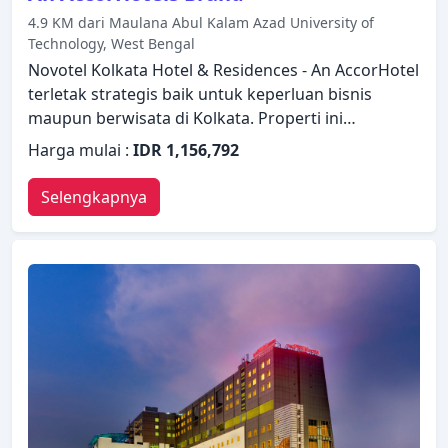
4.9 KM dari Maulana Abul Kalam Azad University of
Technology, West Bengal
Novotel Kolkata Hotel & Residences - An AccorHotel
terletak strategis baik untuk keperluan bisnis
maupun berwisata di Kolkata. Properti ini
menawarkan berbagai layanan dan fasilitas yang
Harga mulai :
IDR 1,156,792
dirancang untuk memberikan kenyamanan dan
kemudahan kepada para tamu. Staf yang siap
Selengkapnya
melayani akan menyambut dan memandu Anda di
Novotel Kolkata Hotel & Residences - An
AccorHotel. Semua kamar dirancang dan
didekorasi untuk membuat tamu merasa seperti di
rumah dan beberapa kamar dilengkapi dengan
televisi layar datar, telepon di kamar mandi, lantai
karpet, produk pembersih, rak pakaian.
Beristirahatlah setelah seharian beraktivitas dan
nikmatilah pusat kebugaran, sauna, lapangan golf
di area properti, kolam renang luar ruangan, spa.