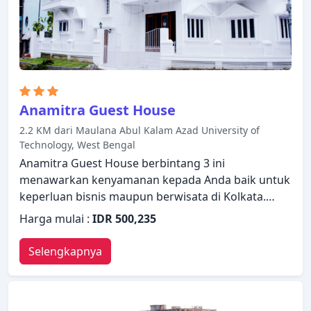
membuat Anda langsung merasa seperti di rumah.
Anamitra Guest House
2.2 KM dari Maulana Abul Kalam Azad University of
Technology, West Bengal
Anamitra Guest House berbintang 3 ini
menawarkan kenyamanan kepada Anda baik untuk
keperluan bisnis maupun berwisata di Kolkata.
Hotel ini menawarkan berbagai fasilitas untuk
Harga mulai :
IDR 500,235
memastikan Anda mendapatkan pengalaman yang
luar biasa. Staf yang siap melayani akan
Selengkapnya
menyambut dan memandu Anda di Anamitra Guest
House. Setiap kamar didesain dengan elegan dan
dilengkapi dengan fasilitas yang berguna. Hotel ini