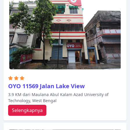
menyemir sepatu. Properti ini menawarkan
berbagai pilihan fasilitas rekreasi. Hotel The
Sojourn adalah pilihan yang sangat baik untuk
menjelajahi Kolkata atau untuk sekadar bersantai
dan menyegarkan diri.
OYO 11569 Jalan Lake View
3.9 KM dari Maulana Abul Kalam Azad University of
Technology, West Bengal
Selengkapnya