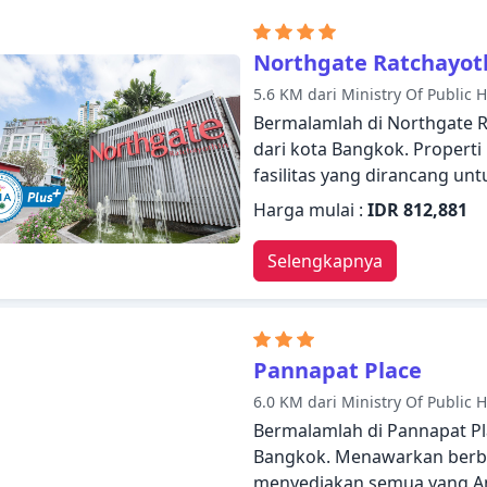
spa, pijat. Apa pun alasan 
Boutique Service Apartmen
Northgate Ratchayoth
seperti di rumah.
5.6 KM dari Ministry Of Public 
Bermalamlah di Northgate 
dari kota Bangkok. Propert
fasilitas yang dirancang 
kemudahan kepada para tamu
Harga mulai :
IDR 812,881
menyambut dan memandu An
kamar dirancang dengan baik
Selengkapnya
datar, akses internet - WiFi,
asap rokok, AC. Beristirahat
nikmatilah pusat kebugaran
tenis. Apa pun alasan Anda
Pannapat Place
Ratchayothin akan membuat
6.0 KM dari Ministry Of Public 
Bermalamlah di Pannapat P
Bangkok. Menawarkan berbaga
menyediakan semua yang A