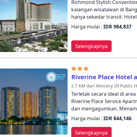
Richmond Stylish Convention
kalangan wisatawan di Bang
hanya sekedar transit. Hote
memastikan Anda mendapatk
Harga mulai :
IDR 984,837
kamar 24 jam, WiFi gratis d
kebersihan harian, toko ol
hotel ini. Semua kamar dir
Selengkapnya
tamu merasa seperti di rum
dengan ruang penyimpanan pa
cermin, linen. Pulihkan diri
kenyamanan kamar Anda atau 
Riverine Place Hotel 
termasuk hot tub, sauna, ko
2.7 KM dari Ministry Of Public 
Richmond Stylish Convention
Terletak secara ideal di are
untuk menjelajahi Bangkok 
Riverine Place Service Apar
menyegarkan diri.
dan mengagumkan. Menampilk
akan merasakan bahwa mere
Harga mulai :
IDR 844,146
WiFi gratis di semua kamar, 
layanan kebersihan harian h
Selengkapnya