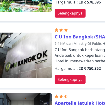
pengalaman yang luar biasa.
Harga mulai :
IDR 578,396
menyambut dan memandu An
Hotel. Setiap kamar didesa
Selengkapnya
fasilitas yang berguna. Hibur
properti, termasuk pusat k
mengunjungi Bangkok, Iyar
membuat Anda langsung mer
C U Inn Bangkok (SHA
6.4 KM dari Ministry Of Public 
C U Inn Bangkok berbintan
Anda baik untuk keperluan 
Hotel ini menawarkan berbag
untuk memberikan kenyama
Harga mulai :
IDR 750,352
Fasilitas-fasilitas seperti W
layanan taksi, resepsionis 
Selengkapnya
Anda nikmati. Setiap kamar
dengan fasilitas yang bergu
rekreasi. Temukan semua 
C U Inn Bangkok sebagai t
Apartelle Jatujak Hot