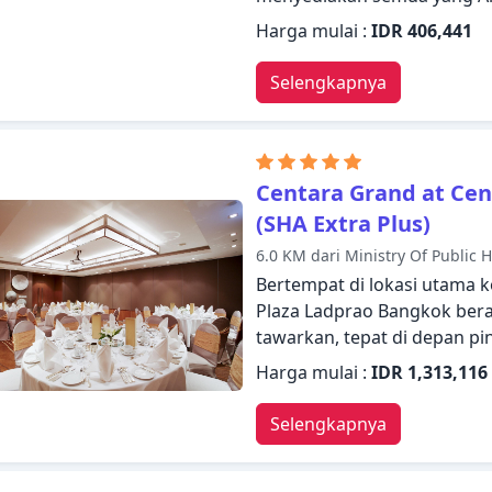
nyaman. Semua fasilitas yan
Harga mulai :
IDR 406,441
semua kamar, satpam 24 jam
(laundromat), layanan taksi
Selengkapnya
dan didekorasi untuk memb
beberapa kamar dilengkapi de
WiFi, akses internet WiFi (gr
menawarkan berbagai pilih
Centara Grand at Cen
Bangkok tawarkan dengan 
(SHA Extra Plus)
persinggahan Anda.
6.0 KM dari Ministry Of Public 
Bertempat di lokasi utama k
Plaza Ladprao Bangkok berad
tawarkan, tepat di depan pi
yang lengkap, tamu akan m
Harga mulai :
IDR 1,313,116
properti yang nyaman. Semua
layanan kamar 24 jam, WiFi 
Selengkapnya
layanan kebersihan harian, r
dilengkapi dengan segala fa