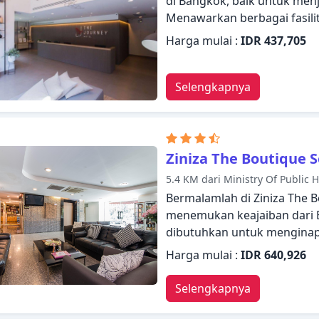
di Bangkok, baik untuk menj
Menawarkan berbagai fasili
semua yang Anda butuhkan
Harga mulai :
IDR 437,705
gratis di semua kamar, satp
layanan taksi, dapur dapat d
dengan segala fasilitas ya
Selengkapnya
nyaman. Di beberapa kamar t
tambahan, rak pakaian, kopi 
di hotel ini meluas hingga f
kebugaran. Dengan layanan 
Ziniza The Boutique 
Hotel memenuhi kebutuhan
5.4 KM dari Ministry Of Public 
Bermalamlah di Ziniza The 
menemukan keajaiban dari B
dibutuhkan untuk menginap
kamar, akses mudah untuk ku
Harga mulai :
IDR 640,926
oleh/cinderamata, layanan t
fasilitas yang ditawarkan. 
Selengkapnya
dilengkapi dengan fasilitas 
meluas hingga fasilitas rek