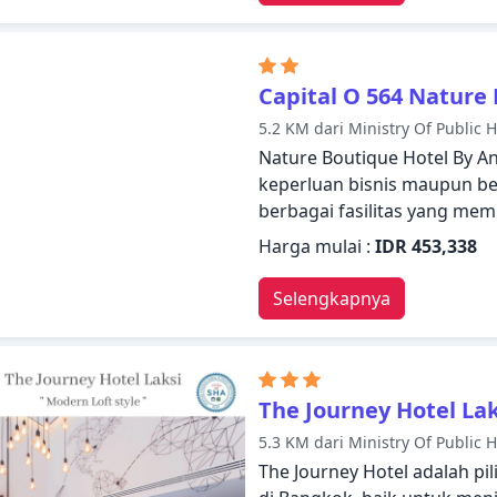
yang ditawarkan. Setiap ka
dengan fasilitas yang bergun
beraktivitas dan nikmati la
kebugaran, sauna, kolam re
Capital O 564 Nature
handal dan staf profesional,
5.2 KM dari Ministry Of Public 
memenuhi kebutuhan Anda
Nature Boutique Hotel By An
keperluan bisnis maupun ber
berbagai fasilitas yang m
menyenangkan. WiFi gratis 
Harga mulai :
IDR 453,338
harian, satpam 24 jam, binat
oleh/cinderamata hanyalah b
Selengkapnya
ditawarkan. Semua kamar d
tamu merasa seperti di rum
dengan televisi layar datar,
cermin, sofa. Properti ini m
The Journey Hotel Lak
rekreasi. Suasana yang ram
5.3 KM dari Ministry Of Public 
harapkan selama menginap d
The Journey Hotel adalah pi