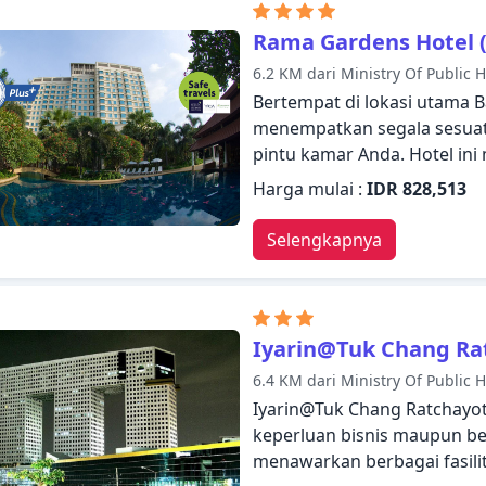
bermalam dengan nyaman. Di
datar, lantai karpet, sandal,
Rama Gardens Hotel (
WiFi. Beristirahatlah setela
6.2 KM dari Ministry Of Public 
pusat kebugaran, sauna, kol
Bertempat di lokasi utama 
Temukan semua yang Bangk
menempatkan segala sesuatu
Grand at Central Plaza Lad
pintu kamar Anda. Hotel ini
persinggahan Anda.
menginap dengan nyaman. Fas
Harga mulai :
IDR 828,513
jam, WiFi gratis di semua k
harian, toko oleh-oleh/cind
Selengkapnya
Semua kamar dirancang da
seperti di rumah dan beber
penyimpanan pakaian, handuk,
diri Anda dengan fasilitas r
Iyarin@Tuk Chang Ra
kebugaran, sauna, kolam r
6.4 KM dari Ministry Of Public 
yang Bangkok tawarkan de
Iyarin@Tuk Chang Ratchayoth
sebagai tempat persinggah
keperluan bisnis maupun ber
menawarkan berbagai fasil