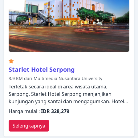
kenyamanan membuat Aryaduta Lippo Village
menjadi pilihan yang sempurna sebagai tempat
menginap Anda di Tangerang.
Starlet Hotel Serpong
3.9 KM dari Multimedia Nusantara University
Terletak secara ideal di area wisata utama,
Serpong, Starlet Hotel Serpong menjanjikan
kunjungan yang santai dan mengagumkan. Hotel
ini menawarkan berbagai layanan dan fasilitas
Harga mulai :
IDR 328,279
yang dirancang untuk memberikan kenyamanan
dan kemudahan kepada para tamu. WiFi gratis di
Selengkapnya
semua kamar, satpam 24 jam, toko serbaguna,