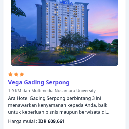
kamar. Untuk meningkatkan kualitas pengalaman
menginap para tamu, properti ini menawarkan
fasilitas rekreasi seperti lapangan golf (sekitar 3
km), kolam renang luar ruangan, spa, pijat, taman.
Dengan layanan handal dan staf profesional, Atria
Residences Gading Serpong memenuhi kebutuhan
Anda.
Vega Gading Serpong
1.9 KM dari Multimedia Nusantara University
Ara Hotel Gading Serpong berbintang 3 ini
menawarkan kenyamanan kepada Anda, baik
untuk keperluan bisnis maupun berwisata di
Tangerang. Properti ini memiliki segala elemen
Harga mulai :
IDR 609,661
yang dibutuhkan untuk menginap dengan nyaman.