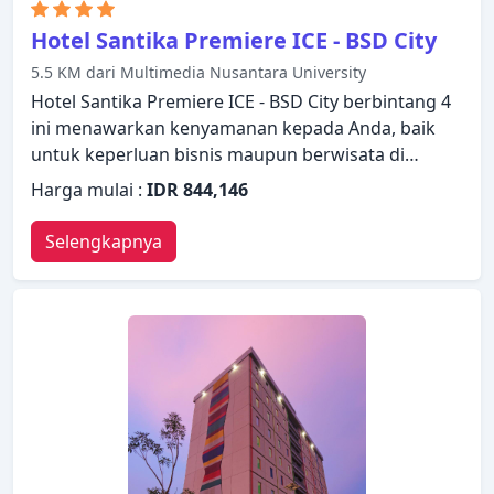
Hotel Santika Premiere ICE - BSD City
5.5 KM dari Multimedia Nusantara University
Hotel Santika Premiere ICE - BSD City berbintang 4
ini menawarkan kenyamanan kepada Anda, baik
untuk keperluan bisnis maupun berwisata di
Tangerang. Dengan berbagai fasilitas dan layanan,
Harga mulai :
IDR 844,146
properti ini menyediakan semua yang Anda
butuhkan untuk bermalam dengan nyaman.
Selengkapnya
Layanan kamar 24 jam, WiFi gratis di semua kamar,
satpam 24 jam, layanan kebersihan harian, akses
mudah untuk kursi roda hanyalah beberapa dari
berbagai fasilitas yang ditawarkan. Setiap kamar
didesain dengan elegan dan dilengkapi dengan
fasilitas yang berguna. Untuk meningkatkan
kualitas pengalaman menginap para tamu,
properti ini menawarkan fasilitas rekreasi seperti
pusat kebugaran, spa, pijat, kolam renang anak.