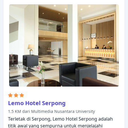
didekorasi untuk membuat tamu merasa seperti di
rumah dan beberapa kamar dilengkapi dengan
televisi layar datar, AC, layanan bangun pagi,
telepon, TV satelit/kabel. Hotel ini menawarkan
berbagai pilihan rekreasi. Staf yang ramah, fasilitas
yang istimewa dan dekat dengan semua yang
Tangerang tawarkan, merupakan tiga alasan
utama Anda untuk menginap di ibis Gading
Serpong Hotel.
Lemo Hotel Serpong
1.5 KM dari Multimedia Nusantara University
Terletak di Serpong, Lemo Hotel Serpong adalah
titik awal yang sempurna untuk menjelajahi