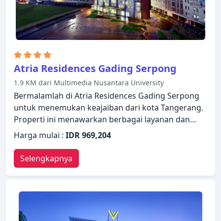
Atria Residences Gading Serpong
1.9 KM dari Multimedia Nusantara University
Bermalamlah di Atria Residences Gading Serpong
untuk menemukan keajaiban dari kota Tangerang.
Properti ini menawarkan berbagai layanan dan
fasilitas yang dirancang untuk memberikan
Harga mulai :
IDR 969,204
kenyamanan dan kemudahan kepada para tamu.
Manfaatkan layanan kamar 24 jam, WiFi gratis di
Selengkapnya
semua kamar, layanan kebersihan harian,
resepsionis 24 jam, Wi-fi di tempat umum yang ada
di properti ini. Televisi layar datar, akses internet -
WiFi, akses internet WiFi (gratis), kamar bebas asap
rokok, AC dapat ditemukan di beberapa pilihan