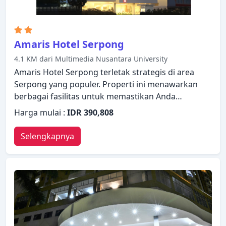
Amaris Hotel Serpong
4.1 KM dari Multimedia Nusantara University
Amaris Hotel Serpong terletak strategis di area
Serpong yang populer. Properti ini menawarkan
berbagai fasilitas untuk memastikan Anda
mendapatkan pengalaman yang luar biasa. Staf
Harga mulai :
IDR 390,808
yang siap melayani akan menyambut dan
memandu Anda di Amaris Hotel Serpong.
Selengkapnya
Dirancang untuk memberikan kenyamanan,
beberapa kamar memiliki televisi layar datar, kopi
instan gratis, linen, cermin, handuk untuk
memastikan kenyamanan istirahat malam Anda.
Properti ini menawarkan berbagai pilihan fasilitas
rekreasi. Temukan semua yang Tangerang
tawarkan dengan membuat Amaris Hotel Serpong