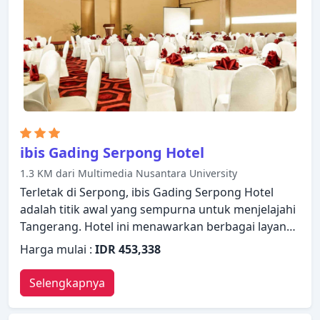
ibis Gading Serpong Hotel
1.3 KM dari Multimedia Nusantara University
Terletak di Serpong, ibis Gading Serpong Hotel
adalah titik awal yang sempurna untuk menjelajahi
Tangerang. Hotel ini menawarkan berbagai layanan
dan fasilitas yang dirancang untuk memberikan
Harga mulai :
IDR 453,338
kenyamanan dan kemudahan kepada para tamu.
Layanan kamar 24 jam, satpam 24 jam, layanan
Selengkapnya
kebersihan harian, layanan pos, layanan taksi dapat
ditemukan di hotel ini. Semua kamar dirancang dan