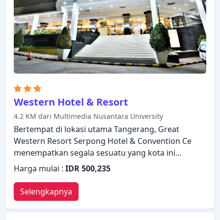
sebagai tempat persinggahan Anda.
Western Hotel & Resort
4.2 KM dari Multimedia Nusantara University
Bertempat di lokasi utama Tangerang, Great
Western Resort Serpong Hotel & Convention Ce
menempatkan segala sesuatu yang kota ini
tawarkan tepat di depan pintu kamar Anda.
Harga mulai :
IDR 500,235
Menampilkan daftar fasilitas yang lengkap, tamu
akan merasakan bahwa mereka menginap di
Selengkapnya
properti yang nyaman. Layanan kamar 24 jam, WiFi
gratis di semua kamar, satpam 24 jam, resepsionis