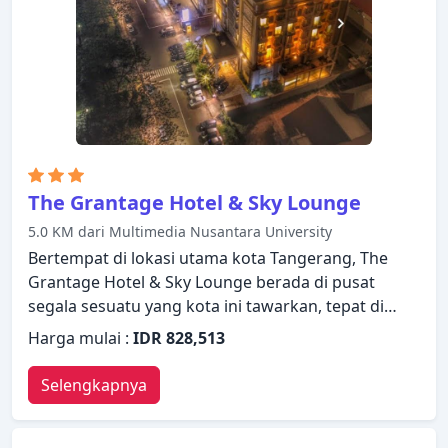
The Grantage Hotel & Sky Lounge
5.0 KM dari Multimedia Nusantara University
Bertempat di lokasi utama kota Tangerang, The
Grantage Hotel & Sky Lounge berada di pusat
segala sesuatu yang kota ini tawarkan, tepat di
depan pintu kamar Anda. Properti ini menawarkan
Harga mulai :
IDR 828,513
berbagai layanan dan fasilitas yang dirancang
untuk memberikan kenyamanan dan kemudahan
Selengkapnya
kepada para tamu. Resepsionis 24 jam,
penyimpanan barang, Wi-fi di tempat umum, parkir