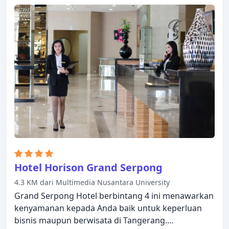
24 jam, fasilitas untuk tamu dengan kebutuhan
khusus ada untuk kenikmatan para tamu. Kamar
dirancang untuk memberikan tingkat kenyamanan
optimal dengan dekorasi dan fasilitas yang nyaman
seperti televisi layar datar, akses internet - WiFi,
akses internet WiFi (gratis), kamar bebas asap
rokok, AC. Pulihkan diri Anda setelah berkeliling
seharian dalam kenyamanan kamar Anda atau
manfaatkan fasilitas rekreasi di hotel, termasuk
pusat kebugaran, lapangan golf (sekitar 3 km),
kolam renang luar ruangan, kolam renang anak,
olahraga air (tak-bermesin). Temukan semua yang
Tangerang tawarkan dengan membuat Great
Western Resort Serpong Hotel & Convention Ce
Hotel Horison Grand Serpong
sebagai tempat persinggahan Anda.
4.3 KM dari Multimedia Nusantara University
Grand Serpong Hotel berbintang 4 ini menawarkan
kenyamanan kepada Anda baik untuk keperluan
bisnis maupun berwisata di Tangerang.