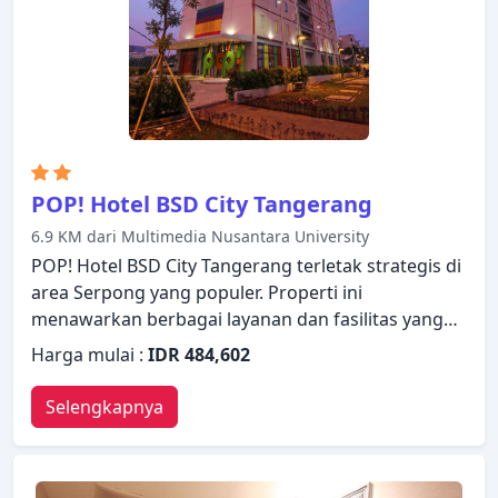
Kemudahan dan kenyamanan membuat Hotel
Santika Premiere ICE - BSD City menjadi pilihan
yang sempurna sebagai tempat menginap Anda di
Tangerang.
POP! Hotel BSD City Tangerang
6.9 KM dari Multimedia Nusantara University
POP! Hotel BSD City Tangerang terletak strategis di
area Serpong yang populer. Properti ini
menawarkan berbagai layanan dan fasilitas yang
dirancang untuk memberikan kenyamanan dan
Harga mulai :
IDR 484,602
kemudahan kepada para tamu. Staf yang siap
melayani akan menyambut dan memandu Anda di
Selengkapnya
POP! Hotel BSD City Tangerang. Setiap kamar
didesain dengan elegan dan dilengkapi dengan
fasilitas yang berguna. Properti ini menawarkan