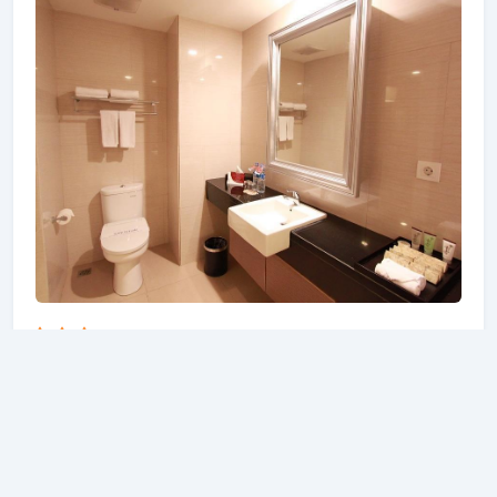
berbagai pilihan fasilitas rekreasi. Apa pun alasan
Anda mengunjungi Tangerang, POP! Hotel BSD City
Tangerang akan membuat Anda langsung merasa
seperti di rumah.
Pranaya Boutique Hotel
7.0 KM dari Multimedia Nusantara University
Pranaya Suites Hotel terletak strategis di area
Serpong yang populer. Dengan berbagai fasilitas
dan layanan, properti ini menyediakan semua yang