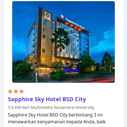
valet, tempat parkir mobil hanyalah beberapa dari
berbagai fasilitas yang ditawarkan. Kamar
dirancang untuk memberikan tingkat kenyamanan
optimal dengan dekorasi dan fasilitas yang nyaman
seperti televisi layar datar, linen, cermin, sofa,
handuk. Nikmatilah hot tub, pusat kebugaran,
sauna, spa, pijat, sebelum masuk ke kamar untuk
beristirahat dengan nyaman. The Grantage Hotel &
Sky Lounge menggabungkan keramahan yang
hangat dengan suasana yang indah untuk
membuat kunjungan Anda di Tangerang tidak
terlupakan.
Sapphire Sky Hotel BSD City
5.0 KM dari Multimedia Nusantara University
Sapphire Sky Hotel BSD City berbintang 3 ini
menawarkan kenyamanan kepada Anda, baik