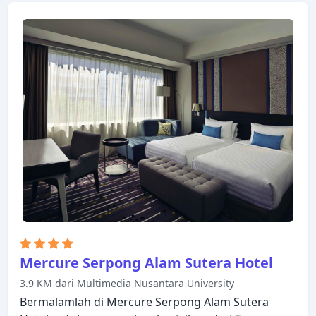
resepsionis 24 jam, Wi-fi di tempat umum hanyalah
beberapa dari berbagai fasilitas yang ditawarkan.
Bersantailah di kamar Anda yang nyaman dan
beberapa kamar dilengkapi dengan fasilitas seperti
akses internet WiFi (gratis), AC, TV satelit/kabel,
brankas dalam kamar, perlengkapan mandi. Hotel
ini menawarkan berbagai pilihan rekreasi. Starlet
Hotel Serpong menggabungkan keramahan yang
hangat dengan suasana yang indah untuk
membuat kunjungan Anda di Tangerang tak
terlupakan.
Mercure Serpong Alam Sutera Hotel
3.9 KM dari Multimedia Nusantara University
Bermalamlah di Mercure Serpong Alam Sutera