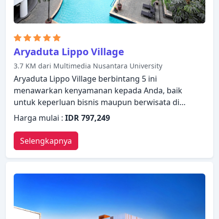
Aryaduta Lippo Village
3.7 KM dari Multimedia Nusantara University
Aryaduta Lippo Village berbintang 5 ini
menawarkan kenyamanan kepada Anda, baik
untuk keperluan bisnis maupun berwisata di
Tangerang. Dengan daftar fasilitas yang lengkap,
Harga mulai :
IDR 797,249
tamu akan merasakan pengalaman menginap di
properti yang nyaman. Staf yang siap melayani
Selengkapnya
akan menyambut dan memandu Anda di Aryaduta
Lippo Village. Setiap kamar didesain dengan elegan
dan dilengkapi dengan fasilitas yang berguna.
Beristirahatlah setelah seharian beraktivitas dan
nikmatilah lapangan bulu tangkis, ruangan yoga,
hot tub, pusat kebugaran, sauna. Kemudahan dan