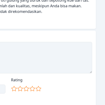
 roti gulung yang buruk dan sepotong kue dari tas.
mlah dan kualitas, meskipun Anda bisa makan.
 tidak direkomendasikan.
Rating