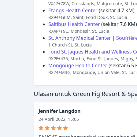
VX47+78W, Cresslands, Malgretoute, St. Lu
Etangs Health Center
(sekitar 4.7 KM)
RX94+GCM, Saint, Fond Doux, St. Lucia
Saltibus Health Center
(sekitar 7.6 KM)
RX4P+F9C, Mondesir, St. Lucia
St. Anthony Medical Center | Soufrièr
1 Church St, St. Lucia
Fond St. Jaques Health and Wellness C
RXPF+435, Mocha, Fond St. Jaques, Migny, S
Mongouge Health Center
(sekitar 6.5
RX24+M3G, Mongouge, Union Vale, St. Luci
Ulasan untuk Green Fig Resort & Sp
Jennifer Langdon
24 April 2022, 15:05