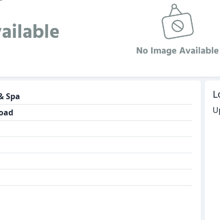
L
& Spa
U
Road