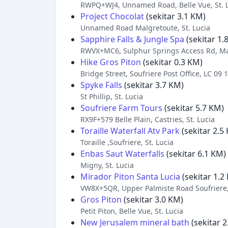
RWPQ+WJ4, Unnamed Road, Belle Vue, St. 
Project Chocolat
(sekitar 3.1 KM)
Unnamed Road Malgretoute, St. Lucia
Sapphire Falls & Jungle Spa
(sekitar 1.
RWVX+MC6, Sulphur Springs Access Rd, Mal
Hike Gros Piton
(sekitar 0.3 KM)
Bridge Street, Soufriere Post Office, LC 09 1
Spyke Falls
(sekitar 3.7 KM)
St Phillip, St. Lucia
Soufriere Farm Tours
(sekitar 5.7 KM)
RX9F+579 Belle Plain, Castries, St. Lucia
Toraille Waterfall Atv Park
(sekitar 2.5
Toraille ,Soufriere, St. Lucia
Enbas Saut Waterfalls
(sekitar 6.1 KM)
Migny, St. Lucia
Mirador Piton Santa Lucia
(sekitar 1.2
VW8X+5QR, Upper Palmiste Road Soufriere, 
Gros Piton
(sekitar 3.0 KM)
Petit Piton, Belle Vue, St. Lucia
New Jerusalem mineral bath
(sekitar 2