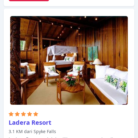
seperti Wi-Fi gratis di semua kamar, check-in/check-
out cepat, penyimpanan bagasi, tempat parkir
mobil, antar-jemput bandara tersedia untuk Anda
nikmati. Semua kamar dirancang dan didekorasi
untuk membuat tamu merasa seperti di rumah dan
beberapa kamar dilengkapi dengan penghangat
ruangan, balkon/teras, iPod docking station, kipas
angin, kotak penyimpanan dalam kamar. Nikmati
fasilitas rekreasi di hotel, termasuk kolam renang
(luar ruangan), spa, pijat, taman, sebelum masuk ke
kamar untuk beristirahat dengan nyaman.
Temukan semua yang Soufriere tawarkan dengan
membuat Boucan by Hotel Chocolat sebagai
tempat persinggahan Anda.
Ladera Resort
3.1 KM dari Spyke Falls