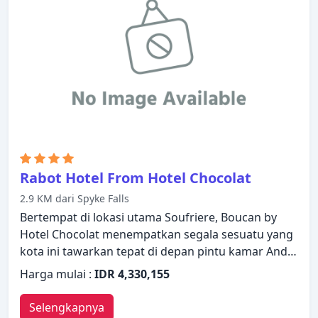
Rabot Hotel From Hotel Chocolat
2.9 KM dari Spyke Falls
Bertempat di lokasi utama Soufriere, Boucan by
Hotel Chocolat menempatkan segala sesuatu yang
kota ini tawarkan tepat di depan pintu kamar Anda.
Hotel ini menawarkan standar pelayanan dan
Harga mulai :
IDR 4,330,155
fasilitas yang tinggi untuk memenuhi setiap
kebutuhan semua wisatawan. Fasilitas-fasilitas
Selengkapnya