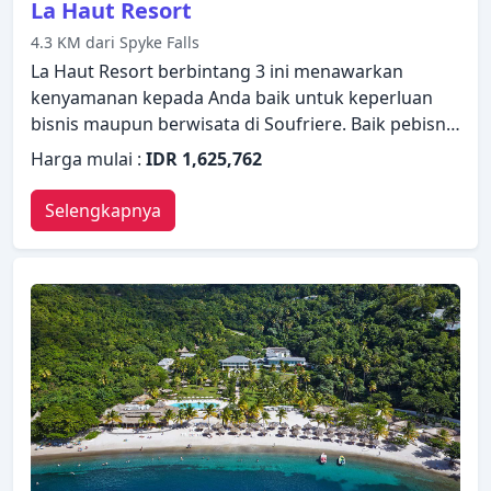
La Haut Resort
4.3 KM dari Spyke Falls
La Haut Resort berbintang 3 ini menawarkan
kenyamanan kepada Anda baik untuk keperluan
bisnis maupun berwisata di Soufriere. Baik pebisnis
maupun wisatawan, keduanya dapat menikmati
Harga mulai :
IDR 1,625,762
fasilitas dan layanan hotel. Layanan kamar, antar-
jemput bandara, business center, restoran, tur
Selengkapnya
hanyalah beberapa dari berbagai fasilitas yang
ditawarkan. AC, balkon/teras, telepon, kipas angin,
TV satelit/kabel dapat ditemukan di beberapa
kamar. Untuk meningkatkan kualitas pengalaman
menginap para tamu, hotel ini menawarkan
fasilitas rekreasi seperti pusat kebugaran, kolam
renang (luar ruangan), pijat, bilyar, taman. Dengan
layanan handal dan staf profesional, La Haut Resort
memenuhi kebutuhan Anda.