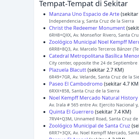
Tempat-Tempat di Sekitar
Manzana Uno Espacio de Arte
(sekitar
Independencia y, Santa Cruz de la Sierra
Christ the Redeemer Monument
(seki
6RH8+QXX, Av. Monseñor Rivero, Santa Cruz
Zoológico Municipal Noel Kempff Mer
6RR8+8Q3, Av. Marcelo Terceros Bánzer (Terc
Catedral Metropolitana Basílica Meno
City center, opposite the 24 de Septiembre 
Plazuela Blacutt
(sekitar 2.7 KM)
6R49+7GR, Av. Velarde, Santa Cruz de la Si
Paseo El Cambodromo
(sekitar 4.7 KM
6RXX+858, Santa Cruz de la Sierra
Noel Kempff Mercado Natural Histor
Av. Irala # 565 entre Av. Ejercito Nacional y
Quinta El Guerrero
(sekitar 7.4 KM)
7RV4+Q3M, Unnamed Road, Santa Cruz de l
Zoológico Municipal de Santa Cruz
(se
6RR7+3QX, Av. Noel Kempff Mercado, Santa 