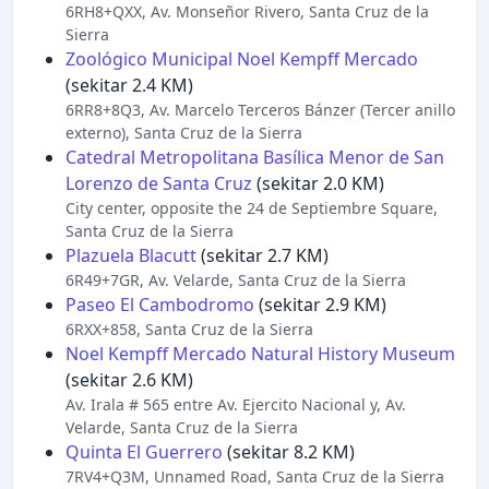
6RH8+QXX, Av. Monseñor Rivero, Santa Cruz de la
Sierra
Zoológico Municipal Noel Kempff Mercado
(sekitar 2.4 KM)
6RR8+8Q3, Av. Marcelo Terceros Bánzer (Tercer anillo
externo), Santa Cruz de la Sierra
Catedral Metropolitana Basílica Menor de San
Lorenzo de Santa Cruz
(sekitar 2.0 KM)
City center, opposite the 24 de Septiembre Square,
Santa Cruz de la Sierra
Plazuela Blacutt
(sekitar 2.7 KM)
6R49+7GR, Av. Velarde, Santa Cruz de la Sierra
Paseo El Cambodromo
(sekitar 2.9 KM)
6RXX+858, Santa Cruz de la Sierra
Noel Kempff Mercado Natural History Museum
(sekitar 2.6 KM)
Av. Irala # 565 entre Av. Ejercito Nacional y, Av.
Velarde, Santa Cruz de la Sierra
Quinta El Guerrero
(sekitar 8.2 KM)
7RV4+Q3M, Unnamed Road, Santa Cruz de la Sierra