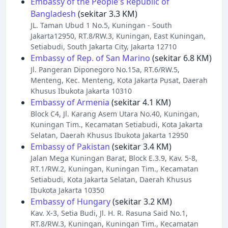
Embassy of the People's Republic of
Bangladesh
(sekitar 3.3 KM)
JL. Taman Ubud 1 No.5, Kuningan - South
Jakarta12950, RT.8/RW.3, Kuningan, East Kuningan,
Setiabudi, South Jakarta City, Jakarta 12710
Embassy of Rep. of San Marino
(sekitar 6.8 KM)
Jl. Pangeran Diponegoro No.15a, RT.6/RW.5,
Menteng, Kec. Menteng, Kota Jakarta Pusat, Daerah
Khusus Ibukota Jakarta 10310
Embassy of Armenia
(sekitar 4.1 KM)
Block C4, Jl. Karang Asem Utara No.40, Kuningan,
Kuningan Tim., Kecamatan Setiabudi, Kota Jakarta
Selatan, Daerah Khusus Ibukota Jakarta 12950
Embassy of Pakistan
(sekitar 3.4 KM)
Jalan Mega Kuningan Barat, Block E.3.9, Kav. 5-8,
RT.1/RW.2, Kuningan, Kuningan Tim., Kecamatan
Setiabudi, Kota Jakarta Selatan, Daerah Khusus
Ibukota Jakarta 10350
Embassy of Hungary
(sekitar 3.2 KM)
Kav. X-3, Setia Budi, Jl. H. R. Rasuna Said No.1,
RT.8/RW.3, Kuningan, Kuningan Tim., Kecamatan