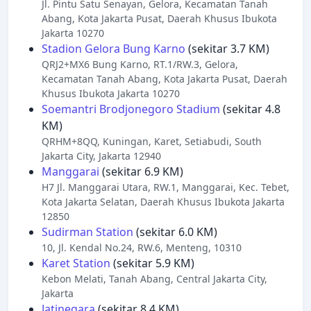
Jl. Pintu Satu Senayan, Gelora, Kecamatan Tanah
Abang, Kota Jakarta Pusat, Daerah Khusus Ibukota
Jakarta 10270
Stadion Gelora Bung Karno
(sekitar 3.7 KM)
QRJ2+MX6 Bung Karno, RT.1/RW.3, Gelora,
Kecamatan Tanah Abang, Kota Jakarta Pusat, Daerah
Khusus Ibukota Jakarta 10270
Soemantri Brodjonegoro Stadium
(sekitar 4.8
KM)
QRHM+8QQ, Kuningan, Karet, Setiabudi, South
Jakarta City, Jakarta 12940
Manggarai
(sekitar 6.9 KM)
H7 Jl. Manggarai Utara, RW.1, Manggarai, Kec. Tebet,
Kota Jakarta Selatan, Daerah Khusus Ibukota Jakarta
12850
Sudirman Station
(sekitar 6.0 KM)
10, Jl. Kendal No.24, RW.6, Menteng, 10310
Karet Station
(sekitar 5.9 KM)
Kebon Melati, Tanah Abang, Central Jakarta City,
Jakarta
Jatinegara
(sekitar 8.4 KM)