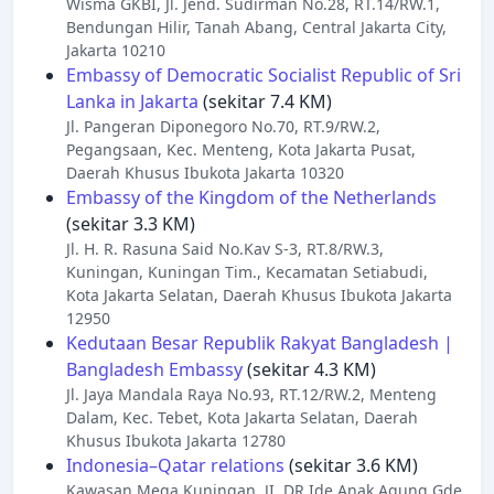
Wisma GKBI, Jl. Jend. Sudirman No.28, RT.14/RW.1,
Bendungan Hilir, Tanah Abang, Central Jakarta City,
Jakarta 10210
Embassy of Democratic Socialist Republic of Sri
Lanka in Jakarta
(sekitar 7.4 KM)
Jl. Pangeran Diponegoro No.70, RT.9/RW.2,
Pegangsaan, Kec. Menteng, Kota Jakarta Pusat,
Daerah Khusus Ibukota Jakarta 10320
Embassy of the Kingdom of the Netherlands
(sekitar 3.3 KM)
Jl. H. R. Rasuna Said No.Kav S-3, RT.8/RW.3,
Kuningan, Kuningan Tim., Kecamatan Setiabudi,
Kota Jakarta Selatan, Daerah Khusus Ibukota Jakarta
12950
Kedutaan Besar Republik Rakyat Bangladesh |
Bangladesh Embassy
(sekitar 4.3 KM)
Jl. Jaya Mandala Raya No.93, RT.12/RW.2, Menteng
Dalam, Kec. Tebet, Kota Jakarta Selatan, Daerah
Khusus Ibukota Jakarta 12780
Indonesia–Qatar relations
(sekitar 3.6 KM)
Kawasan Mega Kuningan, JI. DR Ide Anak Agung Gde