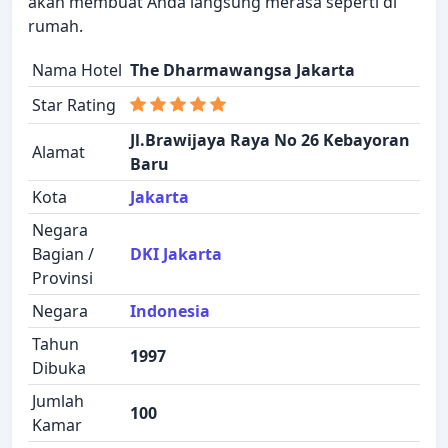
akan membuat Anda langsung merasa seperti di
rumah.
Nama Hotel
The Dharmawangsa Jakarta
Star Rating
Jl.Brawijaya Raya No 26 Kebayoran
Alamat
Baru
Kota
Jakarta
Negara
Bagian /
DKI Jakarta
Provinsi
Negara
Indonesia
Tahun
1997
Dibuka
Jumlah
100
Kamar