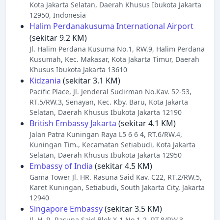
Kota Jakarta Selatan, Daerah Khusus Ibukota Jakarta
12950, Indonesia
Halim Perdanakusuma International Airport
(sekitar 9.2 KM)
Jl. Halim Perdana Kusuma No.1, RW.9, Halim Perdana
Kusumah, Kec. Makasar, Kota Jakarta Timur, Daerah
Khusus Ibukota Jakarta 13610
Kidzania
(sekitar 3.1 KM)
Pacific Place, Jl. Jenderal Sudirman No.Kav. 52-53,
RT.5/RW.3, Senayan, Kec. Kby. Baru, Kota Jakarta
Selatan, Daerah Khusus Ibukota Jakarta 12190
British Embassy Jakarta
(sekitar 4.1 KM)
Jalan Patra Kuningan Raya L5 6 6 4, RT.6/RW.4,
Kuningan Tim., Kecamatan Setiabudi, Kota Jakarta
Selatan, Daerah Khusus Ibukota Jakarta 12950
Embassy of India
(sekitar 4.5 KM)
Gama Tower Jl. HR. Rasuna Said Kav. C22, RT.2/RW.5,
Karet Kuningan, Setiabudi, South Jakarta City, Jakarta
12940
Singapore Embassy
(sekitar 3.5 KM)
Jl. H. R. Rasuna Said Blok X-1 No.1-2, RT.8/RW.3,