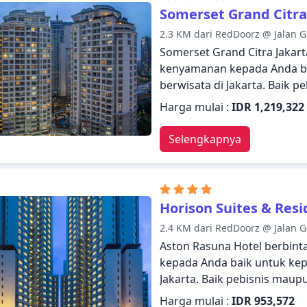
ramah, fasilitas yang istim
Somerset Grand Citra
tawarkan, merupakan tiga 
2.3 KM dari RedDoorz @ Jalan G
HARRIS Hotel Tebet.
Somerset Grand Citra Jakar
kenyamanan kepada Anda ba
berwisata di Jakarta. Baik 
dapat menikmati fasilitas d
Harga mulai :
IDR 1,219,322
WiFi gratis di semua kamar,
kebersihan harian dapat dit
Selengkapnya
dengan segala fasilitas ya
nyaman. Di beberapa kamar 
akses internet WiFi (gratis), 
berkeliling seharian dala
Horison Suites & Res
fasilitas rekreasi di hotel,
2.4 KM dari RedDoorz @ Jalan G
yoga, pusat kebugaran, sau
Aston Rasuna Hotel berbin
Grand Citra Jakarta mengg
kepada Anda baik untuk kep
suasana yang indah untuk m
Jakarta. Baik pebisnis mau
terlupakan.
fasilitas dan layanan hotel.
Harga mulai :
IDR 953,572