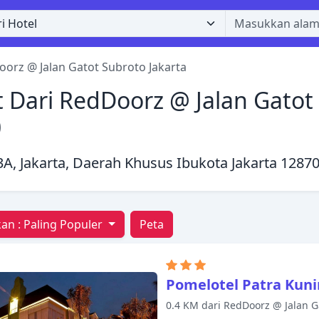
orz @ Jalan Gatot Subroto Jakarta
 Dari RedDoorz @ Jalan Gatot 
0
3A, Jakarta, Daerah Khusus Ibukota Jakarta 1287
an :
Paling Populer
Peta
Pomelotel Patra Kuni
0.4 KM dari RedDoorz @ Jalan G