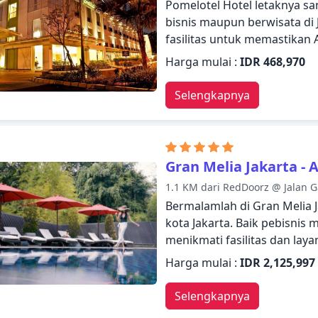
Pomelotel Hotel letaknya s
bisnis maupun berwisata di 
fasilitas untuk memastika
biasa. Layanan kamar 24 jam
Harga mulai :
IDR 468,970
24 jam, penyimpanan barang
kenikmatan para tamu. Televis
Selengkapnya
AC, layanan bangun pagi, me
kamar. Nikmati fasilitas rek
sebelum masuk ke kamar un
Pomelotel Hotel menggabu
Gran Melia Jakarta - 
suasana yang indah untuk m
1.1 KM dari RedDoorz @ Jalan G
terlupakan.
Bermalamlah di Gran Melia 
kota Jakarta. Baik pebisni
menikmati fasilitas dan laya
jam, WiFi gratis di semua ka
Harga mulai :
IDR 2,125,997
oleh/cinderamata, check-in/
oleh para tamu. Bersantail
Selengkapnya
beberapa kamar dilengkapi de