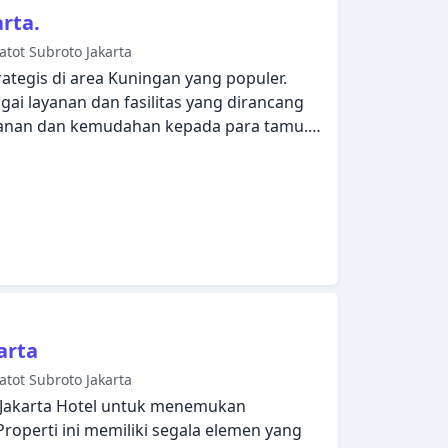
lam renang luar ruangan. Suasana yang
rta.
istimewa bisa Anda harapkan selama
atot Subroto Jakarta
ta.
rategis di area Kuningan yang populer.
ai layanan dan fasilitas yang dirancang
nan dan kemudahan kepada para tamu.
kan menyambut dan memandu Anda di
ngkapi dengan segala fasilitas yang Anda
dengan nyaman. Di beberapa kamar
, telepon di kamar mandi, kopi instan
ulihkan diri Anda setelah berkeliling
kamar Anda atau manfaatkan fasilitas
 hot tub, pusat kebugaran, sauna, kolam
Suasana yang ramah dan pelayanan yang
n selama menginap di Manhattan Hotel.
arta
atot Subroto Jakarta
 Jakarta Hotel untuk menemukan
 Properti ini memiliki segala elemen yang