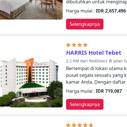
dibutuhkan untuk menginap
akan menyambut dan memand
Harga mulai :
IDR 2,657,496
Kamar dilengkapi dengan se
bermalam dengan nyaman. Di
Selengkapnya
datar, akses internet - WiFi,
asap rokok, AC. Akses ke ho
golf (sekitar 3 km), kolam r
meningkatkan kepuasan men
HARRIS Hotel Tebet
mengunjungi Jakarta, JW Ma
2.2 KM dari RedDoorz @ Jalan G
langsung merasa seperti di
Bertempat di lokasi utama k
pusat segala sesuatu yang k
kamar Anda. Dengan daftar f
merasakan pengalaman meng
Harga mulai :
IDR 719,087
siap melayani akan menyam
Tebet. Bersantailah di kam
Selengkapnya
dilengkapi dengan fasilitas s
keluarga terpisah, akses inter
Properti ini menawarkan berb