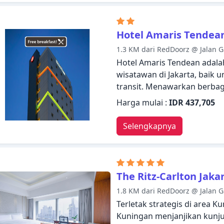
akses internet WiFi (gratis)
bangun pagi. Pulihkan diri A
kenyamanan kamar Anda atau
Hotel Amaris Tendea
pusat kebugaran, sauna, ko
1.3 KM dari RedDoorz @ Jalan G
alasan Anda mengunjungi Ja
Hotel Amaris Tendean adalah
Anda langsung merasa seper
wisatawan di Jakarta, baik 
transit. Menawarkan berbagai
menyediakan semua yang A
Harga mulai :
IDR 437,705
nyaman. WiFi gratis di semua
tempat umum, tempat parkir
Selengkapnya
berbagai fasilitas yang dit
dengan baik dengan adanya fas
sandal, akses internet - WiFi,
menawarkan berbagai piliha
The Ritz-Carlton Jak
pelayanan yang istimewa bi
1.8 KM dari RedDoorz @ Jalan G
Hotel Amaris Tendean.
Terletak strategis di area K
Kuningan menjanjikan kunj