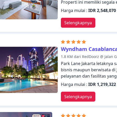
Properti ini memiliki sega
dengan nyaman. Layanan kam
Harga mulai :
IDR 2,548,070
akses mudah untuk kursi rod
pribadi ada dalam daftar ha
Selengkapnya
Dirancang untuk memberik
televisi layar datar, kolam pr
mandi whirlpool, kamar be
kenyamanan istirahat mala
Wyndham Casablanca
pengalaman menginap para t
1.8 KM dari RedDoorz @ Jalan G
rekreasi seperti papan panah
Park Lane Jakarta letaknya
kebugaran, sauna. Suasana
bisnis maupun berwisata di 
bisa Anda harapkan selama m
pelayanan dan fasilitas ya
Mega Kuningan.
semua wisatawan. Staf yan
Harga mulai :
IDR 1,219,322
memandu Anda di Park Lane
kenyamanan, beberapa kamar 
Selengkapnya
mandi tambahan, lantai karpe
memastikan kenyamanan isti
setelah seharian beraktivita