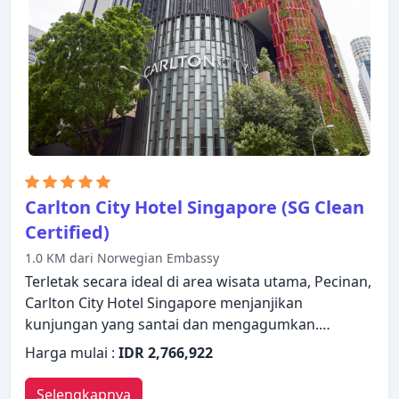
rekreasinya yang meliputi pusat kebugaran, kolam
renang luar ruangan. Apa pun alasan Anda
mengunjungi Singapura, Furama City Centre Hotel
akan membuat Anda langsung merasa seperti di
rumah.
Carlton City Hotel Singapore (SG Clean
Certified)
1.0 KM dari Norwegian Embassy
Terletak secara ideal di area wisata utama, Pecinan,
Carlton City Hotel Singapore menjanjikan
kunjungan yang santai dan mengagumkan.
Properti ini memiliki berbagai fasilitas yang
Harga mulai :
IDR 2,766,922
membuat pengalaman menginap Anda
menyenangkan. Layanan kamar 24 jam, WiFi gratis
Selengkapnya