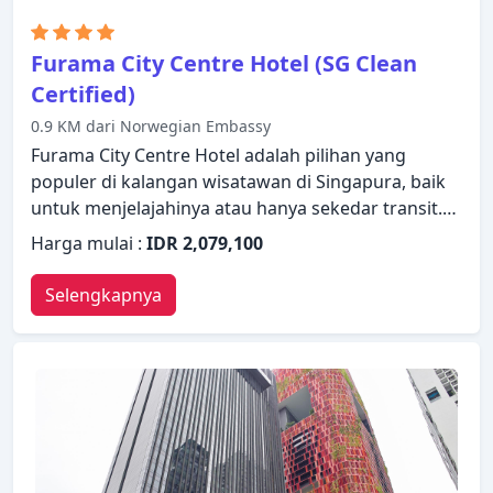
membuat kunjungan Anda di Singapura tidak
terlupakan.
Furama City Centre Hotel (SG Clean
Certified)
0.9 KM dari Norwegian Embassy
Furama City Centre Hotel adalah pilihan yang
populer di kalangan wisatawan di Singapura, baik
untuk menjelajahinya atau hanya sekedar transit.
Baik pebisnis maupun wisatawan, keduanya dapat
Harga mulai :
IDR 2,079,100
menikmati fasilitas dan layanan dari properti ini.
Layanan kamar 24 jam, WiFi gratis di semua kamar,
Selengkapnya
satpam 24 jam, layanan kebersihan harian,
resepsionis 24 jam dapat ditemukan di properti ini.
Dirancang untuk memberikan kenyamanan,
beberapa kamar memiliki televisi layar datar, rak
pakaian, cermin, sandal, handuk untuk memastikan
kenyamanan istirahat malam Anda. Suasana
tenang di properti ini meluas hingga fasilitas