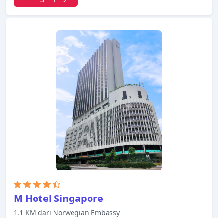
di semua kamar, layanan kebersihan harian,
layanan taksi, resepsionis 24 jam hanyalah
beberapa dari berbagai fasilitas yang ditawarkan.
Televisi layar datar, kopi instan gratis, teh gratis,
cermin, sandal dapat ditemukan di beberapa
kamar. Suasana tenang di hotel ini meluas hingga
fasilitas rekreasinya yang meliputi pusat
kebugaran, kolam renang luar ruangan. Dengan
layanan handal dan staf profesional, Carlton City
Hotel Singapore memenuhi kebutuhan Anda.
M Hotel Singapore
1.1 KM dari Norwegian Embassy