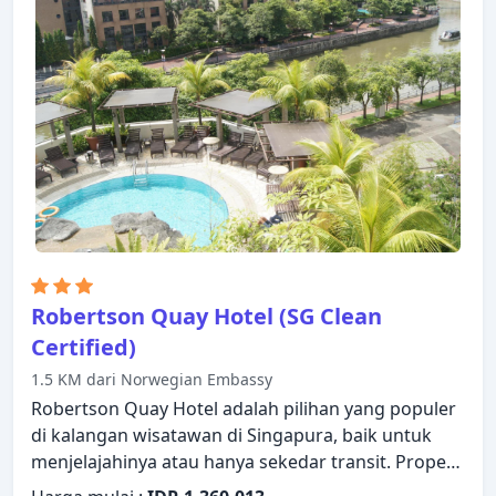
gratis, linen. Beristirahatlah setelah seharian
beraktivitas dan nikmatilah pusat kebugaran,
sauna, kolam renang luar ruangan, spa, pijat.
Temukan semua yang Singapura tawarkan dengan
membuat Swissotel The Stamford Hotel sebagai
tempat persinggahan Anda.
Robertson Quay Hotel (SG Clean
Certified)
1.5 KM dari Norwegian Embassy
Robertson Quay Hotel adalah pilihan yang populer
di kalangan wisatawan di Singapura, baik untuk
menjelajahinya atau hanya sekedar transit. Properti
ini memiliki berbagai fasilitas yang membuat