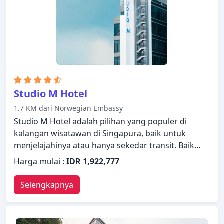
luar ruangan, spa, pijat. Staf yang ramah, fasilitas
yang istimewa dan dekat dengan semua yang
Singapura tawarkan, merupakan tiga alasan utama
Anda untuk menginap di Carlton Hotel Singapore.
Studio M Hotel
1.7 KM dari Norwegian Embassy
Studio M Hotel adalah pilihan yang populer di
kalangan wisatawan di Singapura, baik untuk
menjelajahinya atau hanya sekedar transit. Baik
pebisnis maupun wisatawan, keduanya dapat
Harga mulai :
IDR 1,922,777
menikmati fasilitas dan layanan hotel. Layanan
kamar 24 jam, WiFi gratis di semua kamar, layanan
Selengkapnya
kebersihan harian, resepsionis 24 jam, check-
in/check-out cepat ada dalam daftar hal-hal yang
para tamu dapat nikmati. Beberapa kamar