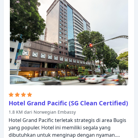
dirancang dengan baik dengan adanya fasilitas
televisi layar datar, ruang keluarga terpisah, akses
internet WiFi (gratis), kamar bebas asap rokok, AC.
Beristirahatlah setelah seharian beraktivitas dan
nikmati pusat kebugaran, kolam renang luar
ruangan. Kemudahan dan kenyamanan membuat
Studio M Hotel pilihan yang sempurna sebagai
tempat menginap Anda di Singapura.
Hotel Grand Pacific (SG Clean Certified)
1.8 KM dari Norwegian Embassy
Hotel Grand Pacific terletak strategis di area Bugis
yang populer. Hotel ini memiliki segala yang
dibutuhkan untuk menginap dengan nyaman.