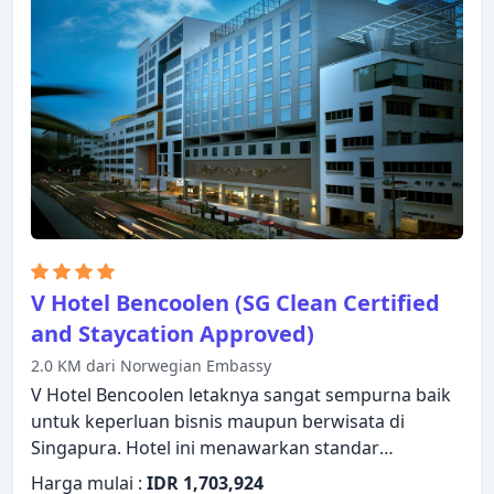
fasilitas yang berguna. Hotel ini menawarkan
berbagai pilihan rekreasi. Staf yang ramah, fasilitas
yang istimewa dan dekat dengan semua yang
Singapura tawarkan, merupakan tiga alasan utama
Anda untuk menginap di Strand Hotel.
V Hotel Bencoolen (SG Clean Certified
and Staycation Approved)
2.0 KM dari Norwegian Embassy
V Hotel Bencoolen letaknya sangat sempurna baik
untuk keperluan bisnis maupun berwisata di
Singapura. Hotel ini menawarkan standar
pelayanan dan fasilitas yang tinggi untuk
Harga mulai :
IDR 1,703,924