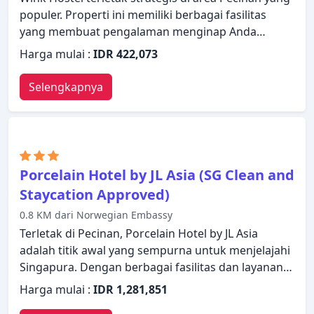
populer. Properti ini memiliki berbagai fasilitas
yang membuat pengalaman menginap Anda
menyenangkan. Fasilitas-fasilitas seperti WiFi gratis
Harga mulai :
IDR 422,073
di semua kamar, resepsionis 24 jam, penyimpanan
barang, Wi-fi di tempat umum, kamar untuk
Selengkapnya
keluarga tersedia untuk Anda nikmati. Kamar
dirancang untuk memberikan tingkat kenyamanan
optimal dengan dekorasi dan fasilitas yang nyaman
seperti loker, akses internet WiFi (gratis), kamar
bebas asap rokok, AC, kamar mandi bersama. Hotel
Porcelain Hotel by JL Asia (SG Clean and
ini menawarkan berbagai pilihan rekreasi.
Staycation Approved)
Temukan semua yang Singapura tawarkan dengan
0.8 KM dari Norwegian Embassy
membuat Wink Hostel sebagai tempat
persinggahan Anda.
Terletak di Pecinan, Porcelain Hotel by JL Asia
adalah titik awal yang sempurna untuk menjelajahi
Singapura. Dengan berbagai fasilitas dan layanan,
properti ini menyediakan semua yang Anda
Harga mulai :
IDR 1,281,851
butuhkan untuk bermalam dengan nyaman. Semua