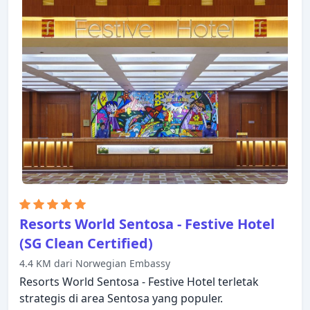
dengan televisi layar datar, rak pakaian, kopi instan
gratis, teh gratis, linen. Nikmatilah pusat
kebugaran, kolam renang luar ruangan, sebelum
masuk ke kamar untuk beristirahat dengan
nyaman. Suasana yang ramah dan pelayanan yang
istimewa bisa Anda harapkan selama menginap di
Bay Hotel Singapore.
Resorts World Sentosa - Festive Hotel
(SG Clean Certified)
4.4 KM dari Norwegian Embassy
Resorts World Sentosa - Festive Hotel terletak
strategis di area Sentosa yang populer.