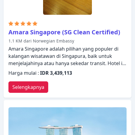
Amara Singapore (SG Clean Certified)
1.1 KM dari Norwegian Embassy
Amara Singapore adalah pilihan yang populer di
kalangan wisatawan di Singapura, baik untuk
menjelajahinya atau hanya sekedar transit. Hotel ini
menawarkan berbagai layanan dan fasilitas yang
Harga mulai :
IDR 3,439,113
dirancang untuk memberikan kenyamanan dan
kemudahan kepada para tamu. Semua fasilitas
Selengkapnya
yang diperlukan, termasuk WiFi gratis di semua
kamar, satpam 24 jam, layanan kebersihan harian,
binatu (laundromat), fotokopi telah tersedia. Kamar
dirancang untuk memberikan tingkat kenyamanan
optimal dengan dekorasi dan fasilitas yang nyaman
seperti teh gratis, ruang penyimpanan pakaian,