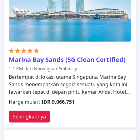
handuk, timbangan, sandal. Suasana tenang di
hotel ini meluas hingga fasilitas rekreasinya yang
meliputi pusat kebugaran, kolam renang luar
ruangan. Dengan layanan handal dan staf
profesional, Amara Singapore memenuhi
kebutuhan Anda.
Marina Bay Sands (SG Clean Certified)
1.1 KM dari Norwegian Embassy
Bertempat di lokasi utama Singapura, Marina Bay
Sands menempatkan segala sesuatu yang kota ini
tawarkan tepat di depan pintu kamar Anda. Hotel
ini menawarkan standar pelayanan dan fasilitas
Harga mulai :
IDR 9,066,751
yang tinggi untuk memenuhi setiap kebutuhan
semua wisatawan. Fasilitas-fasilitas seperti layanan
Selengkapnya
kamar 24 jam, WiFi gratis di semua kamar, layanan
kebersihan harian, kasino, resepsionis 24 jam
tersedia untuk Anda nikmati. Dirancang untuk