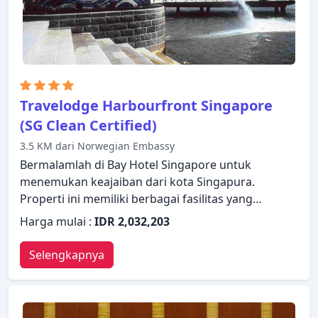
Anda mengunjungi Singapura, Grand Copthorne
Waterfront Hotel akan membuat Anda langsung
merasa seperti di rumah.
Travelodge Harbourfront Singapore
(SG Clean Certified)
3.5 KM dari Norwegian Embassy
Bermalamlah di Bay Hotel Singapore untuk
menemukan keajaiban dari kota Singapura.
Properti ini memiliki berbagai fasilitas yang
membuat pengalaman menginap Anda
Harga mulai :
IDR 2,032,203
menyenangkan. Manfaatkan layanan kamar 24 jam,
WiFi gratis di semua kamar, satpam 24 jam, layanan
Selengkapnya
kebersihan harian, akses mudah untuk kursi roda
yang ada di properti ini. Semua kamar dirancang
dan didekorasi untuk membuat tamu merasa
seperti di rumah dan beberapa kamar dilengkapi