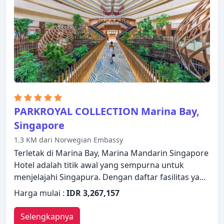
beberapa pilihan kamar. Nikmatilah pusat
kebugaran, kolam renang luar ruangan, sebelum
masuk ke kamar untuk beristirahat dengan
nyaman. Dorsett Singapore adalah pilihan yang
sangat baik untuk menjelajahi Singapura atau
untuk sekadar bersantai dan menyegarkan diri.
PARKROYAL COLLECTION Marina Bay,
Singapore
1.3 KM dari Norwegian Embassy
Terletak di Marina Bay, Marina Mandarin Singapore
Hotel adalah titik awal yang sempurna untuk
menjelajahi Singapura. Dengan daftar fasilitas yang
lengkap, tamu akan merasakan pengalaman
Harga mulai :
IDR 3,267,157
menginap di properti yang nyaman. Layanan kamar
24 jam, WiFi gratis di semua kamar, resepsionis 24
Selengkapnya