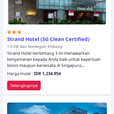
Strand Hotel (SG Clean Certified)
1.9 KM dari Norwegian Embassy
Strand Hotel berbintang 3 ini menawarkan
kenyamanan kepada Anda baik untuk keperluan
bisnis maupun berwisata di Singapura.
Menawarkan berbagai fasilitas dan layanan, hotel
Harga mulai :
IDR 1,234,954
menyediakan semua yang Anda butuhkan untuk
bermalam dengan nyaman. WiFi gratis di semua
Selengkapnya
kamar, resepsionis 24 jam, penyimpanan barang,
Wi-fi di tempat umum, tempat parkir mobil ada
untuk kenikmatan para tamu. Setiap kamar
didesain dengan elegan dan dilengkapi dengan