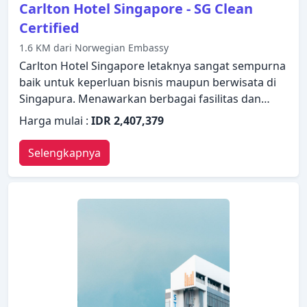
Carlton Hotel Singapore - SG Clean
Certified
1.6 KM dari Norwegian Embassy
Carlton Hotel Singapore letaknya sangat sempurna
baik untuk keperluan bisnis maupun berwisata di
Singapura. Menawarkan berbagai fasilitas dan
layanan, hotel menyediakan semua yang Anda
Harga mulai :
IDR 2,407,379
butuhkan untuk bermalam dengan nyaman. WiFi
gratis di semua kamar, satpam 24 jam, layanan
Selengkapnya
kebersihan harian, layanan taksi, resepsionis 24
jam hanyalah beberapa dari berbagai fasilitas yang
ditawarkan. Kamar dilengkapi dengan segala
fasilitas yang Anda butuhkan untuk bermalam
dengan nyaman. Di beberapa kamar terdapat
televisi layar datar, akses internet WiFi (gratis),
kamar bebas asap rokok, AC, layanan bangun pagi.
Beristirahatlah setelah seharian beraktivitas dan
nikmati pusat kebugaran, sauna, kolam renang