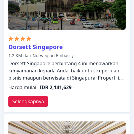
yang sangat baik untuk menjelajahi Singapura atau
untuk sekadar bersantai dan menyegarkan diri.
Dorsett Singapore
1.2 KM dari Norwegian Embassy
Dorsett Singapore berbintang 4 ini menawarkan
kenyamanan kepada Anda, baik untuk keperluan
bisnis maupun berwisata di Singapura. Properti ini
memiliki berbagai fasilitas yang membuat
Harga mulai :
IDR 2,141,629
pengalaman menginap Anda menyenangkan.
Semua fasilitas yang diperlukan, termasuk layanan
Selengkapnya
kamar 24 jam, WiFi gratis di semua kamar, satpam
24 jam, layanan kebersihan harian, layanan taksi,
telah tersedia. Televisi layar datar, kopi instan
gratis, teh gratis, cermin, sofa dapat ditemukan di