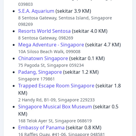
039803
S.E.A. Aquarium
(sekitar 3.9 KM)
8 Sentosa Gateway, Sentosa Island, Singapore
098269
Resorts World Sentosa
(sekitar 4.0 KM)
8 Sentosa Gateway, 098269
Mega Adventure - Singapore
(sekitar 4.7 KM)
10A Siloso Beach Walk, 099008
Chinatown Singapore
(sekitar 0.1 KM)
75 Pagoda St, Singapore 059234
Padang, Singapore
(sekitar 1.2 KM)
Singapore 179861
Trapped Escape Room Singapore
(sekitar 1.8
KM)
2 Handy Rd, B1-09, Singapore 229233
Singapore Musical Box Museum
(sekitar 0.5
KM)
168 Telok Ayer St, Singapore 068619
Embassy of Panama
(sekitar 0.8 KM)
16 Raffles Quay, #41-06, Singapore 048581