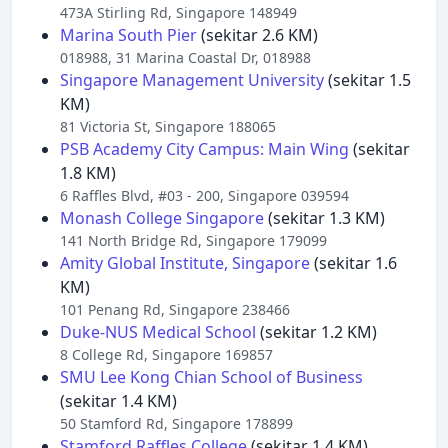
473A Stirling Rd, Singapore 148949
Marina South Pier
(sekitar 2.6 KM)
018988, 31 Marina Coastal Dr, 018988
Singapore Management University
(sekitar 1.5
KM)
81 Victoria St, Singapore 188065
PSB Academy City Campus: Main Wing
(sekitar
1.8 KM)
6 Raffles Blvd, #03 - 200, Singapore 039594
Monash College Singapore
(sekitar 1.3 KM)
141 North Bridge Rd, Singapore 179099
Amity Global Institute, Singapore
(sekitar 1.6
KM)
101 Penang Rd, Singapore 238466
Duke-NUS Medical School
(sekitar 1.2 KM)
8 College Rd, Singapore 169857
SMU Lee Kong Chian School of Business
(sekitar 1.4 KM)
50 Stamford Rd, Singapore 178899
Stamford Raffles College
(sekitar 1.4 KM)