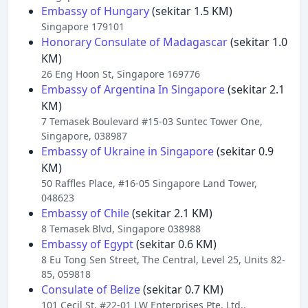
Embassy of Hungary
(sekitar 1.5 KM)
Singapore 179101
Honorary Consulate of Madagascar
(sekitar 1.0
KM)
26 Eng Hoon St, Singapore 169776
Embassy of Argentina In Singapore
(sekitar 2.1
KM)
7 Temasek Boulevard #15-03 Suntec Tower One,
Singapore, 038987
Embassy of Ukraine in Singapore
(sekitar 0.9
KM)
50 Raffles Place, #16-05 Singapore Land Tower,
048623
Embassy of Chile
(sekitar 2.1 KM)
8 Temasek Blvd, Singapore 038988
Embassy of Egypt
(sekitar 0.6 KM)
8 Eu Tong Sen Street, The Central, Level 25, Units 82-
85, 059818
Consulate of Belize
(sekitar 0.7 KM)
101 Cecil St, #22-01 LW Enterprises Pte. Ltd.,