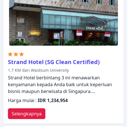
Temukan semua yang Singapura tawarkan dengan
membuat Swissotel The Stamford Hotel sebagai
tempat persinggahan Anda.
Strand Hotel (SG Clean Certified)
1.7 KM dari Waidsum University
Strand Hotel berbintang 3 ini menawarkan
kenyamanan kepada Anda baik untuk keperluan
bisnis maupun berwisata di Singapura.
Menawarkan berbagai fasilitas dan layanan, hotel
Harga mulai :
IDR 1,234,954
menyediakan semua yang Anda butuhkan untuk
bermalam dengan nyaman. WiFi gratis di semua
Selengkapnya
kamar, resepsionis 24 jam, penyimpanan barang,
Wi-fi di tempat umum, tempat parkir mobil ada