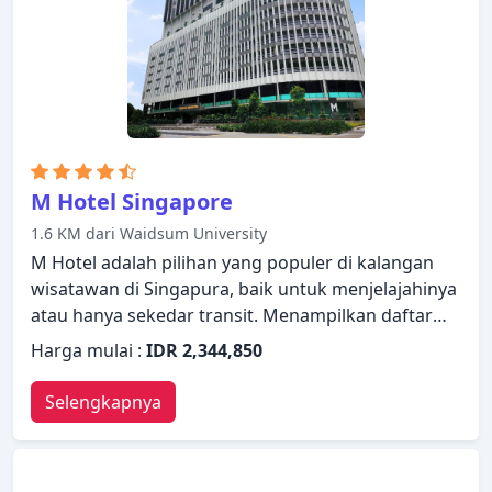
ruangan. Dengan layanan handal dan staf
profesional, Amara Singapore memenuhi
kebutuhan Anda.
M Hotel Singapore
1.6 KM dari Waidsum University
M Hotel adalah pilihan yang populer di kalangan
wisatawan di Singapura, baik untuk menjelajahinya
atau hanya sekedar transit. Menampilkan daftar
fasilitas yang lengkap, tamu akan merasakan
Harga mulai :
IDR 2,344,850
bahwa mereka menginap di properti yang nyaman.
Semua fasilitas yang diperlukan, termasuk layanan
Selengkapnya
kamar 24 jam, WiFi gratis di semua kamar, satpam
24 jam, layanan kebersihan harian, persewaan wi-fi
portabel telah tersedia. Kamar dilengkapi dengan