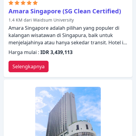
Amara Singapore (SG Clean Certified)
1.4 KM dari Waidsum University
Amara Singapore adalah pilihan yang populer di
kalangan wisatawan di Singapura, baik untuk
menjelajahinya atau hanya sekedar transit. Hotel ini
menawarkan berbagai layanan dan fasilitas yang
Harga mulai :
IDR 3,439,113
dirancang untuk memberikan kenyamanan dan
kemudahan kepada para tamu. Semua fasilitas
Selengkapnya
yang diperlukan, termasuk WiFi gratis di semua
kamar, satpam 24 jam, layanan kebersihan harian,
binatu (laundromat), fotokopi telah tersedia. Kamar
dirancang untuk memberikan tingkat kenyamanan
optimal dengan dekorasi dan fasilitas yang nyaman
seperti teh gratis, ruang penyimpanan pakaian,
handuk, timbangan, sandal. Suasana tenang di
hotel ini meluas hingga fasilitas rekreasinya yang
meliputi pusat kebugaran, kolam renang luar