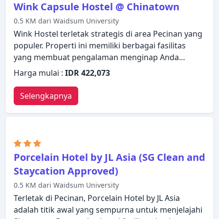
Wink Capsule Hostel @ Chinatown
0.5 KM dari Waidsum University
Wink Hostel terletak strategis di area Pecinan yang
populer. Properti ini memiliki berbagai fasilitas
yang membuat pengalaman menginap Anda
menyenangkan. Fasilitas-fasilitas seperti WiFi gratis
Harga mulai :
IDR 422,073
di semua kamar, resepsionis 24 jam, penyimpanan
barang, Wi-fi di tempat umum, kamar untuk
Selengkapnya
keluarga tersedia untuk Anda nikmati. Kamar
dirancang untuk memberikan tingkat kenyamanan
optimal dengan dekorasi dan fasilitas yang nyaman
seperti loker, akses internet WiFi (gratis), kamar
bebas asap rokok, AC, kamar mandi bersama. Hotel
Porcelain Hotel by JL Asia (SG Clean and
ini menawarkan berbagai pilihan rekreasi.
Staycation Approved)
Temukan semua yang Singapura tawarkan dengan
0.5 KM dari Waidsum University
membuat Wink Hostel sebagai tempat
persinggahan Anda.
Terletak di Pecinan, Porcelain Hotel by JL Asia
adalah titik awal yang sempurna untuk menjelajahi