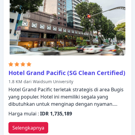
Hotel Bencoolen menggabungkan keramahan yang
hangat dengan suasana yang indah untuk
membuat kunjungan Anda di Singapura tak
terlupakan.
Hotel Grand Pacific (SG Clean Certified)
1.8 KM dari Waidsum University
Hotel Grand Pacific terletak strategis di area Bugis
yang populer. Hotel ini memiliki segala yang
dibutuhkan untuk menginap dengan nyaman.
Layanan kamar 24 jam, WiFi gratis di semua kamar,
Harga mulai :
IDR 1,735,189
satpam 24 jam, layanan kebersihan harian, layanan
taksi dapat ditemukan di hotel ini. Sandal, televisi
Selengkapnya
layar datar, akses internet WiFi (gratis), kamar