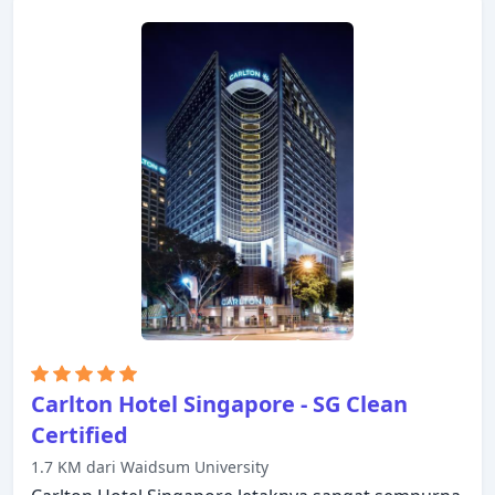
untuk kenikmatan para tamu. Setiap kamar
didesain dengan elegan dan dilengkapi dengan
fasilitas yang berguna. Hotel ini menawarkan
berbagai pilihan rekreasi. Staf yang ramah, fasilitas
yang istimewa dan dekat dengan semua yang
Singapura tawarkan, merupakan tiga alasan utama
Anda untuk menginap di Strand Hotel.
Carlton Hotel Singapore - SG Clean
Certified
1.7 KM dari Waidsum University