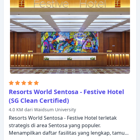
gratis, teh gratis, linen. Nikmatilah pusat
kebugaran, kolam renang luar ruangan, sebelum
masuk ke kamar untuk beristirahat dengan
nyaman. Suasana yang ramah dan pelayanan yang
istimewa bisa Anda harapkan selama menginap di
Bay Hotel Singapore.
Resorts World Sentosa - Festive Hotel
(SG Clean Certified)
4.0 KM dari Waidsum University
Resorts World Sentosa - Festive Hotel terletak
strategis di area Sentosa yang populer.
Menampilkan daftar fasilitas yang lengkap, tamu