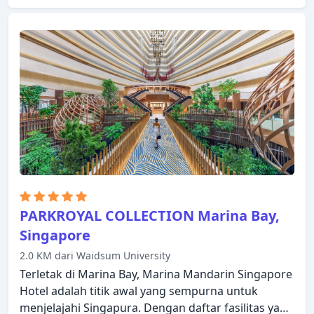
bebas asap rokok, AC dapat ditemukan di beberapa
kamar. Hotel ini menawarkan berbagai pilihan
rekreasi. Hotel Grand Pacific adalah pilihan yang
sangat baik untuk menjelajahi Singapura atau
untuk sekadar bersantai dan menyegarkan diri.
PARKROYAL COLLECTION Marina Bay,
Singapore
2.0 KM dari Waidsum University
Terletak di Marina Bay, Marina Mandarin Singapore
Hotel adalah titik awal yang sempurna untuk
menjelajahi Singapura. Dengan daftar fasilitas yang