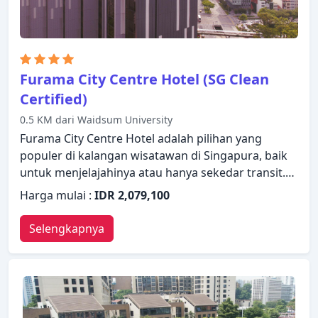
Furama City Centre Hotel (SG Clean
Certified)
0.5 KM dari Waidsum University
Furama City Centre Hotel adalah pilihan yang
populer di kalangan wisatawan di Singapura, baik
untuk menjelajahinya atau hanya sekedar transit.
Baik pebisnis maupun wisatawan, keduanya dapat
Harga mulai :
IDR 2,079,100
menikmati fasilitas dan layanan dari properti ini.
Layanan kamar 24 jam, WiFi gratis di semua kamar,
Selengkapnya
satpam 24 jam, layanan kebersihan harian,
resepsionis 24 jam dapat ditemukan di properti ini.
Dirancang untuk memberikan kenyamanan,
beberapa kamar memiliki televisi layar datar, rak
pakaian, cermin, sandal, handuk untuk memastikan