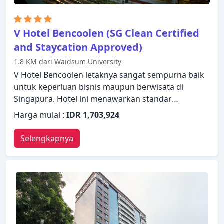
V Hotel Bencoolen (SG Clean Certified
and Staycation Approved)
1.8 KM dari Waidsum University
V Hotel Bencoolen letaknya sangat sempurna baik
untuk keperluan bisnis maupun berwisata di
Singapura. Hotel ini menawarkan standar
pelayanan dan fasilitas yang tinggi untuk
Harga mulai :
IDR 1,703,924
memenuhi setiap kebutuhan semua wisatawan.
Layanan kamar 24 jam, WiFi gratis di semua kamar,
Selengkapnya
satpam 24 jam, toko serbaguna, layanan
kebersihan harian ada untuk kenikmatan para
tamu. Beberapa kamar dirancang dengan baik
dengan adanya fasilitas ruang penyimpanan
pakaian, teh gratis, handuk, sandal, kopi instan
gratis. Beristirahatlah setelah seharian beraktivitas
dan nikmati kolam renang luar ruangan, taman. V