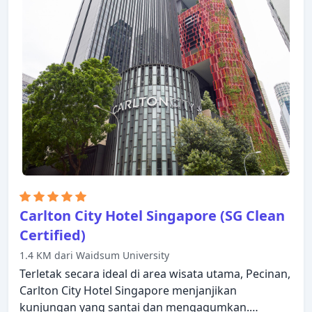
dilengkapi dengan televisi layar datar, rak pakaian,
kopi instan gratis, teh gratis, linen. Hibur diri Anda
dengan fasilitas rekreasi di properti, termasuk
pusat kebugaran, sauna, kolam renang luar
ruangan. Peninsula Excelsior Hotel adalah pilihan
yang sangat baik untuk menjelajahi Singapura atau
untuk sekadar bersantai dan menyegarkan diri.
Carlton City Hotel Singapore (SG Clean
Certified)
1.4 KM dari Waidsum University
Terletak secara ideal di area wisata utama, Pecinan,
Carlton City Hotel Singapore menjanjikan
kunjungan yang santai dan mengagumkan.