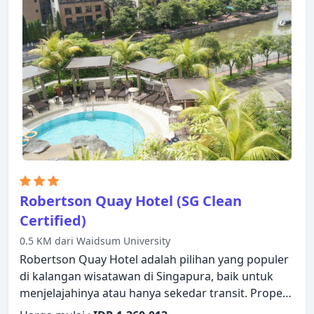
kenyamanan istirahat malam Anda. Suasana
tenang di properti ini meluas hingga fasilitas
rekreasinya yang meliputi pusat kebugaran, kolam
renang luar ruangan. Apa pun alasan Anda
mengunjungi Singapura, Furama City Centre Hotel
akan membuat Anda langsung merasa seperti di
rumah.
Robertson Quay Hotel (SG Clean
Certified)
0.5 KM dari Waidsum University
Robertson Quay Hotel adalah pilihan yang populer
di kalangan wisatawan di Singapura, baik untuk
menjelajahinya atau hanya sekedar transit. Properti
ini memiliki berbagai fasilitas yang membuat