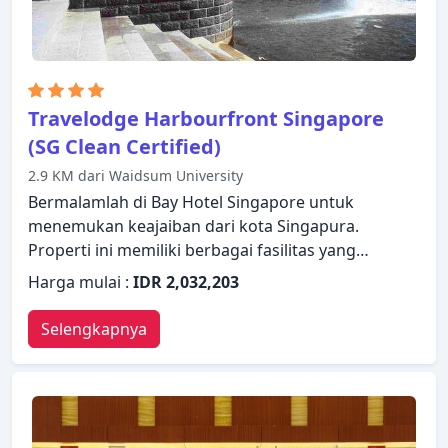
tawarkan, merupakan tiga alasan utama Anda
untuk menginap di Marina Bay Sands.
Travelodge Harbourfront Singapore
(SG Clean Certified)
2.9 KM dari Waidsum University
Bermalamlah di Bay Hotel Singapore untuk
menemukan keajaiban dari kota Singapura.
Properti ini memiliki berbagai fasilitas yang
membuat pengalaman menginap Anda
Harga mulai :
IDR 2,032,203
menyenangkan. Manfaatkan layanan kamar 24 jam,
WiFi gratis di semua kamar, satpam 24 jam, layanan
Selengkapnya
kebersihan harian, akses mudah untuk kursi roda
yang ada di properti ini. Semua kamar dirancang
dan didekorasi untuk membuat tamu merasa
seperti di rumah dan beberapa kamar dilengkapi
dengan televisi layar datar, rak pakaian, kopi instan