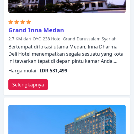
Grand Inna Medan
2.7 KM dari OYO 238 Hotel Grand Darussalam Syariah
Bertempat di lokasi utama Medan, Inna Dharma
Deli Hotel menempatkan segala sesuatu yang kota
ini tawarkan tepat di depan pintu kamar Anda.
Hotel ini menawarkan berbagai layanan dan
Harga mulai :
IDR 531,499
fasilitas yang dirancang untuk memberikan
kenyamanan dan kemudahan kepada para tamu.
Selengkapnya
Layanan kamar 24 jam, resepsionis 24 jam, fasilitas
untuk tamu dengan kebutuhan khusus, Wi-fi di
tempat umum, parkir valet ada untuk kenikmatan
para tamu. Dirancang untuk memberikan
kenyamanan, beberapa kamar memiliki televisi
layar datar, minuman selamat datang gratis,
cermin, ruang keluarga terpisah, akses internet -