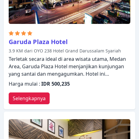
adalah pilihan yang sangat baik untuk menjelajahi
Medan atau untuk sekadar bersantai dan
menyegarkan diri.
Garuda Plaza Hotel
3.9 KM dari OYO 238 Hotel Grand Darussalam Syariah
Terletak secara ideal di area wisata utama, Medan
Area, Garuda Plaza Hotel menjanjikan kunjungan
yang santai dan mengagumkan. Hotel ini
menawarkan berbagai fasilitas untuk memastikan
Harga mulai :
IDR 500,235
Anda mendapatkan pengalaman yang luar biasa.
Staf yang siap melayani akan menyambut dan
Selengkapnya
memandu Anda di Garuda Plaza Hotel. Akses
internet - WiFi, akses internet WiFi (gratis), kamar
bebas asap rokok, AC, layanan bangun pagi dapat
ditemukan di beberapa kamar. Beristirahatlah
setelah seharian beraktivitas dan nikmati pusat