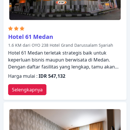
menyegarkan diri.
Hotel 61 Medan
1.6 KM dari OYO 238 Hotel Grand Darussalam Syariah
Hotel 61 Medan terletak strategis baik untuk
keperluan bisnis maupun berwisata di Medan.
Dengan daftar fasilitas yang lengkap, tamu akan
merasakan pengalaman menginap di properti yang
Harga mulai :
IDR 547,132
nyaman. Manfaatkan layanan kamar 24 jam, WiFi
gratis di semua kamar, Wi-fi di tempat umum,
Selengkapnya
parkir valet, tempat parkir mobil yang ada di
properti ini. Bersantailah di kamar Anda yang
nyaman dan beberapa kamar dilengkapi dengan
fasilitas seperti AC, brankas dalam kamar, shower,
fasilitas menyetrika. Nikmatilah ruang bermain,
sebelum masuk ke kamar untuk beristirahat