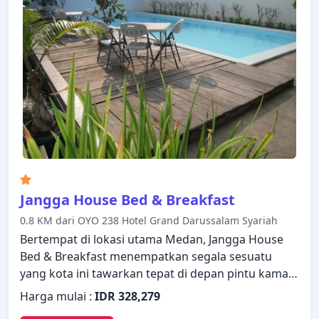
Jangga House Bed & Breakfast
0.8 KM dari OYO 238 Hotel Grand Darussalam Syariah
Bertempat di lokasi utama Medan, Jangga House
Bed & Breakfast menempatkan segala sesuatu
yang kota ini tawarkan tepat di depan pintu kamar
Anda. Hotel ini menawarkan standar pelayanan dan
Harga mulai :
IDR 328,279
fasilitas yang tinggi untuk memenuhi setiap