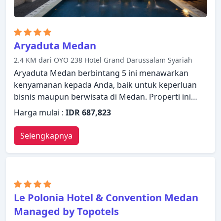
Aryaduta Medan
2.4 KM dari OYO 238 Hotel Grand Darussalam Syariah
Aryaduta Medan berbintang 5 ini menawarkan
kenyamanan kepada Anda, baik untuk keperluan
bisnis maupun berwisata di Medan. Properti ini
memiliki berbagai fasilitas yang membuat
Harga mulai :
IDR 687,823
pengalaman menginap Anda menyenangkan.
Layanan kamar 24 jam, WiFi gratis di semua kamar,
Selengkapnya
satpam 24 jam, akses mudah untuk kursi roda,
layanan taksi ada dalam daftar hal-hal yang dapat
dinikmati oleh para tamu. Kamar dilengkapi
dengan segala fasilitas yang Anda butuhkan untuk
bermalam dengan nyaman. Di beberapa kamar
Le Polonia Hotel & Convention Medan
terdapat televisi layar datar, telepon di kamar
Managed by Topotels
mandi, cermin, sandal, sofa. Akses ke pusat