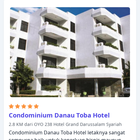
untuk Anda nikmati. Televisi layar datar, akses
internet - WiFi, akses internet WiFi (gratis), kamar
bebas asap rokok, AC dapat ditemukan di beberapa
kamar. Akses ke hot tub, pusat kebugaran, sauna,
lapangan golf (sekitar 3 km), kolam renang luar
ruangan di hotel akan meningkatkan kepuasan
menginap Anda. JW Marriott Medan
menggabungkan keramahan yang hangat dengan
suasana yang indah untuk membuat kunjungan
Anda di Medan tak terlupakan.
Condominium Danau Toba Hotel
2.8 KM dari OYO 238 Hotel Grand Darussalam Syariah
Condominium Danau Toba Hotel letaknya sangat
sempurna baik untuk keperluan bisnis maupun