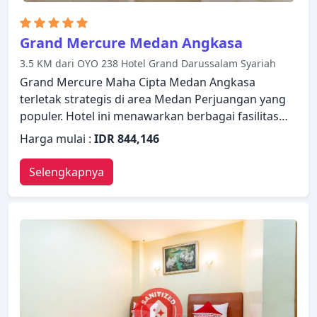
Grand Mercure Medan Angkasa
3.5 KM dari OYO 238 Hotel Grand Darussalam Syariah
Grand Mercure Maha Cipta Medan Angkasa
terletak strategis di area Medan Perjuangan yang
populer. Hotel ini menawarkan berbagai fasilitas
untuk memastikan Anda mendapatkan
Harga mulai :
IDR 844,146
pengalaman yang luar biasa. Fasilitas-fasilitas
seperti layanan kamar 24 jam, WiFi gratis di semua
Selengkapnya
kamar, satpam 24 jam, layanan kebersihan harian,
layanan taksi tersedia untuk Anda nikmati.
Dirancang untuk memberikan kenyamanan,
beberapa kamar memiliki televisi layar datar,
telepon di kamar mandi, lantai karpet, kopi instan
gratis, teh gratis untuk memastikan kenyamanan
istirahat malam Anda. Untuk meningkatkan
kualitas pengalaman menginap para tamu, hotel ini