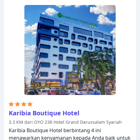
dari berbagai fasilitas yang ditawarkan. Dirancang
untuk memberikan kenyamanan, beberapa kamar
memiliki televisi layar datar, kamar bebas asap
rokok, AC, layanan bangun pagi, meja tulis untuk
memastikan kenyamanan istirahat malam Anda.
Hotel ini menawarkan berbagai pilihan rekreasi.
Hermes Palace Hotel Medan – Managed by
Bencoolen adalah pilihan yang sangat baik untuk
menjelajahi Medan atau untuk sekadar bersantai
dan menyegarkan diri.
Karibia Boutique Hotel
3.3 KM dari OYO 238 Hotel Grand Darussalam Syariah
Karibia Boutique Hotel berbintang 4 ini
menawarkan kenyamanan kepada Anda baik untuk