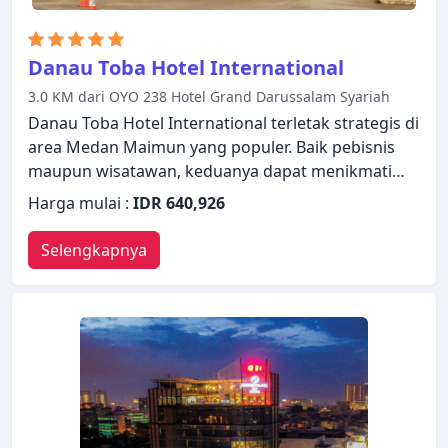
Danau Toba Hotel International
3.0 KM dari OYO 238 Hotel Grand Darussalam Syariah
Danau Toba Hotel International terletak strategis di
area Medan Maimun yang populer. Baik pebisnis
maupun wisatawan, keduanya dapat menikmati
fasilitas dan layanan hotel. Fasilitas-fasilitas seperti
Harga mulai :
IDR 640,926
layanan kamar 24 jam, WiFi gratis di semua kamar,
resepsionis 24 jam, penyimpanan barang, Wi-fi di
Selengkapnya
tempat umum tersedia untuk Anda nikmati. Setiap
kamar didesain dengan elegan dan dilengkapi
dengan fasilitas yang berguna. Suasana tenang di
hotel ini meluas hingga fasilitas rekreasinya yang
meliputi pusat kebugaran, sauna, kolam renang
luar ruangan, pijat, kolam renang anak. Dengan
layanan handal dan staf profesional, Danau Toba
Hotel International memenuhi kebutuhan Anda.