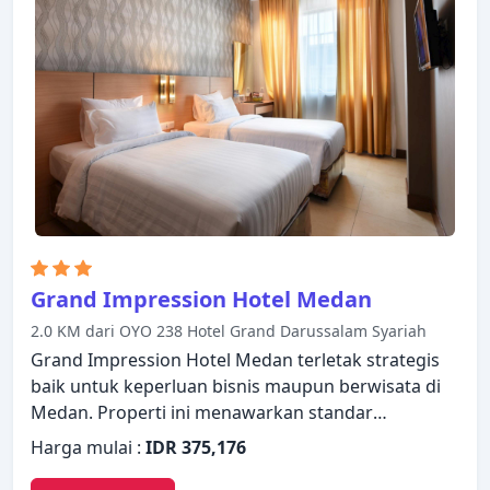
dengan nyaman. Kemudahan dan kenyamanan
membuat Hotel 61 Medan menjadi pilihan yang
sempurna sebagai tempat menginap Anda di
Medan.
Grand Impression Hotel Medan
2.0 KM dari OYO 238 Hotel Grand Darussalam Syariah
Grand Impression Hotel Medan terletak strategis
baik untuk keperluan bisnis maupun berwisata di
Medan. Properti ini menawarkan standar
pelayanan dan fasilitas yang tinggi untuk
Harga mulai :
IDR 375,176
memenuhi setiap kebutuhan semua wisatawan.