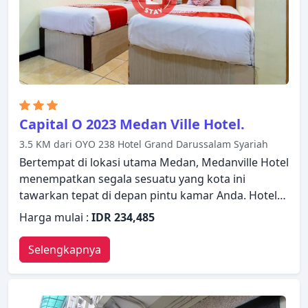
menawarkan fasilitas rekreasi seperti hot tub,
pusat kebugaran, sauna, kolam renang luar
ruangan, spa. Suasana yang ramah dan pelayanan
yang istimewa bisa Anda harapkan selama
menginap di Grand Mercure Maha Cipta Medan
Angkasa.
Capital O 2023 Medan Ville Hotel.
3.5 KM dari OYO 238 Hotel Grand Darussalam Syariah
Bertempat di lokasi utama Medan, Medanville Hotel
menempatkan segala sesuatu yang kota ini
tawarkan tepat di depan pintu kamar Anda. Hotel
ini memiliki segala yang dibutuhkan untuk
Harga mulai :
IDR 234,485
menginap dengan nyaman. Semua fasilitas yang
diperlukan, termasuk WiFi gratis di semua kamar,
Selengkapnya
layanan kamar 24 jam, Wi-fi di tempat umum,
tempat parkir mobil, layanan kamar telah tersedia.
Televisi layar datar, kamar bebas asap rokok, AC,