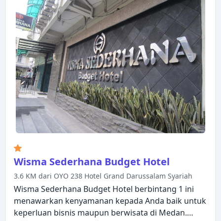
layanan bangun pagi, meja tulis dapat ditemukan di
beberapa kamar. Hotel ini menawarkan berbagai
pilihan rekreasi. Temukan semua yang Medan
tawarkan dengan membuat Medanville Hotel
sebagai tempat persinggahan Anda.
Wisma Sederhana Budget Hotel
3.6 KM dari OYO 238 Hotel Grand Darussalam Syariah
Wisma Sederhana Budget Hotel berbintang 1 ini
menawarkan kenyamanan kepada Anda baik untuk
keperluan bisnis maupun berwisata di Medan.