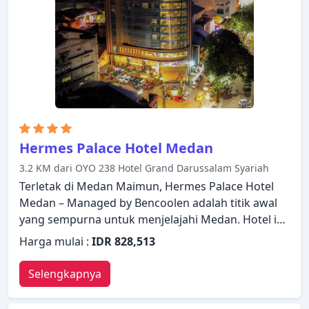
Hermes Palace Hotel Medan
3.2 KM dari OYO 238 Hotel Grand Darussalam Syariah
Terletak di Medan Maimun, Hermes Palace Hotel
Medan – Managed by Bencoolen adalah titik awal
yang sempurna untuk menjelajahi Medan. Hotel ini
menawarkan standar pelayanan dan fasilitas yang
Harga mulai :
IDR 828,513
tinggi untuk memenuhi setiap kebutuhan semua
wisatawan. WiFi gratis di semua kamar, resepsionis
Selengkapnya
24 jam, layanan kamar 24 jam, check-in/check-out
cepat, penyimpanan barang hanyalah beberapa