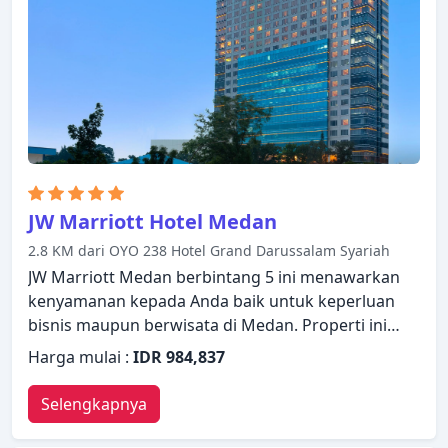
WiFi untuk memastikan kenyamanan istirahat
malam Anda. Akses ke sauna, kolam renang luar
ruangan, spa, pijat di hotel akan meningkatkan
kepuasan menginap Anda. Apa pun alasan Anda
mengunjungi Medan, Inna Dharma Deli Hotel akan
membuat Anda langsung merasa seperti di rumah.
JW Marriott Hotel Medan
2.8 KM dari OYO 238 Hotel Grand Darussalam Syariah
JW Marriott Medan berbintang 5 ini menawarkan
kenyamanan kepada Anda baik untuk keperluan
bisnis maupun berwisata di Medan. Properti ini
memiliki berbagai fasilitas yang membuat
Harga mulai :
IDR 984,837
pengalaman menginap Anda menyenangkan.
Fasilitas-fasilitas seperti layanan kamar 24 jam,
Selengkapnya
satpam 24 jam, layanan kebersihan harian, toko
oleh-oleh/cinderamata, layanan taksi tersedia