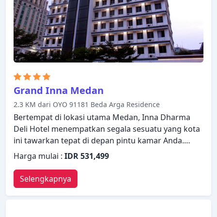
sempurna sebagai tempat menginap Anda di
Medan.
Grand Inna Medan
2.3 KM dari OYO 91181 Beda Arga Residence
Bertempat di lokasi utama Medan, Inna Dharma
Deli Hotel menempatkan segala sesuatu yang kota
ini tawarkan tepat di depan pintu kamar Anda.
Hotel ini menawarkan berbagai layanan dan
Harga mulai :
IDR 531,499
fasilitas yang dirancang untuk memberikan
kenyamanan dan kemudahan kepada para tamu.
Selengkapnya
Layanan kamar 24 jam, resepsionis 24 jam, fasilitas
untuk tamu dengan kebutuhan khusus, Wi-fi di
tempat umum, parkir valet ada untuk kenikmatan