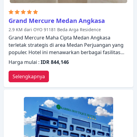
Grand Mercure Medan Angkasa
2.9 KM dari OYO 91181 Beda Arga Residence
Grand Mercure Maha Cipta Medan Angkasa
terletak strategis di area Medan Perjuangan yang
populer. Hotel ini menawarkan berbagai fasilitas
untuk memastikan Anda mendapatkan
Harga mulai :
IDR 844,146
pengalaman yang luar biasa. Fasilitas-fasilitas
seperti layanan kamar 24 jam, WiFi gratis di semua
Selengkapnya
kamar, satpam 24 jam, layanan kebersihan harian,
layanan taksi tersedia untuk Anda nikmati.
Dirancang untuk memberikan kenyamanan,
beberapa kamar memiliki televisi layar datar,
telepon di kamar mandi, lantai karpet, kopi instan
gratis, teh gratis untuk memastikan kenyamanan
istirahat malam Anda. Untuk meningkatkan
kualitas pengalaman menginap para tamu, hotel ini