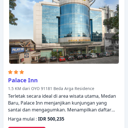
Palace Inn
1.5 KM dari OYO 91181 Beda Arga Residence
Terletak secara ideal di area wisata utama, Medan
Baru, Palace Inn menjanjikan kunjungan yang
santai dan mengagumkan. Menampilkan daftar
fasilitas yang lengkap, tamu akan merasakan
Harga mulai :
IDR 500,235
bahwa mereka menginap di properti yang nyaman.