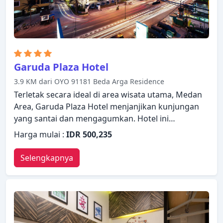
Garuda Plaza Hotel
3.9 KM dari OYO 91181 Beda Arga Residence
Terletak secara ideal di area wisata utama, Medan
Area, Garuda Plaza Hotel menjanjikan kunjungan
yang santai dan mengagumkan. Hotel ini
menawarkan berbagai fasilitas untuk memastikan
Harga mulai :
IDR 500,235
Anda mendapatkan pengalaman yang luar biasa.
Staf yang siap melayani akan menyambut dan
Selengkapnya
memandu Anda di Garuda Plaza Hotel. Akses
internet - WiFi, akses internet WiFi (gratis), kamar
bebas asap rokok, AC, layanan bangun pagi dapat
ditemukan di beberapa kamar. Beristirahatlah
setelah seharian beraktivitas dan nikmati pusat