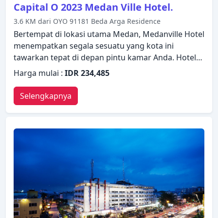
Capital O 2023 Medan Ville Hotel.
3.6 KM dari OYO 91181 Beda Arga Residence
Bertempat di lokasi utama Medan, Medanville Hotel
menempatkan segala sesuatu yang kota ini
tawarkan tepat di depan pintu kamar Anda. Hotel
ini memiliki segala yang dibutuhkan untuk
Harga mulai :
IDR 234,485
menginap dengan nyaman. Semua fasilitas yang
diperlukan, termasuk WiFi gratis di semua kamar,
Selengkapnya
layanan kamar 24 jam, Wi-fi di tempat umum,
tempat parkir mobil, layanan kamar telah tersedia.
Televisi layar datar, kamar bebas asap rokok, AC,
layanan bangun pagi, meja tulis dapat ditemukan di
beberapa kamar. Hotel ini menawarkan berbagai
pilihan rekreasi. Temukan semua yang Medan
tawarkan dengan membuat Medanville Hotel
sebagai tempat persinggahan Anda.