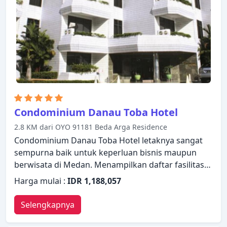
kenyamanan membuat Hotel Polonia Medan
Managed by Topotels menjadi pilihan yang
sempurna sebagai tempat menginap Anda di
Medan.
Condominium Danau Toba Hotel
2.8 KM dari OYO 91181 Beda Arga Residence
Condominium Danau Toba Hotel letaknya sangat
sempurna baik untuk keperluan bisnis maupun
berwisata di Medan. Menampilkan daftar fasilitas
yang lengkap, tamu akan merasakan bahwa
Harga mulai :
IDR 1,188,057
mereka menginap di properti yang nyaman.
Layanan kamar 24 jam, WiFi gratis di semua kamar,
Selengkapnya
resepsionis 24 jam, penyimpanan barang, Wi-fi di
tempat umum hanyalah beberapa dari berbagai