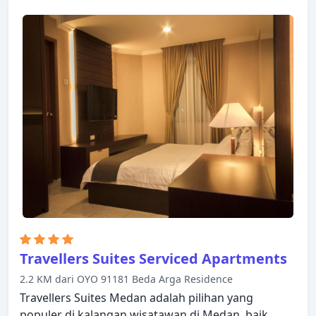
untuk Anda nikmati. Televisi layar datar, akses
internet - WiFi, akses internet WiFi (gratis), kamar
bebas asap rokok, AC dapat ditemukan di beberapa
kamar. Akses ke hot tub, pusat kebugaran, sauna,
lapangan golf (sekitar 3 km), kolam renang luar
ruangan di hotel akan meningkatkan kepuasan
menginap Anda. JW Marriott Medan
menggabungkan keramahan yang hangat dengan
suasana yang indah untuk membuat kunjungan
Anda di Medan tak terlupakan.
Travellers Suites Serviced Apartments
2.2 KM dari OYO 91181 Beda Arga Residence
Travellers Suites Medan adalah pilihan yang
populer di kalangan wisatawan di Medan, baik