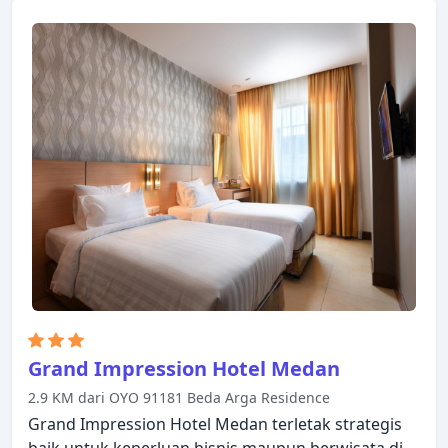
fasilitas yang ditawarkan. Semua kamar dirancang
dan didekorasi untuk membuat tamu merasa
seperti di rumah dan beberapa kamar dilengkapi
dengan televisi layar datar, akses internet - WiFi, AC,
meja tulis, balkon/teras. Akses ke pusat kebugaran,
kolam renang luar ruangan, pijat, kolam renang
anak, lapangan tenis di hotel akan meningkatkan
kepuasan menginap Anda. Kemudahan dan
kenyamanan membuat Condominium Danau Toba
Hotel pilihan yang sempurna sebagai tempat
menginap Anda di Medan.
Grand Impression Hotel Medan
2.9 KM dari OYO 91181 Beda Arga Residence
Grand Impression Hotel Medan terletak strategis
baik untuk keperluan bisnis maupun berwisata di