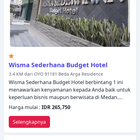
Wisma Sederhana Budget Hotel
3.4 KM dari OYO 91181 Beda Arga Residence
Wisma Sederhana Budget Hotel berbintang 1 ini
menawarkan kenyamanan kepada Anda baik untuk
keperluan bisnis maupun berwisata di Medan.
Hotel ini menawarkan berbagai layanan dan
Harga mulai :
IDR 265,750
fasilitas yang dirancang untuk memberikan
kenyamanan dan kemudahan kepada para tamu.
Selengkapnya
Layanan kamar 24 jam, WiFi gratis di semua kamar,
Wi-fi di tempat umum, tempat parkir mobil, layanan