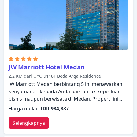
kebugaran, lapangan golf (sekitar 3 km), kolam
renang luar ruangan, pijat, kolam renang anak di
properti ini akan meningkatkan kepuasan
menginap Anda. Dengan layanan handal dan staf
profesional, Aryaduta Medan memenuhi
kebutuhan Anda.
JW Marriott Hotel Medan
2.2 KM dari OYO 91181 Beda Arga Residence
JW Marriott Medan berbintang 5 ini menawarkan
kenyamanan kepada Anda baik untuk keperluan
bisnis maupun berwisata di Medan. Properti ini
memiliki berbagai fasilitas yang membuat
Harga mulai :
IDR 984,837
pengalaman menginap Anda menyenangkan.
Fasilitas-fasilitas seperti layanan kamar 24 jam,
Selengkapnya
satpam 24 jam, layanan kebersihan harian, toko
oleh-oleh/cinderamata, layanan taksi tersedia