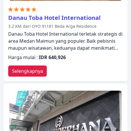
Danau Toba Hotel International
3.2 KM dari OYO 91181 Beda Arga Residence
Danau Toba Hotel International terletak strategis di
area Medan Maimun yang populer. Baik pebisnis
maupun wisatawan, keduanya dapat menikmati
fasilitas dan layanan hotel. Fasilitas-fasilitas seperti
Harga mulai :
IDR 640,926
layanan kamar 24 jam, WiFi gratis di semua kamar,
resepsionis 24 jam, penyimpanan barang, Wi-fi di
Selengkapnya
tempat umum tersedia untuk Anda nikmati. Setiap
kamar didesain dengan elegan dan dilengkapi
dengan fasilitas yang berguna. Suasana tenang di
hotel ini meluas hingga fasilitas rekreasinya yang
meliputi pusat kebugaran, sauna, kolam renang
luar ruangan, pijat, kolam renang anak. Dengan
layanan handal dan staf profesional, Danau Toba
Hotel International memenuhi kebutuhan Anda.