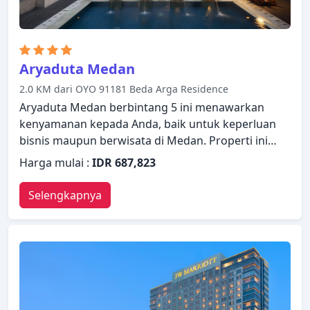
Aryaduta Medan
2.0 KM dari OYO 91181 Beda Arga Residence
Aryaduta Medan berbintang 5 ini menawarkan
kenyamanan kepada Anda, baik untuk keperluan
bisnis maupun berwisata di Medan. Properti ini
memiliki berbagai fasilitas yang membuat
Harga mulai :
IDR 687,823
pengalaman menginap Anda menyenangkan.
Layanan kamar 24 jam, WiFi gratis di semua kamar,
Selengkapnya
satpam 24 jam, akses mudah untuk kursi roda,
layanan taksi ada dalam daftar hal-hal yang dapat
dinikmati oleh para tamu. Kamar dilengkapi
dengan segala fasilitas yang Anda butuhkan untuk
bermalam dengan nyaman. Di beberapa kamar
terdapat televisi layar datar, telepon di kamar
mandi, cermin, sandal, sofa. Akses ke pusat