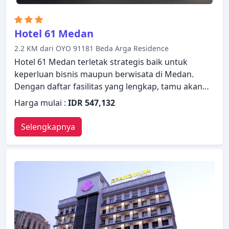
Hotel 61 Medan
2.2 KM dari OYO 91181 Beda Arga Residence
Hotel 61 Medan terletak strategis baik untuk
keperluan bisnis maupun berwisata di Medan.
Dengan daftar fasilitas yang lengkap, tamu akan
merasakan pengalaman menginap di properti yang
Harga mulai :
IDR 547,132
nyaman. Manfaatkan layanan kamar 24 jam, WiFi
gratis di semua kamar, Wi-fi di tempat umum,
Selengkapnya
parkir valet, tempat parkir mobil yang ada di
properti ini. Bersantailah di kamar Anda yang
nyaman dan beberapa kamar dilengkapi dengan
fasilitas seperti AC, brankas dalam kamar, shower,
fasilitas menyetrika. Nikmatilah ruang bermain,
sebelum masuk ke kamar untuk beristirahat
dengan nyaman. Kemudahan dan kenyamanan
membuat Hotel 61 Medan menjadi pilihan yang