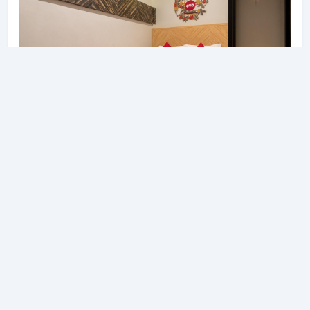
kebugaran, kolam renang luar ruangan, pijat.
Garuda Plaza Hotel adalah pilihan yang sangat baik
untuk menjelajahi Medan atau untuk sekadar
bersantai dan menyegarkan diri.
OYO 456 Aljadid Guest House Syariah
4.0 KM dari OYO 91181 Beda Arga Residence
Selengkapnya