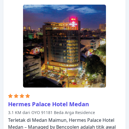
oleh/cinderamata tersedia untuk Anda nikmati.
Kamar dirancang untuk memberikan tingkat
kenyamanan optimal dengan dekorasi dan fasilitas
yang nyaman seperti televisi layar datar, sandal,
akses internet - WiFi, akses internet WiFi (gratis),
kamar bebas asap rokok. Hibur diri Anda dengan
fasilitas rekreasi di hotel, termasuk pusat
kebugaran, spa, pijat, bilyar, karaoke. Suasana yang
ramah dan pelayanan yang istimewa bisa Anda
harapkan selama menginap di Karibia Boutique
Hotel.
Hermes Palace Hotel Medan
3.1 KM dari OYO 91181 Beda Arga Residence
Terletak di Medan Maimun, Hermes Palace Hotel
Medan – Managed by Bencoolen adalah titik awal