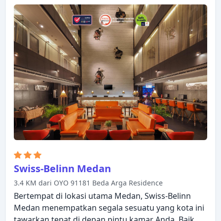
kamar ada untuk kenikmatan para tamu. Setiap
kamar didesain dengan elegan dan dilengkapi
dengan fasilitas yang berguna. Beristirahatlah
setelah seharian beraktivitas dan nikmati taman.
Kemudahan dan kenyamanan membuat Wisma
Sederhana Budget Hotel pilihan yang sempurna
sebagai tempat menginap Anda di Medan.
Swiss-Belinn Medan
3.4 KM dari OYO 91181 Beda Arga Residence
Bertempat di lokasi utama Medan, Swiss-Belinn
Medan menempatkan segala sesuatu yang kota ini
tawarkan tepat di depan pintu kamar Anda. Baik