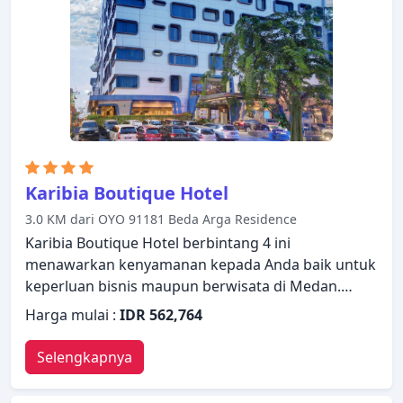
menawarkan fasilitas rekreasi seperti hot tub,
pusat kebugaran, sauna, kolam renang luar
ruangan, spa. Suasana yang ramah dan pelayanan
yang istimewa bisa Anda harapkan selama
menginap di Grand Mercure Maha Cipta Medan
Angkasa.
Karibia Boutique Hotel
3.0 KM dari OYO 91181 Beda Arga Residence
Karibia Boutique Hotel berbintang 4 ini
menawarkan kenyamanan kepada Anda baik untuk
keperluan bisnis maupun berwisata di Medan.
Hotel ini menawarkan berbagai fasilitas untuk
Harga mulai :
IDR 562,764
memastikan Anda mendapatkan pengalaman yang
luar biasa. Fasilitas-fasilitas seperti layanan kamar
Selengkapnya
24 jam, WiFi gratis di semua kamar, satpam 24 jam,
layanan kebersihan harian, toko oleh-