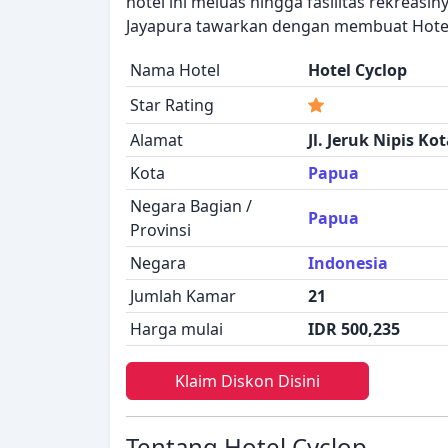
hotel ini meluas hingga fasilitas rekreasi
Jayapura tawarkan dengan membuat Hotel
Nama Hotel
Hotel Cyclop
Star Rating
Alamat
Jl. Jeruk Nipis Ko
Kota
Papua
Negara Bagian /
Papua
Provinsi
Negara
Indonesia
Jumlah Kamar
21
Harga mulai
IDR 500,235
Klaim Diskon Disini
Tentang Hotel Cyclop