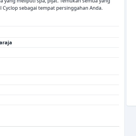
nya yang meliputi spa, pijat. Temukan semua yang
 Cyclop sebagai tempat persinggahan Anda.
taraja