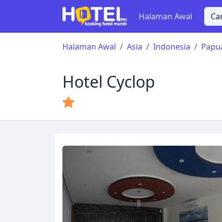
Halaman Awal
Halaman Awal
Asia
Indonesia
Papu
Hotel Cyclop