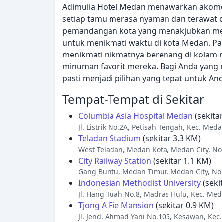
Adimulia Hotel Medan menawarkan akomo
setiap tamu merasa nyaman dan terawat d
pemandangan kota yang menakjubkan mem
untuk menikmati waktu di kota Medan. P
menikmati nikmatnya berenang di kolam r
minuman favorit mereka. Bagi Anda yang m
pasti menjadi pilihan yang tepat untuk An
Tempat-Tempat di Sekitar
Columbia Asia Hospital Medan
(sekita
Jl. Listrik No.2A, Petisah Tengah, Kec. Me
Teladan Stadium
(sekitar 3.3 KM)
West Teladan, Medan Kota, Medan City, N
City Railway Station
(sekitar 1.1 KM)
Gang Buntu, Medan Timur, Medan City, No
Indonesian Methodist University
(seki
Jl. Hang Tuah No.8, Madras Hulu, Kec. Me
Tjong A Fie Mansion
(sekitar 0.9 KM)
Jl. Jend. Ahmad Yani No.105, Kesawan, Kec