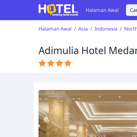
Halaman Awal
Halaman Awal
Asia
Indonesia
Nort
Adimulia Hotel Meda