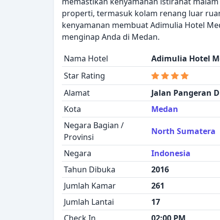
memastikan kenyamanan istirahat malam An
properti, termasuk kolam renang luar r
kenyamanan membuat Adimulia Hotel Med
menginap Anda di Medan.
Nama Hotel
Adimulia Hotel 
Star Rating
Alamat
Jalan Pangeran D
Kota
Medan
Negara Bagian /
North Sumatera
Provinsi
Negara
Indonesia
Tahun Dibuka
2016
Jumlah Kamar
261
Jumlah Lantai
17
Check In
02:00 PM