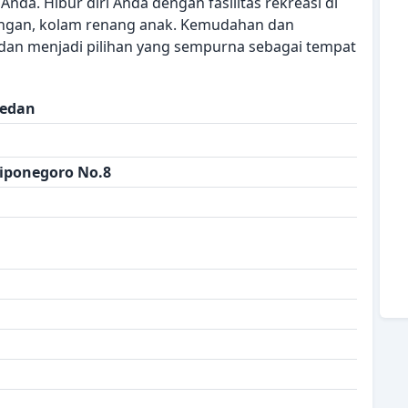
da. Hibur diri Anda dengan fasilitas rekreasi di
uangan, kolam renang anak. Kemudahan dan
an menjadi pilihan yang sempurna sebagai tempat
Medan
iponegoro No.8