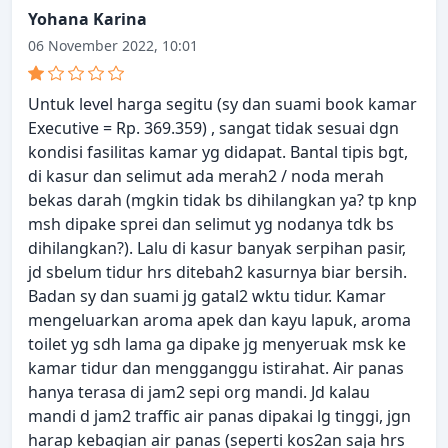
Yohana Karina
06 November 2022, 10:01
Untuk level harga segitu (sy dan suami book kamar
Executive = Rp. 369.359) , sangat tidak sesuai dgn
kondisi fasilitas kamar yg didapat. Bantal tipis bgt,
di kasur dan selimut ada merah2 / noda merah
bekas darah (mgkin tidak bs dihilangkan ya? tp knp
msh dipake sprei dan selimut yg nodanya tdk bs
dihilangkan?). Lalu di kasur banyak serpihan pasir,
jd sbelum tidur hrs ditebah2 kasurnya biar bersih.
Badan sy dan suami jg gatal2 wktu tidur. Kamar
mengeluarkan aroma apek dan kayu lapuk, aroma
toilet yg sdh lama ga dipake jg menyeruak msk ke
kamar tidur dan mengganggu istirahat. Air panas
hanya terasa di jam2 sepi org mandi. Jd kalau
mandi d jam2 traffic air panas dipakai lg tinggi, jgn
harap kebagian air panas (seperti kos2an saja hrs