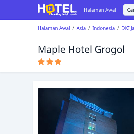
Halaman Awal
Halaman Awal
Asia
Indonesia
DKI J
Maple Hotel Grogol