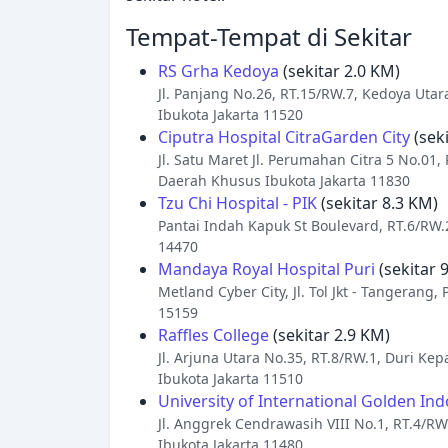
Tempat-Tempat di Sekitar
RS Grha Kedoya
(sekitar 2.0 KM)
Jl. Panjang No.26, RT.15/RW.7, Kedoya Utara
Ibukota Jakarta 11520
Ciputra Hospital CitraGarden City
(seki
Jl. Satu Maret Jl. Perumahan Citra 5 No.01,
Daerah Khusus Ibukota Jakarta 11830
Tzu Chi Hospital - PIK
(sekitar 8.3 KM)
Pantai Indah Kapuk St Boulevard, RT.6/RW.2
14470
Mandaya Royal Hospital Puri
(sekitar 
Metland Cyber City, Jl. Tol Jkt - Tangeran
15159
Raffles College
(sekitar 2.9 KM)
Jl. Arjuna Utara No.35, RT.8/RW.1, Duri Kep
Ibukota Jakarta 11510
University of International Golden In
Jl. Anggrek Cendrawasih VIII No.1, RT.4/RW.
Ibukota Jakarta 11480