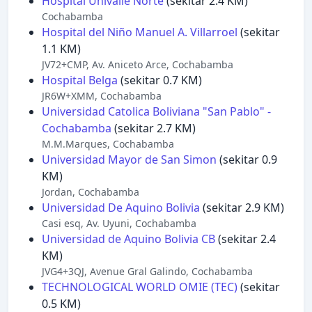
Hospital Univalle Norte
(sekitar 2.4 KM)
Cochabamba
Hospital del Niño Manuel A. Villarroel
(sekitar
1.1 KM)
JV72+CMP, Av. Aniceto Arce, Cochabamba
Hospital Belga
(sekitar 0.7 KM)
JR6W+XMM, Cochabamba
Universidad Catolica Boliviana "San Pablo" -
Cochabamba
(sekitar 2.7 KM)
M.M.Marques, Cochabamba
Universidad Mayor de San Simon
(sekitar 0.9
KM)
Jordan, Cochabamba
Universidad De Aquino Bolivia
(sekitar 2.9 KM)
Casi esq, Av. Uyuni, Cochabamba
Universidad de Aquino Bolivia CB
(sekitar 2.4
KM)
JVG4+3QJ, Avenue Gral Galindo, Cochabamba
TECHNOLOGICAL WORLD OMIE (TEC)
(sekitar
0.5 KM)