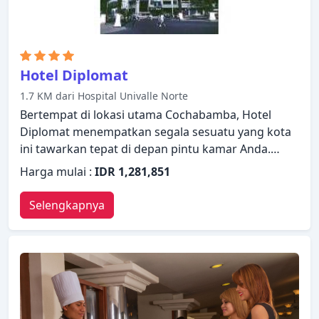
nyaman. Temukan semua yang Cochabamba
tawarkan dengan membuat Gran Hotel Toloma
sebagai tempat persinggahan Anda.
Hotel Diplomat
1.7 KM dari Hospital Univalle Norte
Bertempat di lokasi utama Cochabamba, Hotel
Diplomat menempatkan segala sesuatu yang kota
ini tawarkan tepat di depan pintu kamar Anda.
Menawarkan berbagai fasilitas dan layanan, hotel
Harga mulai :
IDR 1,281,851
menyediakan semua yang Anda butuhkan untuk
bermalam dengan nyaman. Resepsionis 24 jam,
Selengkapnya
fasilitas bagi tamu dengan kebutuhan khusus,
check-in/check-out cepat, penyimpanan bagasi,
layanan kamar dapat ditemukan di hotel ini.
Bersantailah di kamar Anda yang nyaman dan
beberapa kamar dilengkapi dengan fasilitas seperti
AC, penghangat ruangan, layanan bangun pagi,