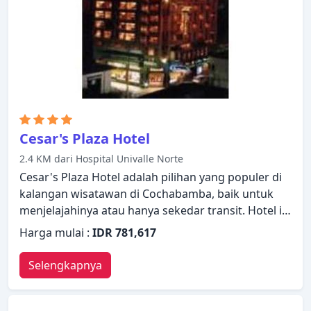
Cesar's Plaza Hotel
2.4 KM dari Hospital Univalle Norte
Cesar's Plaza Hotel adalah pilihan yang populer di
kalangan wisatawan di Cochabamba, baik untuk
menjelajahinya atau hanya sekedar transit. Hotel ini
menawarkan berbagai layanan dan fasilitas yang
Harga mulai :
IDR 781,617
dirancang untuk memberikan kenyamanan dan
kemudahan kepada para tamu. Staf yang siap
Selengkapnya
melayani akan menyambut dan memandu Anda di
Cesar's Plaza Hotel. Dirancang untuk memberikan
kenyamanan, beberapa kamar memiliki AC,