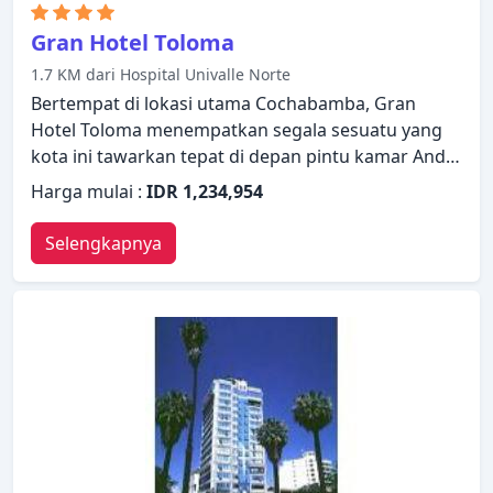
Gran Hotel Toloma
1.7 KM dari Hospital Univalle Norte
Bertempat di lokasi utama Cochabamba, Gran
Hotel Toloma menempatkan segala sesuatu yang
kota ini tawarkan tepat di depan pintu kamar Anda.
Hotel ini menawarkan berbagai fasilitas untuk
Harga mulai :
IDR 1,234,954
memastikan Anda mendapatkan pengalaman yang
luar biasa. Wi-Fi gratis di semua kamar, resepsionis
Selengkapnya
24 jam, fasilitas bagi tamu dengan kebutuhan
khusus, penyimpanan bagasi, parkir valet hanyalah
beberapa dari berbagai fasilitas yang ditawarkan.
Kamar dilengkapi dengan segala fasilitas yang
Anda butuhkan untuk bermalam dengan nyaman.
Di beberapa kamar terdapat bak mandi whirlpool,
meja tulis, bar mini, telepon, televisi. Nikmati
fasilitas rekreasi di hotel, termasuk sauna, sebelum
masuk ke kamar untuk beristirahat dengan