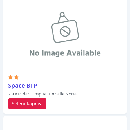
penghangat ruangan, layanan bangun pagi, meja
tulis, bar mini untuk memastikan kenyamanan
istirahat malam Anda. Beristirahatlah setelah
seharian beraktivitas dan nikmati sauna, pijat,
ruang bermain. Apa pun alasan Anda mengunjungi
Cochabamba, Cesar's Plaza Hotel akan membuat
Anda langsung merasa seperti di rumah.
Space BTP
2.9 KM dari Hospital Univalle Norte
Selengkapnya