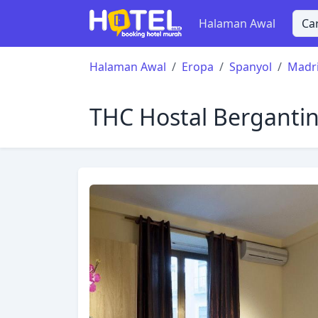
Halaman Awal
Halaman Awal
Eropa
Spanyol
Madr
THC Hostal Berganti