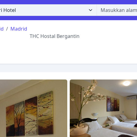
id
Madrid
THC Hostal Bergantin
n