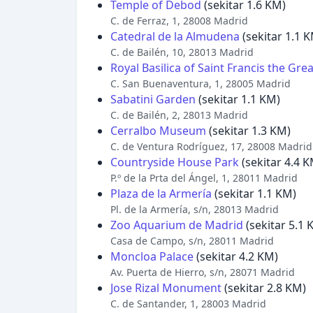
Temple of Debod
(sekitar 1.6 KM)
C. de Ferraz, 1, 28008 Madrid
Catedral de la Almudena
(sekitar 1.1 
C. de Bailén, 10, 28013 Madrid
Royal Basilica of Saint Francis the Grea
C. San Buenaventura, 1, 28005 Madrid
Sabatini Garden
(sekitar 1.1 KM)
C. de Bailén, 2, 28013 Madrid
Cerralbo Museum
(sekitar 1.3 KM)
C. de Ventura Rodríguez, 17, 28008 Madrid
Countryside House Park
(sekitar 4.4 K
P.º de la Prta del Ángel, 1, 28011 Madrid
Plaza de la Armería
(sekitar 1.1 KM)
Pl. de la Armería, s/n, 28013 Madrid
Zoo Aquarium de Madrid
(sekitar 5.1 
Casa de Campo, s/n, 28011 Madrid
Moncloa Palace
(sekitar 4.2 KM)
Av. Puerta de Hierro, s/n, 28071 Madrid
Jose Rizal Monument
(sekitar 2.8 KM)
C. de Santander, 1, 28003 Madrid