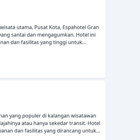
 Espana pilihan yang sempurna sebagai
adrid.
a wisata utama, Pusat Kota, Espahotel Gran
yang santai dan mengagumkan. Hotel ini
an dan fasilitas yang tinggi untuk
n semua wisatawan. Manfaatkan
panan barang, Wi-fi di tempat umum,
keluarga yang disediakan hotel. Setiap
n dan dilengkapi dengan fasilitas yang
kan berbagai pilihan rekreasi. Dengan
ofesional, Espahotel Gran Via memenuhi
ihan yang populer di kalangan wisatawan
ajahinya atau hanya sekedar transit. Hotel
anan dan fasilitas yang dirancang untuk
n kemudahan kepada para tamu. WiFi