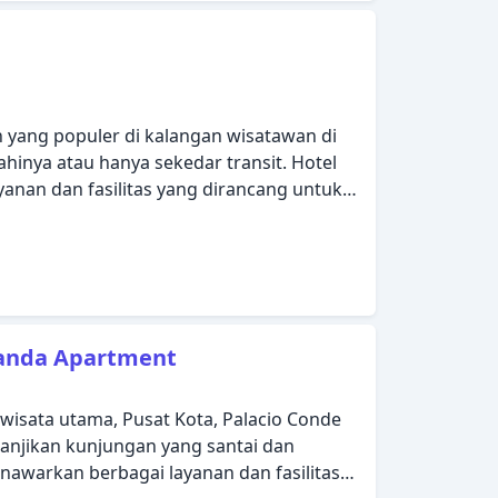
kenyamanan membuat TRYP Madrid Cibeles
g sempurna sebagai tempat menginap Anda
n yang populer di kalangan wisatawan di
ahinya atau hanya sekedar transit. Hotel
anan dan fasilitas yang dirancang untuk
n kemudahan kepada para tamu.
 kebutuhan khusus, Wi-fi di tempat
-jemput bandara, kamar untuk keluarga
 tamu. Kamar dirancang untuk
anan optimal dengan dekorasi dan
televisi layar datar, linen, akses internet -
randa Apartment
ratis), kamar bebas asap rokok. Nikmati
, termasuk pusat kebugaran, sebelum masuk
a wisata utama, Pusat Kota, Palacio Conde
t dengan nyaman. Hotel Regente adalah
anjikan kunjungan yang santai dan
tuk menjelajahi Madrid atau untuk sekadar
awarkan berbagai layanan dan fasilitas
diri.