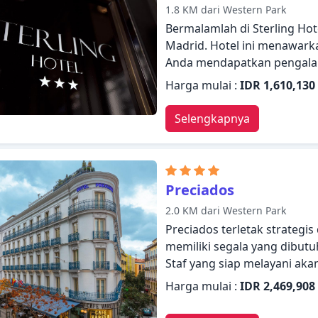
1.8 KM dari Western Park
layanan handal dan staf pro
Bermalamlah di Sterling Ho
kebutuhan Anda.
Madrid. Hotel ini menawark
Anda mendapatkan pengalama
melayani akan menyambut d
Harga mulai :
IDR 1,610,130
Beberapa kamar dirancang d
televisi layar datar, akses int
Selengkapnya
kamar bebas asap rokok, AC
pengalaman menginap para t
rekreasi seperti pijat. St
hangat dengan suasana ya
Preciados
di Madrid tak terlupakan.
2.0 KM dari Western Park
Preciados terletak strategis 
memiliki segala yang dibu
Staf yang siap melayani a
Preciados. Bersantailah di
Harga mulai :
IDR 2,469,908
kamar dilengkapi dengan fasil
internet - WiFi, akses intern