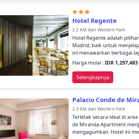
rekreasi. Kemudahan dan 
Hotel menjadi pilihan yan
di Madrid.
Hotel Regente
2.2 KM dari Western Park
Hotel Regente adalah piliha
Madrid, baik untuk menjelaj
ini menawarkan berbagai lay
memberikan kenyamanan da
Harga mulai :
IDR 1,297,483
Fasilitas untuk tamu dengan
umum, layanan kamar, antar
Selengkapnya
ada untuk kenikmatan para
memberikan tingkat kenyam
fasilitas yang nyaman seperti 
Palacio Conde de Mi
WiFi, akses internet WiFi (g
2.3 KM dari Western Park
fasilitas rekreasi di hotel
Terletak secara ideal di are
ke kamar untuk beristiraha
de Miranda Apartment menj
pilihan yang sangat baik un
mengagumkan. Hotel ini men
bersantai dan menyegarkan 