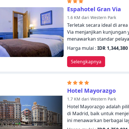
membuat Espahotel Plaza de
Espahotel Gran Via
tempat menginap Anda di M
1.6 KM dari Western Park
Terletak secara ideal di are
Via menjanjikan kunjungan 
menawarkan standar pelayan
memenuhi setiap kebutuha
Harga mulai :
IDR 1,344,380
resepsionis 24 jam, penyim
layanan kamar, kamar untuk 
Selengkapnya
kamar didesain dengan elega
berguna. Hotel ini menawar
layanan handal dan staf pr
kebutuhan Anda.
Hotel Mayorazgo
1.7 KM dari Western Park
Hotel Mayorazgo adalah pil
di Madrid, baik untuk menjel
ini menawarkan berbagai lay
memberikan kenyamanan da