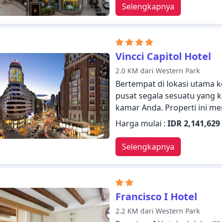
Selengkapnya
bebas asap rokok. Beristirah
nikmati pusat kebugaran, sa
layanan handal dan staf pr
Anda.
Vincci Capitol Hotel
2.0 KM dari Western Park
Bertempat di lokasi utama ko
pusat segala sesuatu yang k
kamar Anda. Properti ini me
pengalaman menginap Anda 
Harga mulai :
IDR 2,141,629
kamar, layanan kebersihan h
jam, fasilitas untuk tamu 
Selengkapnya
hal-hal yang dapat dinikmat
Anda yang nyaman dan beber
seperti televisi layar datar,
sandal, ruang penyimpanan 
Francisco I Hotel
berbagai pilihan fasilitas rek
2.2 KM dari Western Park
menggabungkan keramahan 