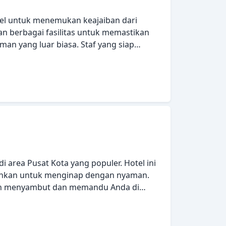
fesional, Vincci Via 66 Hotel memenuhi
tel untuk menemukan keajaiban dari
an berbagai fasilitas untuk memastikan
n yang luar biasa. Staf yang siap
an memandu Anda di Sterling Hotel.
engan baik dengan adanya fasilitas
ernet - WiFi, akses internet WiFi (gratis),
. Untuk meningkatkan kualitas
amu, hotel ini menawarkan fasilitas
erling Hotel menggabungkan keramahan yang
ng indah untuk membuat kunjungan Anda
di area Pusat Kota yang populer. Hotel ini
tuhkan untuk menginap dengan nyaman.
kan menyambut dan memandu Anda di
 kamar Anda yang nyaman dan beberapa
itas seperti televisi layar datar, akses
et WiFi (gratis), bak mandi whirlpool, kamar