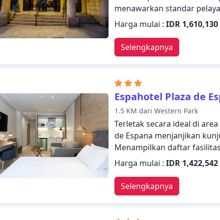
menawarkan standar pelayan
memenuhi setiap kebutuhan s
Harga mulai :
IDR 1,610,130
seperti WiFi gratis di semu
resepsionis 24 jam, fasilit
Selengkapnya
penyimpanan barang tersed
dirancang dengan baik dengan
handuk, ruang keluarga terpi
ini menawarkan berbagai pil
Espahotel Plaza de E
Center menggabungkan ker
1.5 KM dari Western Park
yang indah untuk membuat k
Terletak secara ideal di are
de Espana menjanjikan kun
Menampilkan daftar fasilit
bahwa mereka menginap di p
Harga mulai :
IDR 1,422,542
yang diperlukan, termasuk 
khusus, penyimpanan barang
Selengkapnya
mobil, layanan kamar telah 
elegan dan dilengkapi dengan
menawarkan berbagai pilih