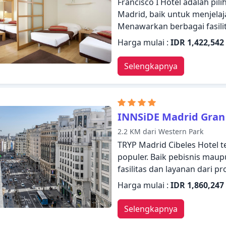
Francisco I Hotel adalah pil
indah untuk membuat kunjun
Madrid, baik untuk menjelaj
Menawarkan berbagai fasili
semua yang Anda butuhkan
Harga mulai :
IDR 1,422,542
Manfaatkan WiFi gratis di s
kebersihan harian, binatu (
Selengkapnya
hotel. Setiap kamar didesa
fasilitas yang berguna. Hot
rekreasi. Staf yang ramah, 
semua yang Madrid tawarka
INNSiDE Madrid Gran
untuk menginap di Francisco
2.2 KM dari Western Park
TRYP Madrid Cibeles Hotel te
populer. Baik pebisnis mau
fasilitas dan layanan dari pr
menyambut dan memandu And
Harga mulai :
IDR 1,860,247
Beberapa kamar dirancang 
televisi layar datar, cermin
Selengkapnya
internet - WiFi. Properti ini