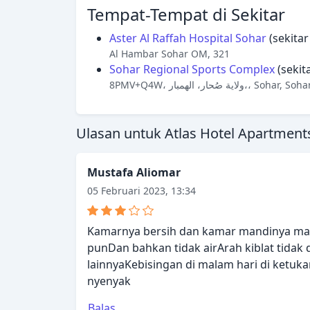
Tempat-Tempat di Sekitar
Aster Al Raffah Hospital Sohar
(sekitar
Al Hambar Sohar OM, 321
Sohar Regional Sports Complex
(sekit
8PMV+Q4W، ولاية صُحار، الهمبار،، Sohar, Soh
Ulasan untuk Atlas Hotel Apartment
Mustafa Aliomar
05 Februari 2023, 13:34
Kamarnya bersih dan kamar mandinya mas
punDan bahkan tidak airArah kiblat tidak 
lainnyaKebisingan di malam hari di ketuka
nyenyak
Balas