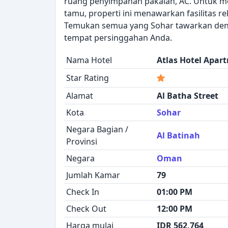
ruang penyimpanan pakaian, AC. Untuk m
tamu, properti ini menawarkan fasilitas r
Temukan semua yang Sohar tawarkan den
tempat persinggahan Anda.
Nama Hotel
Atlas Hotel Apar
Star Rating
Alamat
Al Batha Street
Kota
Sohar
Negara Bagian /
Al Batinah
Provinsi
Negara
Oman
Jumlah Kamar
79
Check In
01:00 PM
Check Out
12:00 PM
Harga mulai
IDR 562,764