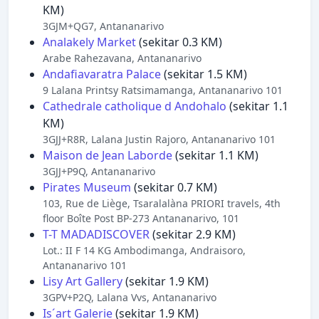
KM)
3GJM+QG7, Antananarivo
Analakely Market
(sekitar 0.3 KM)
Arabe Rahezavana, Antananarivo
Andafiavaratra Palace
(sekitar 1.5 KM)
9 Lalana Printsy Ratsimamanga, Antananarivo 101
Cathedrale catholique d Andohalo
(sekitar 1.1
KM)
3GJJ+R8R, Lalana Justin Rajoro, Antananarivo 101
Maison de Jean Laborde
(sekitar 1.1 KM)
3GJJ+P9Q, Antananarivo
Pirates Museum
(sekitar 0.7 KM)
103, Rue de Liège, Tsaralalàna PRIORI travels, 4th
floor Boîte Post BP-273 Antananarivo, 101
T-T MADADISCOVER
(sekitar 2.9 KM)
Lot.: II F 14 KG Ambodimanga, Andraisoro,
Antananarivo 101
Lisy Art Gallery
(sekitar 1.9 KM)
3GPV+P2Q, Lalana Vvs, Antananarivo
Is´art Galerie
(sekitar 1.9 KM)