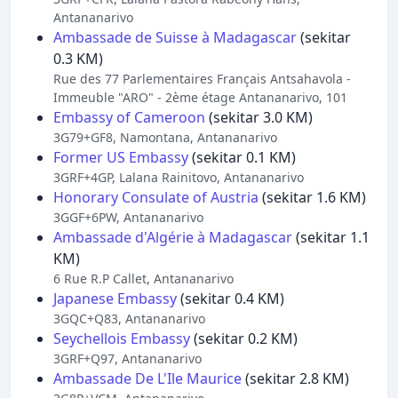
Antananarivo
Ambassade de Suisse à Madagascar
(sekitar
0.3 KM)
Rue des 77 Parlementaires Français Antsahavola -
Immeuble "ARO" - 2ème étage Antananarivo, 101
Embassy of Cameroon
(sekitar 3.0 KM)
3G79+GF8, Namontana, Antananarivo
Former US Embassy
(sekitar 0.1 KM)
3GRF+4GP, Lalana Rainitovo, Antananarivo
Honorary Consulate of Austria
(sekitar 1.6 KM)
3GGF+6PW, Antananarivo
Ambassade d'Algérie à Madagascar
(sekitar 1.1
KM)
6 Rue R.P Callet, Antananarivo
Japanese Embassy
(sekitar 0.4 KM)
3GQC+Q83, Antananarivo
Seychellois Embassy
(sekitar 0.2 KM)
3GRF+Q97, Antananarivo
Ambassade De L'Ile Maurice
(sekitar 2.8 KM)