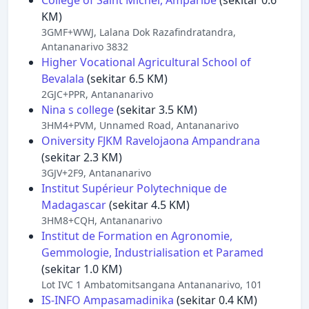
College of Saint Michel, Amparibe
(sekitar 0.6
KM)
3GMF+WWJ, Lalana Dok Razafindratandra,
Antananarivo 3832
Higher Vocational Agricultural School of
Bevalala
(sekitar 6.5 KM)
2GJC+PPR, Antananarivo
Nina s college
(sekitar 3.5 KM)
3HM4+PVM, Unnamed Road, Antananarivo
Oniversity FJKM Ravelojaona Ampandrana
(sekitar 2.3 KM)
3GJV+2F9, Antananarivo
Institut Supérieur Polytechnique de
Madagascar
(sekitar 4.5 KM)
3HM8+CQH, Antananarivo
Institut de Formation en Agronomie,
Gemmologie, Industrialisation et Paramed
(sekitar 1.0 KM)
Lot IVC 1 Ambatomitsangana Antananarivo, 101
IS-INFO Ampasamadinika
(sekitar 0.4 KM)