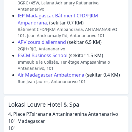
3GRC+45W, Lalana Adrianary Ratianarivo,
Antananarivo
IEP Madagascar. Bâtiment CFD/FJKM
Ampandrana,
(sekitar 0.7 KM)
Bâtiment CFD/FJKM Ampandrana, ANTANANARIVO
101, Jean Andriamady Rd, Antananarivo 101
APV cours d'allemand
(sekitar 6.5 KM)
2GJH+RJG, Antananarivo
ESCM Business School
(sekitar 1.5 KM)
Immeuble le Colisée, 1er étage Ampasanimalo
Antananarivo, 101
Air Madagascar Ambatomena
(sekitar 0.4 KM)
Rue Jean Jaures, Antananarivo 101
Lokasi Louvre Hotel & Spa
4, Place P.Tsiranana Antaninarenina Antananarivo
101 Madagascar
101