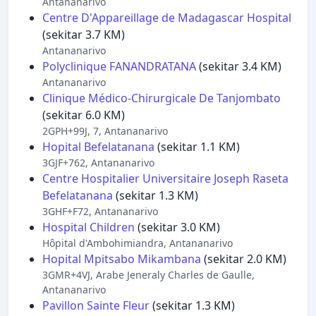
Antananarivo
Centre D'Appareillage de Madagascar Hospital
(sekitar 3.7 KM)
Antananarivo
Polyclinique FANANDRATANA
(sekitar 3.4 KM)
Antananarivo
Clinique Médico-Chirurgicale De Tanjombato
(sekitar 6.0 KM)
2GPH+99J, 7, Antananarivo
Hopital Befelatanana
(sekitar 1.1 KM)
3GJF+762, Antananarivo
Centre Hospitalier Universitaire Joseph Raseta
Befelatanana
(sekitar 1.3 KM)
3GHF+F72, Antananarivo
Hospital Children
(sekitar 3.0 KM)
Hôpital d'Ambohimiandra, Antananarivo
Hopital Mpitsabo Mikambana
(sekitar 2.0 KM)
3GMR+4VJ, Arabe Jeneraly Charles de Gaulle,
Antananarivo
Pavillon Sainte Fleur
(sekitar 1.3 KM)