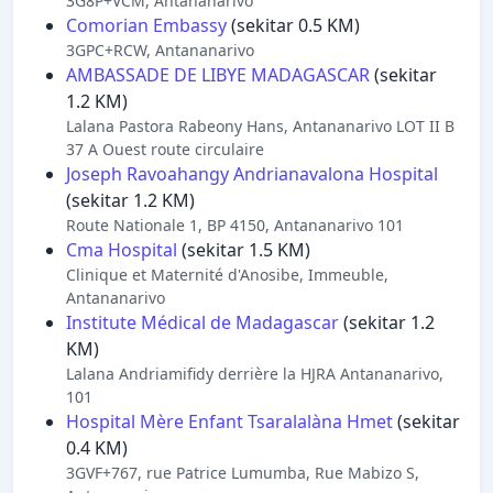
3G8P+VCM, Antananarivo
Comorian Embassy
(sekitar 0.5 KM)
3GPC+RCW, Antananarivo
AMBASSADE DE LIBYE MADAGASCAR
(sekitar
1.2 KM)
Lalana Pastora Rabeony Hans, Antananarivo LOT II B
37 A Ouest route circulaire
Joseph Ravoahangy Andrianavalona Hospital
(sekitar 1.2 KM)
Route Nationale 1, BP 4150, Antananarivo 101
Cma Hospital
(sekitar 1.5 KM)
Clinique et Maternité d'Anosibe, Immeuble,
Antananarivo
Institute Médical de Madagascar
(sekitar 1.2
KM)
Lalana Andriamifidy derrière la HJRA Antananarivo,
101
Hospital Mère Enfant Tsaralalàna Hmet
(sekitar
0.4 KM)
3GVF+767, rue Patrice Lumumba, Rue Mabizo S,