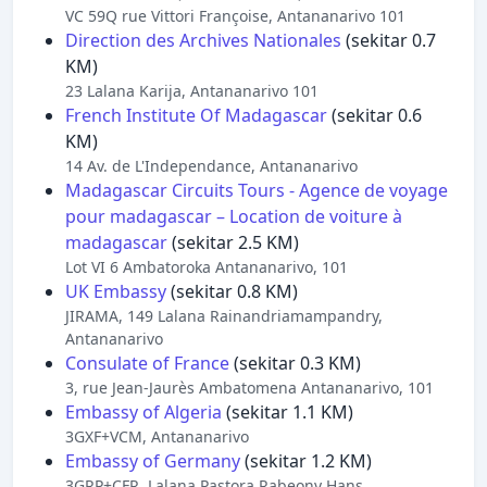
VC 59Q rue Vittori Françoise, Antananarivo 101
Direction des Archives Nationales
(sekitar 0.7
KM)
23 Lalana Karija, Antananarivo 101
French Institute Of Madagascar
(sekitar 0.6
KM)
14 Av. de L'Independance, Antananarivo
Madagascar Circuits Tours - Agence de voyage
pour madagascar – Location de voiture à
madagascar
(sekitar 2.5 KM)
Lot VI 6 Ambatoroka Antananarivo, 101
UK Embassy
(sekitar 0.8 KM)
JIRAMA, 149 Lalana Rainandriamampandry,
Antananarivo
Consulate of France
(sekitar 0.3 KM)
3, rue Jean-Jaurès Ambatomena Antananarivo, 101
Embassy of Algeria
(sekitar 1.1 KM)
3GXF+VCM, Antananarivo
Embassy of Germany
(sekitar 1.2 KM)
3GRP+CFR, Lalana Pastora Rabeony Hans,