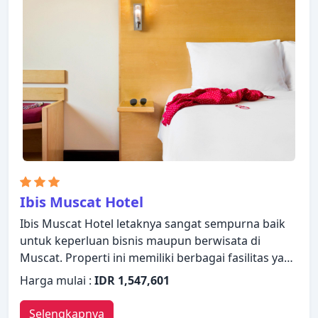
rekreasi. Kemudahan dan kenyamanan membuat
Safeer International Hotel pilihan yang sempurna
sebagai tempat menginap Anda di Muscat.
Ibis Muscat Hotel
Ibis Muscat Hotel letaknya sangat sempurna baik
untuk keperluan bisnis maupun berwisata di
Muscat. Properti ini memiliki berbagai fasilitas yang
membuat pengalaman menginap Anda
Harga mulai :
IDR 1,547,601
menyenangkan. Staf yang siap melayani akan
menyambut dan memandu Anda di Ibis Muscat
Selengkapnya