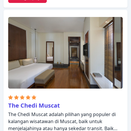
menyambut dan memandu Anda di Ramee
Guestline Hotel Qurum. Kamar dilengkapi dengan
segala fasilitas yang Anda butuhkan untuk
bermalam dengan nyaman. Di beberapa kamar
terdapat teh gratis, kopi instan gratis, televisi layar
datar, akses internet WiFi (gratis), kamar bebas
asap rokok. Nikmati fasilitas rekreasi di hotel,
termasuk hot tub, pusat kebugaran, sauna, kolam
renang dalam ruangan, bilyar, sebelum masuk ke
kamar untuk beristirahat dengan nyaman. Staf
yang ramah, fasilitas yang istimewa dan dekat
dengan semua yang Muscat tawarkan, merupakan
tiga alasan utama Anda untuk menginap di Ramee
Guestline Hotel Qurum.
The Chedi Muscat
The Chedi Muscat adalah pilihan yang populer di
kalangan wisatawan di Muscat, baik untuk
menjelajahinya atau hanya sekedar transit. Baik