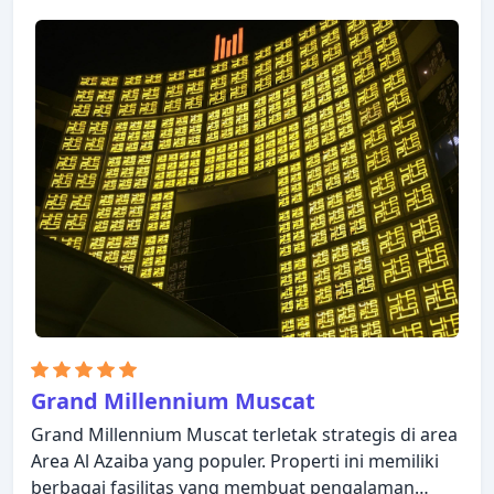
beberapa kamar memiliki televisi layar datar, akses
internet WiFi (gratis), kamar bebas asap rokok, AC,
layanan bangun pagi untuk memastikan
kenyamanan istirahat malam Anda. Untuk
meningkatkan kualitas pengalaman menginap para
tamu, hotel ini menawarkan fasilitas rekreasi
seperti pusat kebugaran, kolam renang luar
ruangan. Apa pun alasan Anda mengunjungi
Muscat, Al Maha International Hotel akan membuat
Anda langsung merasa seperti di rumah.
Grand Millennium Muscat
Grand Millennium Muscat terletak strategis di area
Area Al Azaiba yang populer. Properti ini memiliki
berbagai fasilitas yang membuat pengalaman