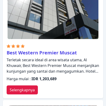
Muscat akan membuat Anda langsung merasa
seperti di rumah.
Best Western Premier Muscat
Terletak secara ideal di area wisata utama, Al
Khuwair, Best Western Premier Muscat menjanjikan
kunjungan yang santai dan mengagumkan. Hotel
ini menawarkan standar pelayanan dan fasilitas
Harga mulai :
IDR 1,203,689
yang tinggi untuk memenuhi setiap kebutuhan
semua wisatawan. Fasilitas-fasilitas seperti layanan
Selengkapnya
kamar 24 jam, WiFi gratis di semua kamar, layanan
kebersihan harian, akses mudah untuk kursi roda,
resepsionis 24 jam tersedia untuk Anda nikmati.