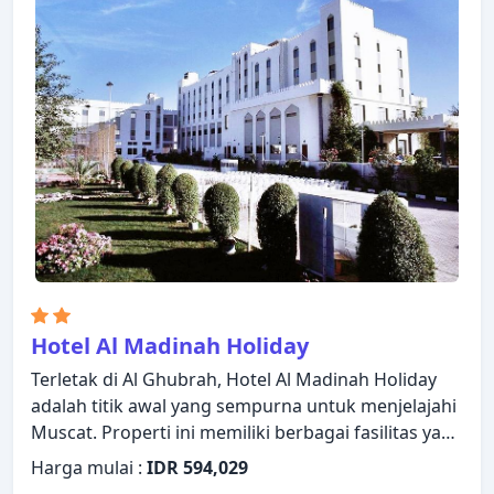
terdapat televisi layar datar, akses internet WiFi
(gratis), kamar bebas asap rokok, AC, meja tulis.
Properti ini menawarkan berbagai pilihan fasilitas
rekreasi. Apa pun alasan Anda mengunjungi
Muscat, InterContinental Muscat akan membuat
Anda langsung merasa seperti di rumah.
Hotel Al Madinah Holiday
Terletak di Al Ghubrah, Hotel Al Madinah Holiday
adalah titik awal yang sempurna untuk menjelajahi
Muscat. Properti ini memiliki berbagai fasilitas yang
membuat pengalaman menginap Anda
Harga mulai :
IDR 594,029
menyenangkan. Layanan kamar 24 jam, WiFi gratis