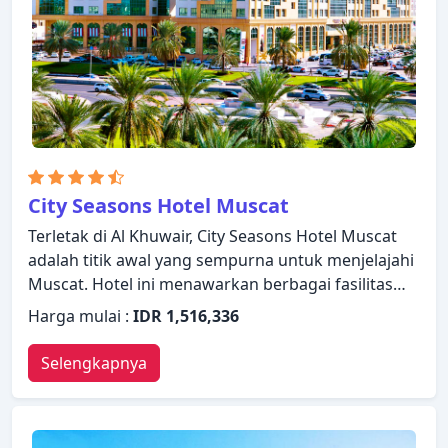
tub, pantai pribadi, pusat kebugaran, sauna. Apa
pun alasan Anda mengunjungi Muscat, Shangri-La
Barr Al Jissah Resort & Spa akan membuat Anda
langsung merasa seperti di rumah.
City Seasons Hotel Muscat
Terletak di Al Khuwair, City Seasons Hotel Muscat
adalah titik awal yang sempurna untuk menjelajahi
Muscat. Hotel ini menawarkan berbagai fasilitas
untuk memastikan Anda mendapatkan
Harga mulai :
IDR 1,516,336
pengalaman yang luar biasa. Layanan kamar 24
jam, WiFi gratis di semua kamar, layanan
Selengkapnya
kebersihan harian, fasilitas untuk tamu dengan
kebutuhan khusus, penyimpanan barang hanyalah
beberapa dari berbagai fasilitas yang ditawarkan.