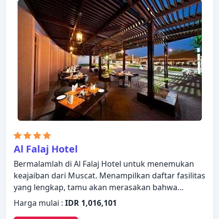
Setiap kamar didesain dengan elegan dan
dilengkapi dengan fasilitas yang berguna. Suasana
tenang di hotel ini meluas hingga fasilitas
rekreasinya yang meliputi kolam renang dalam
ruangan, kamar uap. Temukan semua yang Muscat
tawarkan dengan membuat Best Western Premier
Muscat sebagai tempat persinggahan Anda.
Al Falaj Hotel
Bermalamlah di Al Falaj Hotel untuk menemukan
keajaiban dari Muscat. Menampilkan daftar fasilitas
yang lengkap, tamu akan merasakan bahwa
mereka menginap di properti yang nyaman.
Harga mulai :
IDR 1,016,101
Layanan kamar 24 jam, WiFi gratis di semua kamar,