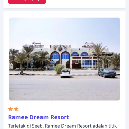
Hotel. Kamar dirancang untuk memberikan tingkat
kenyamanan optimal dengan dekorasi dan fasilitas
yang nyaman seperti televisi layar datar, handuk,
ruang keluarga terpisah, akses internet WiFi
(gratis), kamar bebas asap rokok. Akses ke pusat
kebugaran di hotel akan meningkatkan kepuasan
menginap Anda. Temukan semua yang Muscat
tawarkan dengan membuat Ibis Muscat Hotel
sebagai tempat persinggahan Anda.
Ramee Dream Resort
Terletak di Seeb, Ramee Dream Resort adalah titik