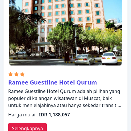
Ramee Guestline Hotel Qurum
Ramee Guestline Hotel Qurum adalah pilihan yang
populer di kalangan wisatawan di Muscat, baik
untuk menjelajahinya atau hanya sekedar transit.
Properti ini memiliki berbagai fasilitas yang
Harga mulai :
IDR 1,188,057
membuat pengalaman menginap Anda
menyenangkan. Staf yang siap melayani akan
Selengkapnya