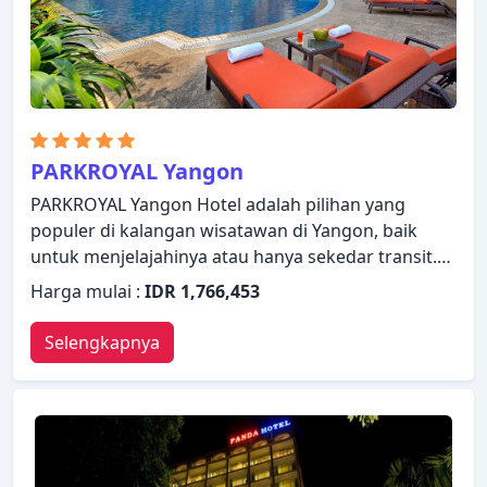
Sule Shangri-La, Yangon Hotel sebagai tempat
persinggahan Anda.
PARKROYAL Yangon
PARKROYAL Yangon Hotel adalah pilihan yang
populer di kalangan wisatawan di Yangon, baik
untuk menjelajahinya atau hanya sekedar transit.
Properti ini memiliki berbagai fasilitas yang
Harga mulai :
IDR 1,766,453
membuat pengalaman menginap Anda
menyenangkan. Layanan kamar 24 jam, WiFi gratis
Selengkapnya
di semua kamar, satpam 24 jam, layanan
kebersihan harian, mesin fax hanyalah beberapa
dari berbagai fasilitas yang ditawarkan.
Bersantailah di kamar Anda yang nyaman dan
beberapa kamar dilengkapi dengan fasilitas seperti