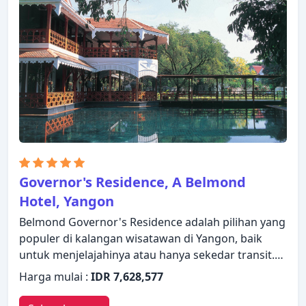
kamar bebas asap rokok, AC. Untuk meningkatkan
kualitas pengalaman menginap para tamu, hotel ini
menawarkan fasilitas rekreasi seperti pusat
kebugaran, taman. Kemudahan dan kenyamanan
membuat Summit Parkview Hotel pilihan yang
sempurna sebagai tempat menginap Anda di
Yangon.
Governor's Residence, A Belmond
Hotel, Yangon
Belmond Governor's Residence adalah pilihan yang
populer di kalangan wisatawan di Yangon, baik
untuk menjelajahinya atau hanya sekedar transit.
Properti ini memiliki berbagai fasilitas yang
Harga mulai :
IDR 7,628,577
membuat pengalaman menginap Anda
menyenangkan. Layanan kamar 24 jam, WiFi gratis