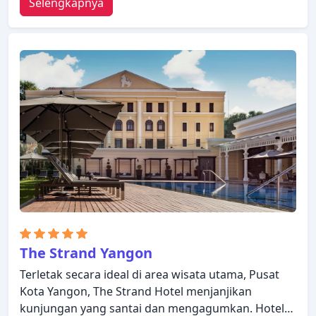
Selengkapnya
di semua kamar, layanan kebersihan harian,
layanan taksi, satpam 24 jam hanyalah beberapa
dari berbagai fasilitas yang ditawarkan. Dirancang
untuk memberikan kenyamanan, beberapa kamar
memiliki televisi layar datar, rak pakaian, kopi instan
gratis, teh gratis, minuman selamat datang gratis
untuk memastikan kenyamanan istirahat malam
Anda. Pulihkan diri Anda setelah berkeliling
seharian dalam kenyamanan kamar Anda atau
manfaatkan fasilitas seperti kolam renang luar
ruangan, spa, pijat, taman, kamar uap. Kemudahan
dan kenyamanan membuat Belmond Governor's
Residence menjadi pilihan yang sempurna sebagai
tempat menginap Anda di Yangon.
The Strand Yangon
Terletak secara ideal di area wisata utama, Pusat
Kota Yangon, The Strand Hotel menjanjikan
kunjungan yang santai dan mengagumkan. Hotel