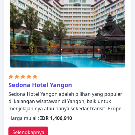
Sedona Hotel Yangon
Sedona Hotel Yangon adalah pilihan yang populer
di kalangan wisatawan di Yangon, baik untuk
menjelajahinya atau hanya sekedar transit. Properti
ini menawarkan berbagai fasilitas untuk
Harga mulai :
IDR 1,406,910
memastikan Anda mendapatkan pengalaman yang
luar biasa. Layanan kamar 24 jam, WiFi gratis di
Selengkapnya