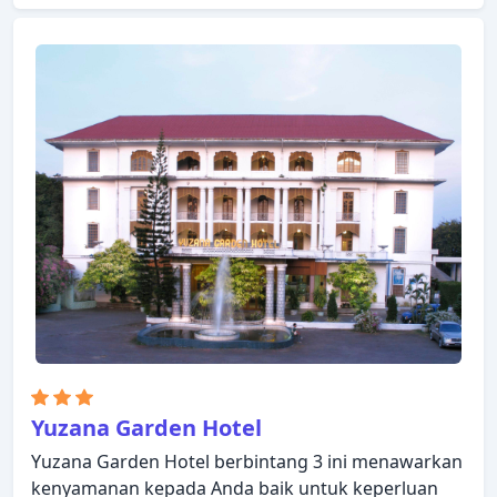
disediakan hotel. Bersantailah di kamar Anda yang
nyaman dan beberapa kamar dilengkapi dengan
fasilitas seperti televisi layar datar, akses internet -
WiFi, akses internet WiFi (gratis), kamar bebas asap
rokok, AC. Hotel ini menawarkan berbagai pilihan
rekreasi. Apa pun alasan Anda mengunjungi
Yangon, Clover City Center Plus Hotel akan
membuat Anda langsung merasa seperti di rumah.
Yuzana Garden Hotel
Yuzana Garden Hotel berbintang 3 ini menawarkan
kenyamanan kepada Anda baik untuk keperluan