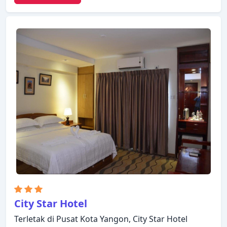
gratis di semua kamar, satpam 24 jam, layanan
kebersihan harian, toko oleh-oleh/cinderamata
hanyalah beberapa dari berbagai fasilitas yang
ditawarkan. Setiap kamar didesain dengan elegan
dan dilengkapi dengan fasilitas yang berguna.
Hotel ini menawarkan berbagai pilihan rekreasi.
Panda Hotel adalah pilihan yang sangat baik untuk
menjelajahi Yangon atau untuk sekadar bersantai
dan menyegarkan diri.
City Star Hotel
Terletak di Pusat Kota Yangon, City Star Hotel