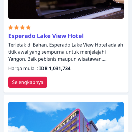
Esperado Lake View Hotel
Terletak di Bahan, Esperado Lake View Hotel adalah
titik awal yang sempurna untuk menjelajahi
Yangon. Baik pebisnis maupun wisatawan,
keduanya dapat menikmati fasilitas dan layanan
Harga mulai :
IDR 1,031,734
hotel. Semua fasilitas yang diperlukan, termasuk
layanan kamar 24 jam, WiFi gratis di semua kamar,
Selengkapnya
satpam 24 jam, layanan kebersihan harian, layanan
tiket telah tersedia. Bersantailah di kamar Anda
yang nyaman dan beberapa kamar dilengkapi
dengan fasilitas seperti televisi layar datar, kopi
instan gratis, teh gratis, minuman selamat datang
gratis, cermin. Beristirahatlah setelah seharian
beraktivitas dan nikmati pusat kebugaran, sauna,