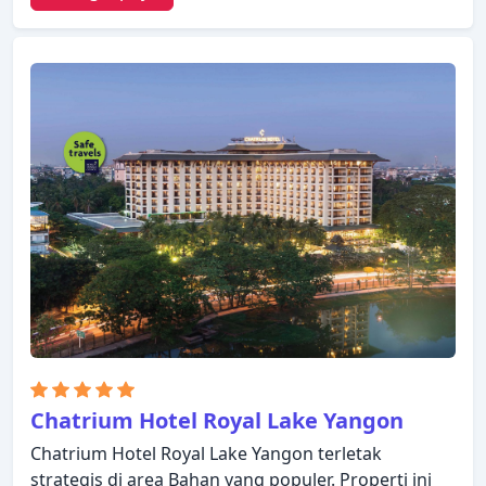
semua kamar, satpam 24 jam, toko serbaguna,
layanan kebersihan harian hanyalah beberapa dari
berbagai fasilitas yang ditawarkan. Televisi layar
datar, lantai karpet, rak pakaian, kopi instan gratis,
teh gratis dapat ditemukan di beberapa pilihan
kamar. Suasana tenang di properti ini meluas
hingga fasilitas rekreasinya yang meliputi hot tub,
pusat kebugaran, sauna, kolam renang luar
ruangan, spa. Apa pun alasan Anda mengunjungi
Yangon, Sedona Hotel Yangon akan membuat Anda
langsung merasa seperti di rumah.
Chatrium Hotel Royal Lake Yangon
Chatrium Hotel Royal Lake Yangon terletak
strategis di area Bahan yang populer. Properti ini