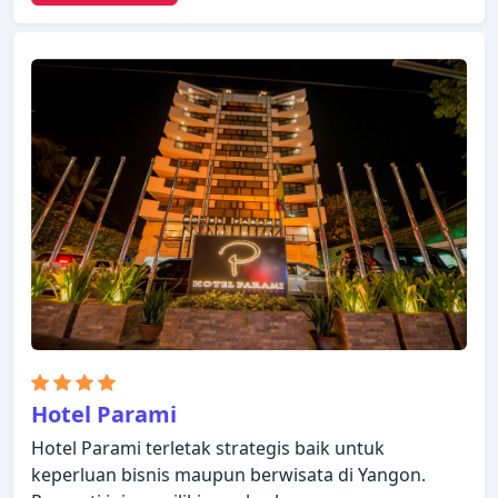
mobil, kuil tersedia untuk Anda nikmati.
Bersantailah di kamar Anda yang nyaman dan
beberapa kamar dilengkapi dengan fasilitas seperti
teh gratis, ruang penyimpanan pakaian, handuk,
lantai kayu/parket, sandal. Beristirahatlah setelah
seharian beraktivitas dan nikmati lapangan golf
(sekitar 3 km). Temukan semua yang Yangon
tawarkan dengan membuat Holly Hotel sebagai
tempat persinggahan Anda.
Hotel Parami
Hotel Parami terletak strategis baik untuk
keperluan bisnis maupun berwisata di Yangon.