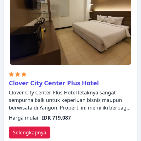
Center Hotel.
Clover City Center Plus Hotel
Clover City Center Plus Hotel letaknya sangat
sempurna baik untuk keperluan bisnis maupun
berwisata di Yangon. Properti ini memiliki berbagai
fasilitas yang membuat pengalaman menginap
Harga mulai :
IDR 719,087
Anda menyenangkan. Manfaatkan layanan kamar
24 jam, WiFi gratis di semua kamar, satpam 24 jam,
Selengkapnya
layanan kebersihan harian, layanan pos yang