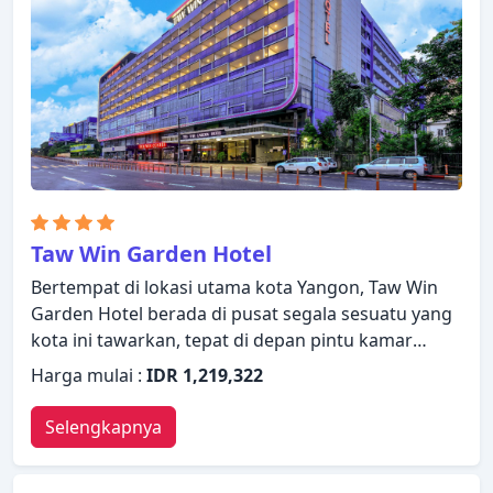
spa. Temukan semua yang Yangon tawarkan
dengan membuat Esperado Lake View Hotel
sebagai tempat persinggahan Anda.
Taw Win Garden Hotel
Bertempat di lokasi utama kota Yangon, Taw Win
Garden Hotel berada di pusat segala sesuatu yang
kota ini tawarkan, tepat di depan pintu kamar
Anda. Properti ini memiliki berbagai fasilitas yang
Harga mulai :
IDR 1,219,322
membuat pengalaman menginap Anda
menyenangkan. Staf yang siap melayani akan
Selengkapnya
menyambut dan memandu Anda di Taw Win
Garden Hotel. Semua kamar dirancang dan