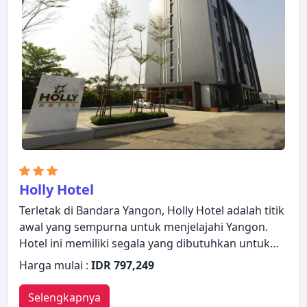
handuk, akses internet WiFi (gratis), kamar bebas
asap rokok. Properti ini menawarkan berbagai
pilihan fasilitas rekreasi. Dengan layanan handal
dan staf profesional, Myint Myat Guest House
memenuhi kebutuhan Anda.
Holly Hotel
Terletak di Bandara Yangon, Holly Hotel adalah titik
awal yang sempurna untuk menjelajahi Yangon.
Hotel ini memiliki segala yang dibutuhkan untuk
menginap dengan nyaman. Fasilitas-fasilitas seperti
Harga mulai :
IDR 797,249
layanan kamar 24 jam, WiFi gratis di semua kamar,
satpam 24 jam, tempat pengisian listrik untuk
Selengkapnya