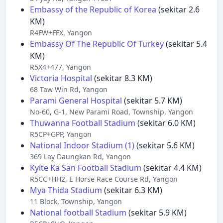
Embassy of the Republic of Korea
(sekitar 2.6
KM)
R4FW+FFX, Yangon
Embassy Of The Republic Of Turkey
(sekitar 5.4
KM)
R5X4+477, Yangon
Victoria Hospital
(sekitar 8.3 KM)
68 Taw Win Rd, Yangon
Parami General Hospital
(sekitar 5.7 KM)
No-60, G-1, New Parami Road, Township, Yangon
Thuwanna Football Stadium
(sekitar 6.0 KM)
R5CP+GPP, Yangon
National Indoor Stadium (1)
(sekitar 5.6 KM)
369 Lay Daungkan Rd, Yangon
Kyite Ka San Football Stadium
(sekitar 4.4 KM)
R5CC+HH2, E Horse Race Course Rd, Yangon
Mya Thida Stadium
(sekitar 6.3 KM)
11 Block, Township, Yangon
National football Stadium
(sekitar 5.9 KM)