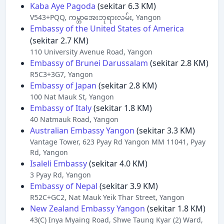
Kaba Aye Pagoda
(sekitar 6.3 KM)
V543+PQQ, ကမ္ဘာအေးဘုရားလမ်း, Yangon
Embassy of the United States of America
(sekitar 2.7 KM)
110 University Avenue Road, Yangon
Embassy of Brunei Darussalam
(sekitar 2.8 KM)
R5C3+3G7, Yangon
Embassy of Japan
(sekitar 2.8 KM)
100 Nat Mauk St, Yangon
Embassy of Italy
(sekitar 1.8 KM)
40 Natmauk Road, Yangon
Australian Embassy Yangon
(sekitar 3.3 KM)
Vantage Tower, 623 Pyay Rd Yangon MM 11041, Pyay
Rd, Yangon
Isaleli Embassy
(sekitar 4.0 KM)
3 Pyay Rd, Yangon
Embassy of Nepal
(sekitar 3.9 KM)
R52C+GC2, Nat Mauk Yeik Thar Street, Yangon
New Zealand Embassy Yangon
(sekitar 1.8 KM)
43(C) Inya Myaing Road, Shwe Taung Kyar (2) Ward,