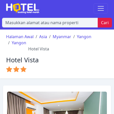
Cari
Halaman Awal
Asia
Myanmar
Yangon
Yangon
Hotel Vista
Hotel Vista