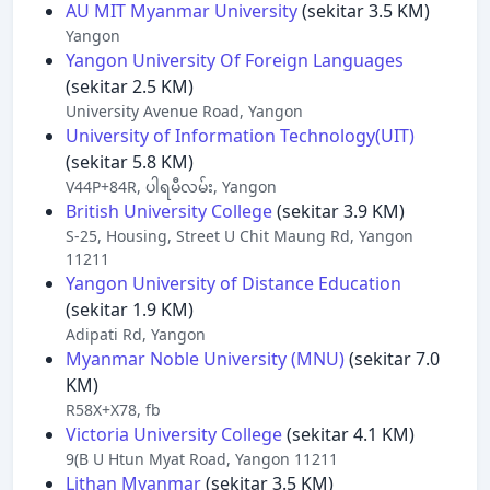
AU MIT Myanmar University
(sekitar 3.5 KM)
Yangon
Yangon University Of Foreign Languages
(sekitar 2.5 KM)
University Avenue Road, Yangon
University of Information Technology(UIT)
(sekitar 5.8 KM)
V44P+84R, ပါရမီလမ်း, Yangon
British University College
(sekitar 3.9 KM)
S-25, Housing, Street U Chit Maung Rd, Yangon
11211
Yangon University of Distance Education
(sekitar 1.9 KM)
Adipati Rd, Yangon
Myanmar Noble University (MNU)
(sekitar 7.0
KM)
R58X+X78, fb
Victoria University College
(sekitar 4.1 KM)
9(B U Htun Myat Road, Yangon 11211
Lithan Myanmar
(sekitar 3.5 KM)