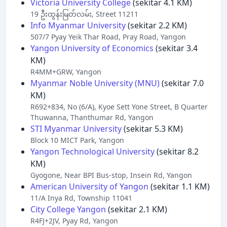
Victoria University College
(sekitar 4.1 KM)
19 ဦးထွန်းမြတ်လမ်း, Street 11211
Info Myanmar University
(sekitar 2.2 KM)
507/7 Pyay Yeik Thar Road, Pray Road, Yangon
Yangon University of Economics
(sekitar 3.4
KM)
R4MM+GRW, Yangon
Myanmar Noble University (MNU)
(sekitar 7.0
KM)
R692+834, No (6/A), Kyoe Sett Yone Street, B Quarter
Thuwanna, Thanthumar Rd, Yangon
STI Myanmar University
(sekitar 5.3 KM)
Block 10 MICT Park, Yangon
Yangon Technological University
(sekitar 8.2
KM)
Gyogone, Near BPI Bus-stop, Insein Rd, Yangon
American University of Yangon
(sekitar 1.1 KM)
11/A Inya Rd, Township 11041
City College Yangon
(sekitar 2.1 KM)
R4FJ+2JV, Pyay Rd, Yangon