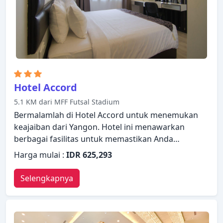
Hotel Accord
5.1 KM dari MFF Futsal Stadium
Bermalamlah di Hotel Accord untuk menemukan
keajaiban dari Yangon. Hotel ini menawarkan
berbagai fasilitas untuk memastikan Anda
mendapatkan pengalaman yang luar biasa. WiFi
Harga mulai :
IDR 625,293
gratis di semua kamar, satpam 24 jam, layanan
kebersihan harian, layanan taksi, layanan tiket
Selengkapnya
dapat ditemukan di hotel ini. Televisi layar datar,
kamar mandi tambahan, toilet tambahan, rak
pakaian, kopi instan gratis dapat ditemukan di
beberapa kamar. Hotel ini menawarkan berbagai