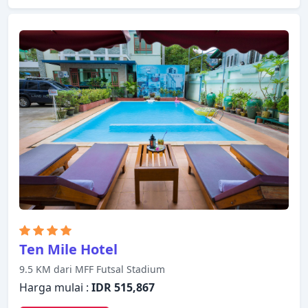
hotel ini. Teh gratis, ruang penyimpanan pakaian,
handuk, sandal, kopi instan gratis dapat ditemukan
di beberapa kamar. Suasana tenang di hotel ini
meluas hingga fasilitas rekreasinya yang meliputi
pusat kebugaran, spa, pijat, taman. Kemudahan
dan kenyamanan membuat Hotel Yangon pilihan
yang sempurna sebagai tempat menginap Anda di
Yangon.
Ten Mile Hotel
9.5 KM dari MFF Futsal Stadium
Harga mulai :
IDR 515,867