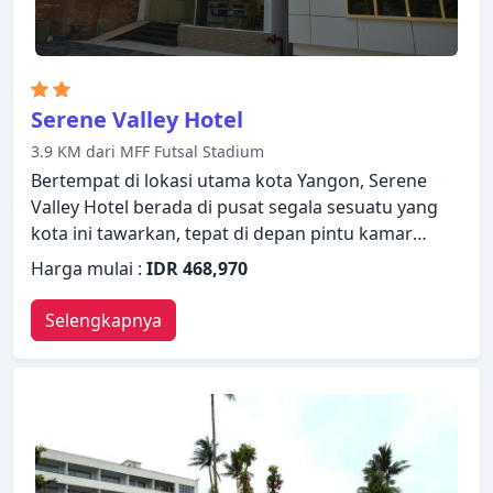
Serene Valley Hotel
3.9 KM dari MFF Futsal Stadium
Bertempat di lokasi utama kota Yangon, Serene
Valley Hotel berada di pusat segala sesuatu yang
kota ini tawarkan, tepat di depan pintu kamar
Anda. Properti ini menawarkan berbagai fasilitas
Harga mulai :
IDR 468,970
untuk memastikan Anda mendapatkan
pengalaman yang luar biasa. Manfaatkan layanan
Selengkapnya
kamar 24 jam, WiFi gratis di semua kamar, satpam
24 jam, layanan kebersihan harian, layanan taksi
yang ada di properti ini. Kamar dirancang untuk
memberikan tingkat kenyamanan optimal dengan
dekorasi dan fasilitas yang nyaman seperti televisi
layar datar, rak pakaian, kopi instan gratis, cermin,