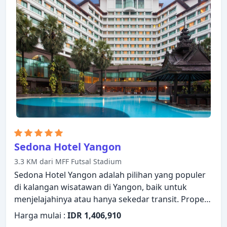
Yangon, Melia Yangon akan membuat Anda
langsung merasa seperti di rumah.
Sedona Hotel Yangon
3.3 KM dari MFF Futsal Stadium
Sedona Hotel Yangon adalah pilihan yang populer
di kalangan wisatawan di Yangon, baik untuk
menjelajahinya atau hanya sekedar transit. Properti
ini menawarkan berbagai fasilitas untuk
Harga mulai :
IDR 1,406,910
memastikan Anda mendapatkan pengalaman yang