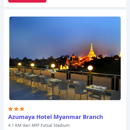
kebersihan harian, satpam 24 jam, resepsionis 24
jam hanyalah beberapa dari berbagai fasilitas yang
ditawarkan. Kamar dilengkapi dengan segala
fasilitas yang Anda butuhkan untuk bermalam
dengan nyaman. Di beberapa kamar terdapat
televisi layar datar, akses internet WiFi (gratis),
kamar bebas asap rokok, AC, penghangat ruangan.
Pulihkan diri Anda setelah berkeliling seharian
dalam kenyamanan kamar Anda atau manfaatkan
fasilitas rekreasi di hotel, termasuk pusat
kebugaran, sauna, kolam renang luar ruangan,
spa, pijat. Staf yang ramah, fasilitas yang istimewa
dan dekat dengan semua yang Yangon tawarkan,
merupakan tiga alasan utama Anda untuk
menginap di Inya Lake Hotel.
Azumaya Hotel Myanmar Branch
4.1 KM dari MFF Futsal Stadium