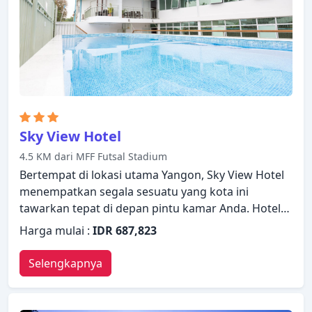
keramahan yang hangat dengan suasana yang
indah untuk membuat kunjungan Anda di Yangon
tidak terlupakan.
Sky View Hotel
4.5 KM dari MFF Futsal Stadium
Bertempat di lokasi utama Yangon, Sky View Hotel
menempatkan segala sesuatu yang kota ini
tawarkan tepat di depan pintu kamar Anda. Hotel
ini menawarkan berbagai fasilitas untuk
Harga mulai :
IDR 687,823
memastikan Anda mendapatkan pengalaman yang
luar biasa. Manfaatkan layanan kamar 24 jam, WiFi
Selengkapnya
gratis di semua kamar, satpam 24 jam, toko
serbaguna, layanan kebersihan harian yang
disediakan hotel. Beberapa kamar dirancang