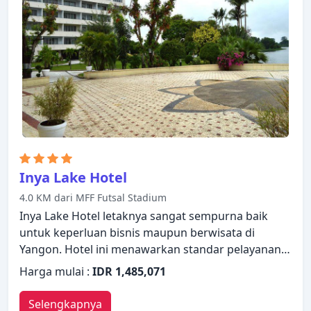
sandal. Suasana tenang di properti ini meluas
hingga fasilitas rekreasinya yang meliputi taman.
Staf yang ramah, fasilitas yang istimewa dan dekat
dengan semua yang Yangon tawarkan, merupakan
tiga alasan utama Anda untuk menginap di Serene
Valley Hotel.
Inya Lake Hotel
4.0 KM dari MFF Futsal Stadium
Inya Lake Hotel letaknya sangat sempurna baik
untuk keperluan bisnis maupun berwisata di
Yangon. Hotel ini menawarkan standar pelayanan
dan fasilitas yang tinggi untuk memenuhi setiap
Harga mulai :
IDR 1,485,071
kebutuhan semua wisatawan. Layanan kamar 24
jam, WiFi gratis di semua kamar, layanan
Selengkapnya