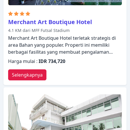
Merchant Art Boutique Hotel
4.1 KM dari MFF Futsal Stadium
Merchant Art Boutique Hotel terletak strategis di
area Bahan yang populer. Properti ini memiliki
berbagai fasilitas yang membuat pengalaman
menginap Anda menyenangkan. Fasilitas-fasilitas
Harga mulai :
IDR 734,720
seperti WiFi gratis di semua kamar, satpam 24 jam,
layanan kebersihan harian, toko oleh-
Selengkapnya
oleh/cinderamata, layanan pos tersedia untuk Anda
nikmati. Dirancang untuk memberikan
kenyamanan, beberapa kamar memiliki televisi
layar datar, handuk, akses internet WiFi (gratis),
kamar bebas asap rokok, AC untuk memastikan
kenyamanan istirahat malam Anda. Properti ini
menawarkan berbagai pilihan fasilitas rekreasi.
Merchant Art Boutique Hotel menggabungkan