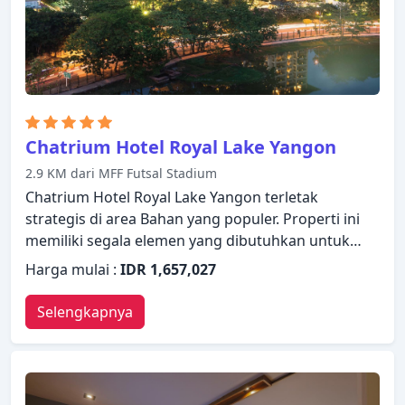
Chatrium Hotel Royal Lake Yangon
2.9 KM dari MFF Futsal Stadium
Chatrium Hotel Royal Lake Yangon terletak
strategis di area Bahan yang populer. Properti ini
memiliki segala elemen yang dibutuhkan untuk
menginap dengan nyaman. Staf yang siap melayani
Harga mulai :
IDR 1,657,027
akan menyambut dan memandu Anda di Chatrium
Hotel Royal Lake Yangon. Dirancang untuk
Selengkapnya
memberikan kenyamanan, beberapa kamar
memiliki televisi layar datar, telepon di kamar
mandi, lantai karpet, kopi instan gratis, teh gratis
untuk memastikan kenyamanan istirahat malam