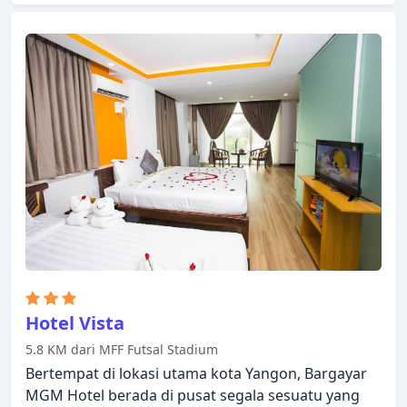
semua kamar, satpam 24 jam, layanan kebersihan
harian, check-in/check-out pribadi, telah tersedia.
Dirancang untuk memberikan kenyamanan,
beberapa kamar memiliki televisi layar datar, kopi
instan gratis, teh gratis, linen, cermin untuk
memastikan kenyamanan istirahat malam Anda.
Hibur diri Anda dengan fasilitas rekreasi di
properti, termasuk ruangan yoga, hot tub, pusat
kebugaran, sauna, lapangan golf (sekitar 3 km).
Temukan semua yang Yangon tawarkan dengan
membuat Novotel Yangon Max sebagai tempat
persinggahan Anda.
Hotel Vista
5.8 KM dari MFF Futsal Stadium
Bertempat di lokasi utama kota Yangon, Bargayar
MGM Hotel berada di pusat segala sesuatu yang