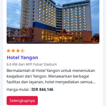
Hotel Yangon
6.6 KM dari MFF Futsal Stadium
Bermalamlah di Hotel Yangon untuk menemukan
keajaiban dari Yangon. Menawarkan berbagai
fasilitas dan layanan, hotel menyediakan semua
yang Anda butuhkan untuk bermalam dengan
Harga mulai :
IDR 844,146
nyaman. Layanan kamar 24 jam, WiFi gratis di
semua kamar, satpam 24 jam, toko serbaguna,
Selengkapnya
layanan kebersihan harian dapat ditemukan di