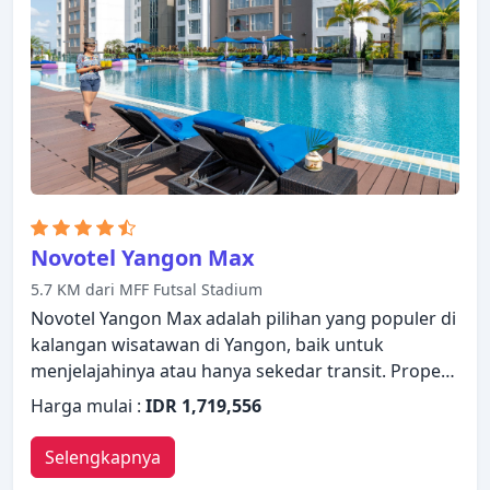
rak pakaian. Akses ke pusat kebugaran, sauna,
kolam renang luar ruangan, kolam renang dalam
ruangan, spa di properti ini akan meningkatkan
kepuasan menginap Anda. Dengan layanan handal
dan staf profesional, Lotte Hotels & Resorts Yangon
memenuhi kebutuhan Anda.
Novotel Yangon Max
5.7 KM dari MFF Futsal Stadium
Novotel Yangon Max adalah pilihan yang populer di
kalangan wisatawan di Yangon, baik untuk
menjelajahinya atau hanya sekedar transit. Properti
ini menawarkan berbagai fasilitas untuk
Harga mulai :
IDR 1,719,556
memastikan Anda mendapatkan pengalaman yang
luar biasa. Semua fasilitas yang diperlukan,
Selengkapnya
termasuk layanan kamar 24 jam, WiFi gratis di