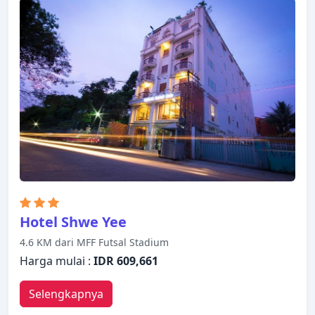
dengan baik dengan adanya fasilitas televisi layar
datar, akses internet - WiFi, akses internet WiFi
(gratis), kamar bebas asap rokok, AC. Pulihkan diri
Anda setelah berkeliling seharian dalam
kenyamanan kamar Anda atau manfaatkan fasilitas
rekreasi di hotel, termasuk taman. Sky View Hotel
adalah pilihan yang sangat baik untuk menjelajahi
Yangon atau untuk sekadar bersantai dan
menyegarkan diri.
Hotel Shwe Yee
4.6 KM dari MFF Futsal Stadium
Harga mulai :
IDR 609,661
Selengkapnya