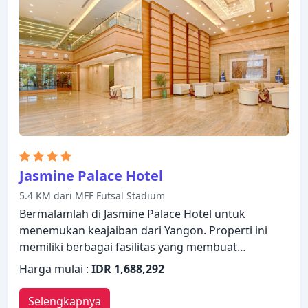
pilihan rekreasi. Hotel Accord adalah pilihan yang
sangat baik untuk menjelajahi Yangon atau untuk
sekadar bersantai dan menyegarkan diri.
Jasmine Palace Hotel
5.4 KM dari MFF Futsal Stadium
Bermalamlah di Jasmine Palace Hotel untuk
menemukan keajaiban dari Yangon. Properti ini
memiliki berbagai fasilitas yang membuat
pengalaman menginap Anda menyenangkan.
Harga mulai :
IDR 1,688,292
Fasilitas-fasilitas seperti layanan kamar 24 jam, WiFi
gratis di semua kamar, satpam 24 jam, layanan
Selengkapnya