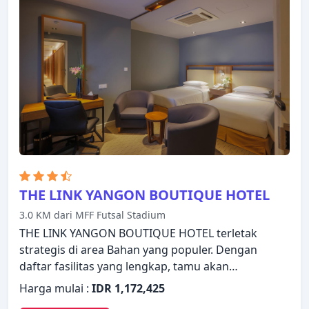
Anda. Properti ini menawarkan berbagai pilihan
fasilitas rekreasi. Staf yang ramah, fasilitas yang
istimewa dan dekat dengan semua yang Yangon
tawarkan, merupakan tiga alasan utama Anda
untuk menginap di Chatrium Hotel Royal Lake
Yangon.
THE LINK YANGON BOUTIQUE HOTEL
3.0 KM dari MFF Futsal Stadium
THE LINK YANGON BOUTIQUE HOTEL terletak
strategis di area Bahan yang populer. Dengan
daftar fasilitas yang lengkap, tamu akan
merasakan pengalaman menginap di properti yang
Harga mulai :
IDR 1,172,425
nyaman. Manfaatkan layanan kamar 24 jam,