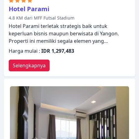
Hotel Parami
4.8 KM dari MFF Futsal Stadium
Hotel Parami terletak strategis baik untuk
keperluan bisnis maupun berwisata di Yangon.
Properti ini memiliki segala elemen yang
dibutuhkan untuk menginap dengan nyaman. Staf
Harga mulai :
IDR 1,297,483
yang siap melayani akan menyambut dan
memandu Anda di Hotel Parami. Bersantailah di
Selengkapnya
kamar Anda yang nyaman dan beberapa kamar
dilengkapi dengan fasilitas seperti televisi layar
datar, minuman selamat datang gratis, cermin,
sandal, handuk. Beristirahatlah setelah seharian
beraktivitas dan nikmatilah pusat kebugaran,
kolam renang luar ruangan, kolam renang dalam
ruangan, spa, pijat. Kemudahan dan kenyamanan
membuat Hotel Parami menjadi pilihan yang
sempurna sebagai tempat menginap Anda di
Yangon.