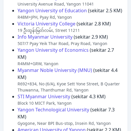
University Avenue Road, Yangon 11041
Yangon University of Education
(sekitar 2.5 KM)
R48M+JPH, Pyay Rd, Yangon
Victoria University College
(sekitar 2.8 KM)
19 ဦးထွန်းမြတ်လမ်း, Street 11211
Info Myanmar University
(sekitar 2.9 KM)
507/7 Pyay Yeik Thar Road, Pray Road, Yangon
Yangon University of Economics
(sekitar 2.7
KM)
R4MM+GRW, Yangon
Myanmar Noble University (MNU)
(sekitar 4.4
KM)
R692+834, No (6/A), Kyoe Sett Yone Street, B Quarter
Thuwanna, Thanthumar Rd, Yangon
STI Myanmar University
(sekitar 4.3 KM)
Block 10 MICT Park, Yangon
Yangon Technological University
(sekitar 7.3
KM)
Gyogone, Near BPI Bus-stop, Insein Rd, Yangon
American University of Yangon
(sekitar 2.2 KM)