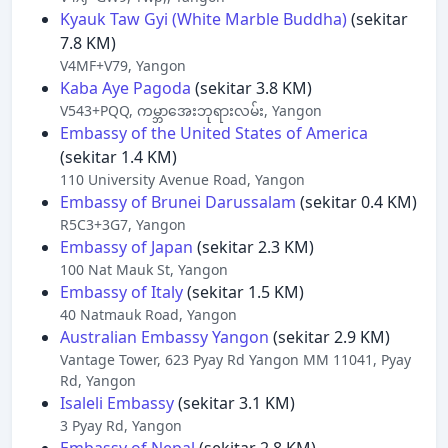
Kyauk Taw Gyi (White Marble Buddha)
(sekitar
7.8 KM)
V4MF+V79, Yangon
Kaba Aye Pagoda
(sekitar 3.8 KM)
V543+PQQ, ကမ္ဘာအေးဘုရားလမ်း, Yangon
Embassy of the United States of America
(sekitar 1.4 KM)
110 University Avenue Road, Yangon
Embassy of Brunei Darussalam
(sekitar 0.4 KM)
R5C3+3G7, Yangon
Embassy of Japan
(sekitar 2.3 KM)
100 Nat Mauk St, Yangon
Embassy of Italy
(sekitar 1.5 KM)
40 Natmauk Road, Yangon
Australian Embassy Yangon
(sekitar 2.9 KM)
Vantage Tower, 623 Pyay Rd Yangon MM 11041, Pyay
Rd, Yangon
Isaleli Embassy
(sekitar 3.1 KM)
3 Pyay Rd, Yangon