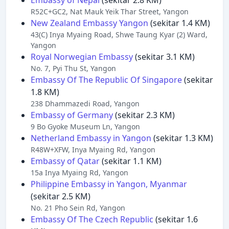
Embassy of Nepal
(sekitar 2.8 KM)
R52C+GC2, Nat Mauk Yeik Thar Street, Yangon
New Zealand Embassy Yangon
(sekitar 1.4 KM)
43(C) Inya Myaing Road, Shwe Taung Kyar (2) Ward,
Yangon
Royal Norwegian Embassy
(sekitar 3.1 KM)
No. 7, Pyi Thu St, Yangon
Embassy Of The Republic Of Singapore
(sekitar
1.8 KM)
238 Dhammazedi Road, Yangon
Embassy of Germany
(sekitar 2.3 KM)
9 Bo Gyoke Museum Ln, Yangon
Netherland Embassy in Yangon
(sekitar 1.3 KM)
R48W+XFW, Inya Myaing Rd, Yangon
Embassy of Qatar
(sekitar 1.1 KM)
15a Inya Myaing Rd, Yangon
Philippine Embassy in Yangon, Myanmar
(sekitar 2.5 KM)
No. 21 Pho Sein Rd, Yangon
Embassy Of The Czech Republic
(sekitar 1.6