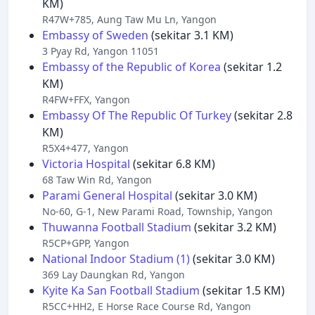
KM)
R47W+785, Aung Taw Mu Ln, Yangon
Embassy of Sweden
(sekitar 3.1 KM)
3 Pyay Rd, Yangon 11051
Embassy of the Republic of Korea
(sekitar 1.2
KM)
R4FW+FFX, Yangon
Embassy Of The Republic Of Turkey
(sekitar 2.8
KM)
R5X4+477, Yangon
Victoria Hospital
(sekitar 6.8 KM)
68 Taw Win Rd, Yangon
Parami General Hospital
(sekitar 3.0 KM)
No-60, G-1, New Parami Road, Township, Yangon
Thuwanna Football Stadium
(sekitar 3.2 KM)
R5CP+GPP, Yangon
National Indoor Stadium (1)
(sekitar 3.0 KM)
369 Lay Daungkan Rd, Yangon
Kyite Ka San Football Stadium
(sekitar 1.5 KM)
R5CC+HH2, E Horse Race Course Rd, Yangon