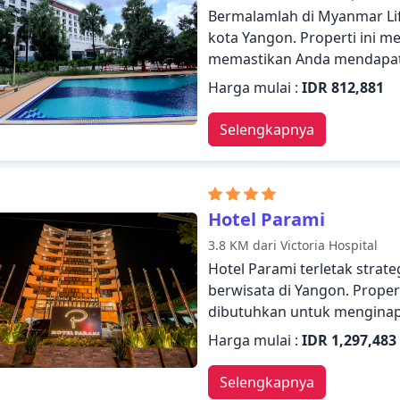
Bermalamlah di Myanmar Li
kota Yangon. Properti ini m
memastikan Anda mendapatk
kamar 24 jam, WiFi gratis d
Harga mulai :
IDR 812,881
parkir valet, tempat parkir 
tamu. Kamar dilengkapi den
Selengkapnya
untuk bermalam dengan nyam
layar datar, cermin, handuk, 
(gratis). Properti ini menawa
Staf yang ramah, fasilitas
Hotel Parami
yang Yangon tawarkan, mer
3.8 KM dari Victoria Hospital
menginap di Myanmar Life H
Hotel Parami terletak strat
berwisata di Yangon. Proper
dibutuhkan untuk menginap
akan menyambut dan memand
Harga mulai :
IDR 1,297,483
kamar Anda yang nyaman da
fasilitas seperti televisi la
Selengkapnya
cermin, sandal, handuk. Beri