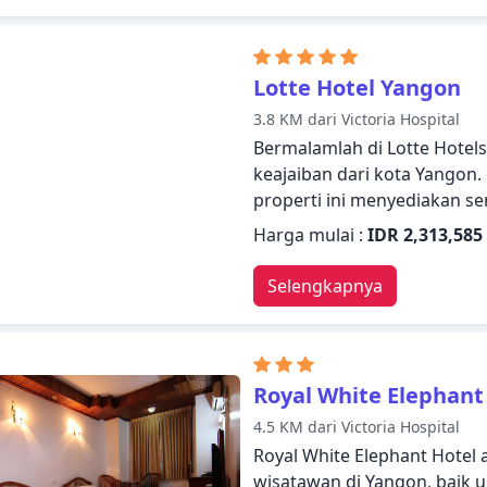
dan nikmatilah pusat kebug
renang dalam ruangan, spa
membuat Hotel Parami menj
Lotte Hotel Yangon
tempat menginap Anda di Y
3.8 KM dari Victoria Hospital
Bermalamlah di Lotte Hote
keajaiban dari kota Yangon.
properti ini menyediakan 
bermalam dengan nyaman. L
Harga mulai :
IDR 2,313,585
layanan kebersihan harian, 
dalam daftar hal-hal yang d
Selengkapnya
kamar dirancang dan didek
di rumah dan beberapa kamar
toilet tambahan, telepon di 
Akses ke pusat kebugaran, 
Royal White Elephant
renang dalam ruangan, spa 
4.5 KM dari Victoria Hospital
kepuasan menginap Anda. D
Royal White Elephant Hotel 
profesional, Lotte Hotels 
wisatawan di Yangon, baik 
Anda.