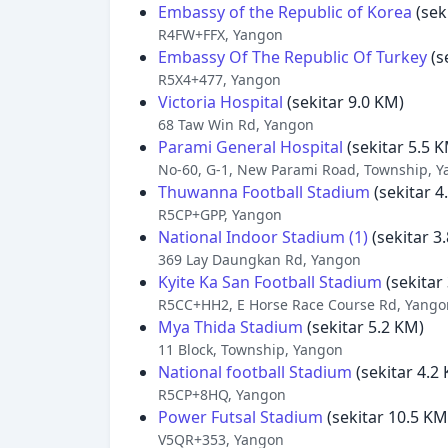
Embassy of the Republic of Korea
(sek
R4FW+FFX, Yangon
Embassy Of The Republic Of Turkey
(s
R5X4+477, Yangon
Victoria Hospital
(sekitar 9.0 KM)
68 Taw Win Rd, Yangon
Parami General Hospital
(sekitar 5.5 
No-60, G-1, New Parami Road, Township, 
Thuwanna Football Stadium
(sekitar 4
R5CP+GPP, Yangon
National Indoor Stadium (1)
(sekitar 3
369 Lay Daungkan Rd, Yangon
Kyite Ka San Football Stadium
(sekitar
R5CC+HH2, E Horse Race Course Rd, Yango
Mya Thida Stadium
(sekitar 5.2 KM)
11 Block, Township, Yangon
National football Stadium
(sekitar 4.2
R5CP+8HQ, Yangon
Power Futsal Stadium
(sekitar 10.5 KM
V5QR+353, Yangon