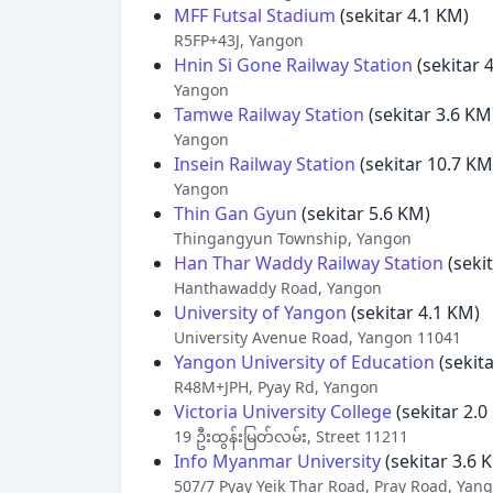
MFF Futsal Stadium
(sekitar 4.1 KM)
R5FP+43J, Yangon
Hnin Si Gone Railway Station
(sekitar 
Yangon
Tamwe Railway Station
(sekitar 3.6 KM
Yangon
Insein Railway Station
(sekitar 10.7 KM
Yangon
Thin Gan Gyun
(sekitar 5.6 KM)
Thingangyun Township, Yangon
Han Thar Waddy Railway Station
(seki
Hanthawaddy Road, Yangon
University of Yangon
(sekitar 4.1 KM)
University Avenue Road, Yangon 11041
Yangon University of Education
(sekita
R48M+JPH, Pyay Rd, Yangon
Victoria University College
(sekitar 2.0
19 ဦးထွန်းမြတ်လမ်း, Street 11211
Info Myanmar University
(sekitar 3.6 
507/7 Pyay Yeik Thar Road, Pray Road, Yan