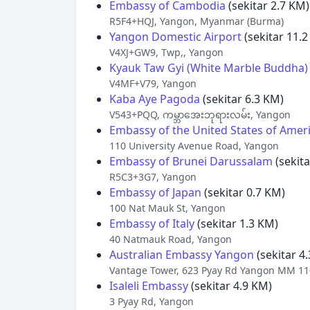
Embassy of Cambodia
(sekitar 2.7 KM)
R5F4+HQJ, Yangon, Myanmar (Burma)
Yangon Domestic Airport
(sekitar 11.
V4XJ+GW9, Twp,, Yangon
Kyauk Taw Gyi (White Marble Buddha)
V4MF+V79, Yangon
Kaba Aye Pagoda
(sekitar 6.3 KM)
V543+PQQ, ကမ္ဘာအေးဘုရားလမ်း, Yangon
Embassy of the United States of Amer
110 University Avenue Road, Yangon
Embassy of Brunei Darussalam
(sekita
R5C3+3G7, Yangon
Embassy of Japan
(sekitar 0.7 KM)
100 Nat Mauk St, Yangon
Embassy of Italy
(sekitar 1.3 KM)
40 Natmauk Road, Yangon
Australian Embassy Yangon
(sekitar 4
Vantage Tower, 623 Pyay Rd Yangon MM 11
Isaleli Embassy
(sekitar 4.9 KM)
3 Pyay Rd, Yangon