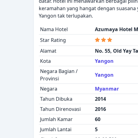
datar. Hotel ini menawarkan berbagai pil
keramahan yang hangat dengan suasana 
Yangon tak terlupakan.
Nama Hotel
Azumaya Hotel 
Star Rating
Alamat
No. 55, Old Yay Ta
Kota
Yangon
Negara Bagian /
Yangon
Provinsi
Negara
Myanmar
Tahun Dibuka
2014
Tahun Direnovasi
2016
Jumlah Kamar
60
Jumlah Lantai
5