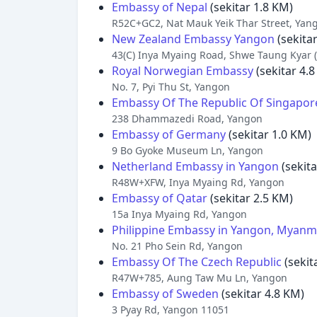
Embassy of Nepal
(sekitar 1.8 KM)
R52C+GC2, Nat Mauk Yeik Thar Street, Yan
New Zealand Embassy Yangon
(sekita
43(C) Inya Myaing Road, Shwe Taung Kyar 
Royal Norwegian Embassy
(sekitar 4.
No. 7, Pyi Thu St, Yangon
Embassy Of The Republic Of Singapor
238 Dhammazedi Road, Yangon
Embassy of Germany
(sekitar 1.0 KM)
9 Bo Gyoke Museum Ln, Yangon
Netherland Embassy in Yangon
(sekita
R48W+XFW, Inya Myaing Rd, Yangon
Embassy of Qatar
(sekitar 2.5 KM)
15a Inya Myaing Rd, Yangon
Philippine Embassy in Yangon, Myanm
No. 21 Pho Sein Rd, Yangon
Embassy Of The Czech Republic
(sekit
R47W+785, Aung Taw Mu Ln, Yangon
Embassy of Sweden
(sekitar 4.8 KM)
3 Pyay Rd, Yangon 11051