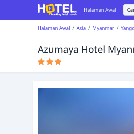
Halaman Awal
Halaman Awal
Asia
Myanmar
Yang
Azumaya Hotel Myan