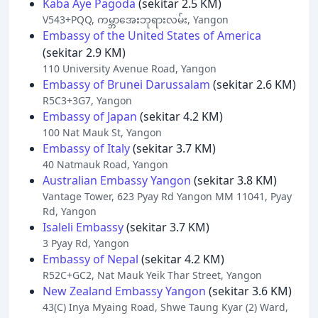
Kaba Aye Pagoda
(sekitar 2.5 KM)
V543+PQQ, ကမ္ဘာအေးဘုရားလမ်း, Yangon
Embassy of the United States of America
(sekitar 2.9 KM)
110 University Avenue Road, Yangon
Embassy of Brunei Darussalam
(sekitar 2.6 KM)
R5C3+3G7, Yangon
Embassy of Japan
(sekitar 4.2 KM)
100 Nat Mauk St, Yangon
Embassy of Italy
(sekitar 3.7 KM)
40 Natmauk Road, Yangon
Australian Embassy Yangon
(sekitar 3.8 KM)
Vantage Tower, 623 Pyay Rd Yangon MM 11041, Pyay
Rd, Yangon
Isaleli Embassy
(sekitar 3.7 KM)
3 Pyay Rd, Yangon
Embassy of Nepal
(sekitar 4.2 KM)
R52C+GC2, Nat Mauk Yeik Thar Street, Yangon
New Zealand Embassy Yangon
(sekitar 3.6 KM)
43(C) Inya Myaing Road, Shwe Taung Kyar (2) Ward,