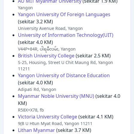
AU MIT Myanmar University
(sekitar 1.9 KM)
Yangon
Yangon University Of Foreign Languages
(sekitar 3.2 KM)
University Avenue Road, Yangon
University of Information Technology(UIT)
(sekitar 4.0 KM)
V44P+84R, ပါရမီလမ်း, Yangon
British University College
(sekitar 2.5 KM)
S-25, Housing, Street U Chit Maung Rd, Yangon
11211
Yangon University of Distance Education
(sekitar 4.0 KM)
Adipati Rd, Yangon
Myanmar Noble University (MNU)
(sekitar 4.0
KM)
R58X+X78, fb
Victoria University College
(sekitar 4.1 KM)
9(B U Htun Myat Road, Yangon 11211
Lithan Myanmar
(sekitar 3.7 KM)