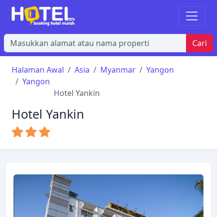
Cari
Halaman Awal
Asia
Myanmar
Yangon
Yangon
Hotel Yankin
Hotel Yankin