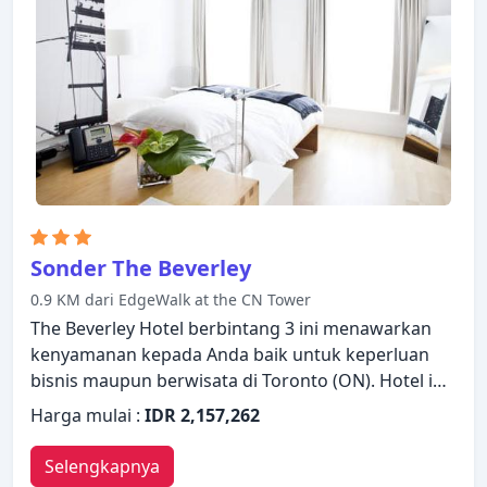
pusat kebugaran, sauna, kolam renang dalam
ruangan, spa. The Westin Harbour Castle Toronto
menggabungkan keramahan yang hangat dengan
suasana yang indah untuk membuat kunjungan
Anda di Toronto (ON) tak terlupakan.
Sonder The Beverley
0.9 KM dari EdgeWalk at the CN Tower
The Beverley Hotel berbintang 3 ini menawarkan
kenyamanan kepada Anda baik untuk keperluan
bisnis maupun berwisata di Toronto (ON). Hotel ini
menawarkan berbagai fasilitas untuk memastikan
Harga mulai :
IDR 2,157,262
Anda mendapatkan pengalaman yang luar biasa.
Wi-Fi gratis di semua kamar, resepsionis 24 jam,
Selengkapnya
fasilitas bagi tamu dengan kebutuhan khusus,