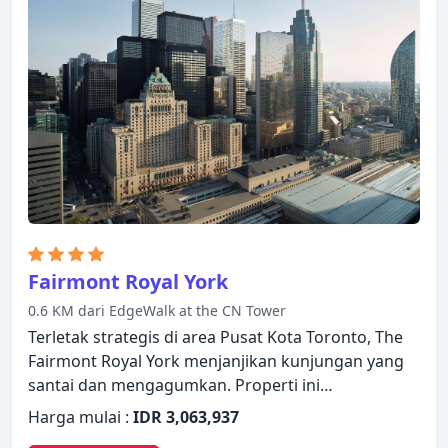
Fairmont Royal York
0.6 KM dari EdgeWalk at the CN Tower
Terletak strategis di area Pusat Kota Toronto, The
Fairmont Royal York menjanjikan kunjungan yang
santai dan mengagumkan. Properti ini
menawarkan berbagai fasilitas untuk memastikan
Harga mulai :
IDR 3,063,937
Anda mendapatkan pengalaman yang luar biasa.