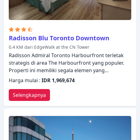
Radisson Blu Toronto Downtown
0.4 KM dari EdgeWalk at the CN Tower
Radisson Admiral Toronto Harbourfront terletak
strategis di area The Harbourfront yang populer.
Properti ini memiliki segala elemen yang
dibutuhkan untuk menginap dengan nyaman.
Harga mulai :
IDR 1,969,674
Resepsionis 24 jam, penyimpanan barang, Wi-fi di
tempat umum, tempat parkir mobil, layanan kamar
Selengkapnya
hanyalah beberapa dari berbagai fasilitas yang
ditawarkan. Dirancang untuk memberikan
kenyamanan, beberapa kamar memiliki televisi
layar datar, lantai karpet, AC, penghangat ruangan,
layanan bangun pagi untuk memastikan
kenyamanan istirahat malam Anda. Suasana