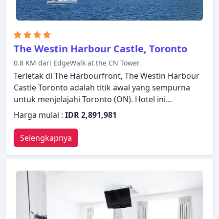
The Westin Harbour Castle, Toronto
0.8 KM dari EdgeWalk at the CN Tower
Terletak di The Harbourfront, The Westin Harbour
Castle Toronto adalah titik awal yang sempurna
untuk menjelajahi Toronto (ON). Hotel ini
menawarkan standar pelayanan dan fasilitas yang
Harga mulai :
IDR 2,891,981
tinggi untuk memenuhi setiap kebutuhan semua
wisatawan. Staf yang siap melayani akan
Selengkapnya
menyambut dan memandu Anda di The Westin
Harbour Castle Toronto. Kamar dirancang untuk
memberikan tingkat kenyamanan optimal dengan
dekorasi dan fasilitas yang nyaman seperti AC,
penghangat ruangan, layanan bangun pagi, meja
tulis, bar mini. Suasana tenang di hotel ini meluas
hingga fasilitas rekreasinya yang meliputi hot tub,