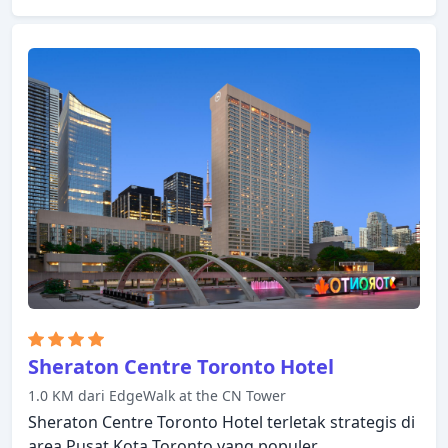
restoran, koran ada dalam daftar hal-hal yang para
tamu dapat nikmati. AC, penghangat ruangan, meja
tulis, jam alarm, iPod docking station dapat
ditemukan di beberapa kamar. Hotel ini
menawarkan berbagai pilihan rekreasi.
Kemudahan dan kenyamanan membuat The
Beverley Hotel pilihan yang sempurna sebagai
tempat menginap Anda di Toronto (ON).
Sheraton Centre Toronto Hotel
1.0 KM dari EdgeWalk at the CN Tower
Sheraton Centre Toronto Hotel terletak strategis di
area Pusat Kota Toronto yang populer.