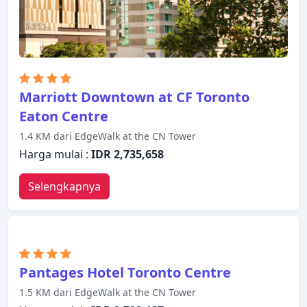
kebugaran, sauna, kolam renang dalam ruangan,
pijat. Temukan semua yang Toronto (ON) tawarkan
dengan membuat Doubletree by Hilton Toronto
Downtown sebagai tempat persinggahan Anda.
Marriott Downtown at CF Toronto
Eaton Centre
1.4 KM dari EdgeWalk at the CN Tower
Harga mulai :
IDR 2,735,658
Selengkapnya
Pantages Hotel Toronto Centre
1.5 KM dari EdgeWalk at the CN Tower