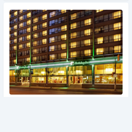
Wi-fi di tempat umum, tempat parkir mobil tersedia
untuk dinikmati oleh para tamu. Beberapa kamar
dirancang dengan baik dan dilengkapi dengan
akses internet WiFi (gratis), bak mandi whirlpool,
AC, penghangat ruangan, meja tulis. Properti ini
menawarkan berbagai pilihan fasilitas rekreasi. Apa
pun alasan Anda mengunjungi Toronto (ON), Econo
Lodge Inn and Suites Downtown Toronto akan
membuat Anda langsung merasa seperti di rumah.
Holiday Inn Toronto Downtown Centre
2.2 KM dari EdgeWalk at the CN Tower
Holiday Inn Toronto Downtown Centre berbintang