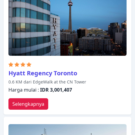
tenang di properti ini meluas hingga fasilitas
rekreasinya yang meliputi pusat kebugaran, kolam
renang luar ruangan, spa, pijat. Dengan layanan
handal dan staf profesional, Radisson Admiral
Toronto Harbourfront memenuhi kebutuhan Anda.
Hyatt Regency Toronto
0.6 KM dari EdgeWalk at the CN Tower
Harga mulai :
IDR 3,001,407
Selengkapnya