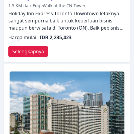
1.5 KM dari EdgeWalk at the CN Tower
Holiday Inn Express Toronto Downtown letaknya
sangat sempurna baik untuk keperluan bisnis
maupun berwisata di Toronto (ON). Baik pebisnis
maupun wisatawan, keduanya dapat menikmati
Harga mulai :
IDR 2,235,423
fasilitas dan layanan hotel. Staf yang siap melayani
akan menyambut dan memandu Anda di Holiday
Selengkapnya
Inn Express Toronto Downtown. Kamar bebas asap
rokok, AC, penghangat ruangan, layanan bangun
pagi, meja tulis dapat ditemukan di beberapa
kamar. Pulihkan diri Anda setelah berkeliling
seharian dalam kenyamanan kamar Anda atau
manfaatkan fasilitas rekreasi di hotel, termasuk
taman. Kemudahan dan kenyamanan membuat
Holiday Inn Express Toronto Downtown pilihan
yang sempurna sebagai tempat menginap Anda di
Toronto (ON).