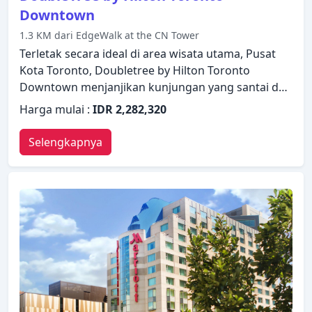
Downtown
1.3 KM dari EdgeWalk at the CN Tower
Terletak secara ideal di area wisata utama, Pusat
Kota Toronto, Doubletree by Hilton Toronto
Downtown menjanjikan kunjungan yang santai dan
mengagumkan. Hotel ini menawarkan berbagai
Harga mulai :
IDR 2,282,320
fasilitas untuk memastikan Anda mendapatkan
pengalaman yang luar biasa. Manfaatkan WiFi
Selengkapnya
gratis di semua kamar, resepsionis 24 jam, fasilitas
untuk tamu dengan kebutuhan khusus,
penyimpanan barang, layanan kamar yang
disediakan hotel. Kamar dirancang untuk
memberikan tingkat kenyamanan optimal dengan
dekorasi dan fasilitas yang nyaman seperti televisi
layar datar, bak mandi whirlpool, AC, penghangat
ruangan, meja tulis. Untuk meningkatkan kualitas
pengalaman menginap para tamu, hotel ini
menawarkan fasilitas rekreasi seperti pusat