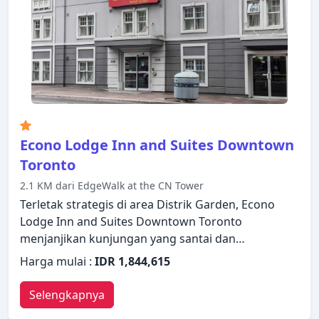
Econo Lodge Inn and Suites Downtown
Toronto
2.1 KM dari EdgeWalk at the CN Tower
Terletak strategis di area Distrik Garden, Econo
Lodge Inn and Suites Downtown Toronto
menjanjikan kunjungan yang santai dan
mengagumkan. Properti ini menawarkan berbagai
Harga mulai :
IDR 1,844,615
fasilitas untuk memastikan Anda mendapatkan
pengalaman yang luar biasa. WiFi gratis di semua
Selengkapnya
kamar, resepsionis 24 jam, penyimpanan barang,