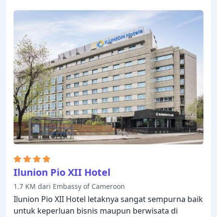
dinikmati oleh para tamu. Beberapa kamar
dirancang dengan baik dan dilengkapi dengan
televisi layar datar, linen, handuk, ruang
penyimpanan pakaian, ruang keluarga terpisah.
Properti ini menawarkan berbagai pilihan fasilitas
rekreasi. Hotel Weare Chamartín adalah pilihan
yang sangat baik untuk menjelajahi Madrid atau
untuk sekadar bersantai dan menyegarkan diri.
Ilunion Pio XII Hotel
1.7 KM dari Embassy of Cameroon
Ilunion Pio XII Hotel letaknya sangat sempurna baik
untuk keperluan bisnis maupun berwisata di