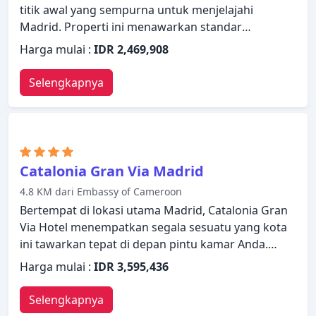
titik awal yang sempurna untuk menjelajahi
Madrid. Properti ini menawarkan standar
pelayanan dan fasilitas yang tinggi untuk
Harga mulai :
IDR 2,469,908
memenuhi setiap kebutuhan semua wisatawan.
Semua fasilitas yang diperlukan, termasuk WiFi
Selengkapnya
gratis di semua kamar, layanan kebersihan harian,
perapian, layanan taksi, akses mudah untuk kursi
roda, telah tersedia. Setiap kamar didesain dengan
elegan dan dilengkapi dengan fasilitas yang
berguna. Properti ini menawarkan berbagai pilihan
Catalonia Gran Via Madrid
fasilitas rekreasi. Vincci The Mint Hotel
4.8 KM dari Embassy of Cameroon
menggabungkan keramahan yang hangat dengan
Bertempat di lokasi utama Madrid, Catalonia Gran
suasana yang indah untuk membuat kunjungan
Via Hotel menempatkan segala sesuatu yang kota
Anda di Madrid tidak terlupakan.
ini tawarkan tepat di depan pintu kamar Anda.
Properti ini memiliki berbagai fasilitas yang
Harga mulai :
IDR 3,595,436
membuat pengalaman menginap Anda
menyenangkan. Manfaatkan WiFi gratis di semua
Selengkapnya
kamar, fasilitas untuk tamu dengan kebutuhan