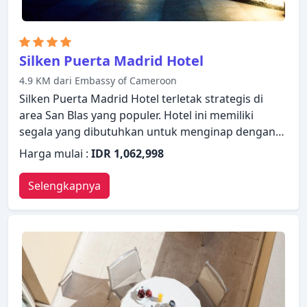
Silken Puerta Madrid Hotel
4.9 KM dari Embassy of Cameroon
Silken Puerta Madrid Hotel terletak strategis di
area San Blas yang populer. Hotel ini memiliki
segala yang dibutuhkan untuk menginap dengan
nyaman. WiFi gratis di semua kamar, resepsionis 24
Harga mulai :
IDR 1,062,998
jam, fasilitas untuk tamu dengan kebutuhan
khusus, penyimpanan barang, Wi-fi di tempat
Selengkapnya
umum ada untuk kenikmatan para tamu. Semua
kamar dirancang dan didekorasi untuk membuat
tamu merasa seperti di rumah dan beberapa
kamar dilengkapi dengan televisi layar datar, akses
internet WiFi (gratis), kamar bebas asap rokok, AC,
penghangat ruangan. Nikmati fasilitas rekreasi di
hotel, termasuk pusat kebugaran, sebelum masuk