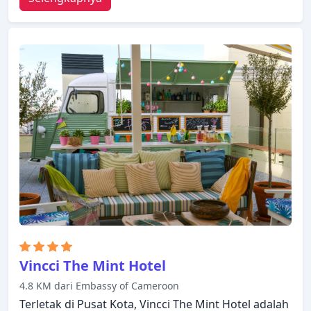
resepsionis 24 jam hanyalah beberapa dari
berbagai fasilitas yang ditawarkan. Semua kamar
dirancang dan didekorasi untuk membuat tamu
merasa seperti di rumah dan beberapa kamar
dilengkapi dengan televisi layar datar, akses
internet WiFi (gratis), kamar bebas asap rokok, AC,
penghangat ruangan. Hotel ini menawarkan
berbagai pilihan rekreasi. Kemudahan dan
kenyamanan membuat Hostal Vazquez De Mella
pilihan yang sempurna sebagai tempat menginap
Anda di Madrid.
Vincci The Mint Hotel
4.8 KM dari Embassy of Cameroon
Terletak di Pusat Kota, Vincci The Mint Hotel adalah