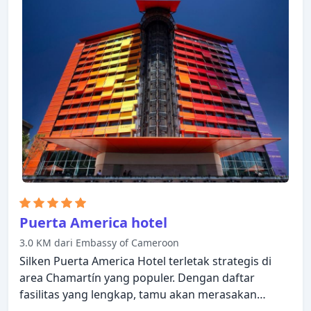
dinikmati oleh para tamu. Setiap kamar didesain
dengan elegan dan dilengkapi dengan fasilitas
yang berguna. Properti ini menawarkan berbagai
pilihan fasilitas rekreasi. Ilunion Suites Madrid
Hotel adalah pilihan yang sangat baik untuk
menjelajahi Madrid atau untuk sekadar bersantai
dan menyegarkan diri.
Puerta America hotel
3.0 KM dari Embassy of Cameroon
Silken Puerta America Hotel terletak strategis di
area Chamartín yang populer. Dengan daftar
fasilitas yang lengkap, tamu akan merasakan
pengalaman menginap di properti yang nyaman.