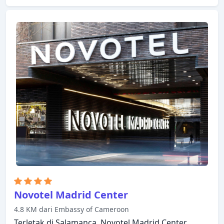
khusus, Wi-fi di tempat umum, layanan kamar,
antar-jemput bandara yang disediakan hotel.
Setiap kamar didesain dengan elegan dan
dilengkapi dengan fasilitas yang berguna. Akses ke
hot tub, pusat kebugaran, sauna, kolam renang
luar ruangan, pijat di hotel akan meningkatkan
kepuasan menginap Anda. Temukan semua yang
Madrid tawarkan dengan membuat Catalonia Gran
Via Hotel sebagai tempat persinggahan Anda.
Novotel Madrid Center
4.8 KM dari Embassy of Cameroon
Terletak di Salamanca, Novotel Madrid Center