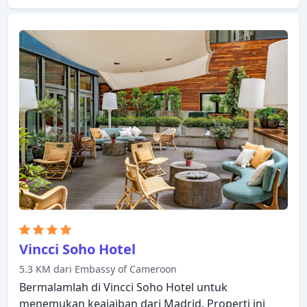
ditemukan di hotel ini. Kamar dilengkapi dengan
segala fasilitas yang Anda butuhkan untuk
bermalam dengan nyaman. Di beberapa kamar
terdapat televisi layar datar, sandal, sofa, handuk,
akses internet WiFi (gratis). Akses ke pusat
kebugaran, kolam renang luar ruangan di hotel
akan meningkatkan kepuasan menginap Anda.
Hotel Villa Real menggabungkan keramahan yang
hangat dengan suasana yang indah untuk
membuat kunjungan Anda di Madrid tak
terlupakan.
Vincci Soho Hotel
5.3 KM dari Embassy of Cameroon
Bermalamlah di Vincci Soho Hotel untuk
menemukan keajaiban dari Madrid. Properti ini