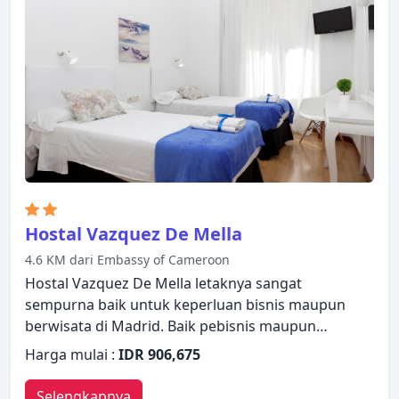
rokok, AC dapat ditemukan di beberapa kamar.
Pulihkan diri Anda setelah berkeliling seharian
dalam kenyamanan kamar Anda atau manfaatkan
fasilitas rekreasi di hotel, termasuk pusat
kebugaran, sauna. Kemudahan dan kenyamanan
membuat Vincci Soma Hotel pilihan yang sempurna
sebagai tempat menginap Anda di Madrid.
Hostal Vazquez De Mella
4.6 KM dari Embassy of Cameroon
Hostal Vazquez De Mella letaknya sangat
sempurna baik untuk keperluan bisnis maupun
berwisata di Madrid. Baik pebisnis maupun
wisatawan, keduanya dapat menikmati fasilitas dan
Harga mulai :
IDR 906,675
layanan hotel. WiFi gratis di semua kamar, layanan
kebersihan harian, layanan taksi, layanan tiket,
Selengkapnya