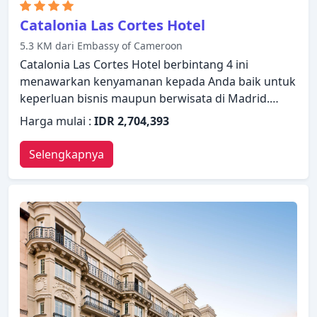
Catalonia Las Cortes Hotel
5.3 KM dari Embassy of Cameroon
Catalonia Las Cortes Hotel berbintang 4 ini
menawarkan kenyamanan kepada Anda baik untuk
keperluan bisnis maupun berwisata di Madrid.
Hotel ini menawarkan berbagai layanan dan
Harga mulai :
IDR 2,704,393
fasilitas yang dirancang untuk memberikan
kenyamanan dan kemudahan kepada para tamu.
Selengkapnya
WiFi gratis di semua kamar, resepsionis 24 jam,
fasilitas untuk tamu dengan kebutuhan khusus,
check-in/check-out cepat, penyimpanan barang
dapat ditemukan di hotel ini. Kamar dirancang
untuk memberikan tingkat kenyamanan optimal
dengan dekorasi dan fasilitas yang nyaman seperti
televisi layar datar, akses internet - WiFi, kamar
bebas asap rokok, AC, penghangat ruangan. Hotel
ini menawarkan berbagai pilihan rekreasi.