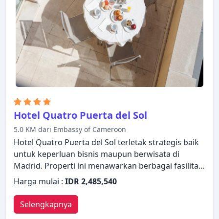
ke kamar untuk beristirahat dengan nyaman.
Silken Puerta Madrid Hotel adalah pilihan yang
sangat baik untuk menjelajahi Madrid atau untuk
sekadar bersantai dan menyegarkan diri.
Hotel Quatro Puerta del Sol
5.0 KM dari Embassy of Cameroon
Hotel Quatro Puerta del Sol terletak strategis baik
untuk keperluan bisnis maupun berwisata di
Madrid. Properti ini menawarkan berbagai fasilitas
untuk memastikan Anda mendapatkan
Harga mulai :
IDR 2,485,540
pengalaman yang luar biasa. Manfaatkan WiFi
gratis di semua kamar, layanan kebersihan harian,
Selengkapnya
binatu (laundromat), layanan taksi, layanan tiket