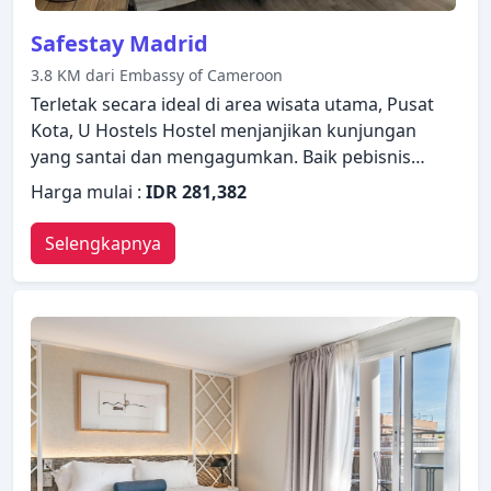
Safestay Madrid
3.8 KM dari Embassy of Cameroon
Terletak secara ideal di area wisata utama, Pusat
Kota, U Hostels Hostel menjanjikan kunjungan
yang santai dan mengagumkan. Baik pebisnis
maupun wisatawan, keduanya dapat menikmati
Harga mulai :
IDR 281,382
fasilitas dan layanan hotel. Fasilitas-fasilitas seperti
WiFi gratis di semua kamar, resepsionis 24 jam,
Selengkapnya
fasilitas untuk tamu dengan kebutuhan khusus,
check-in/check-out cepat, penyimpanan barang
tersedia untuk Anda nikmati. Beberapa kamar
dirancang dengan baik dengan adanya fasilitas
akses internet WiFi (gratis), kamar bebas asap
rokok, AC, penghangat ruangan, balkon/teras.
Hotel ini menawarkan berbagai pilihan rekreasi.
Staf yang ramah, fasilitas yang istimewa dan dekat
dengan semua yang Madrid tawarkan, merupakan