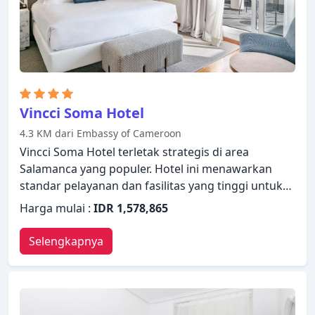
tiga alasan utama Anda untuk menginap di U
Hostels Hostel.
Vincci Soma Hotel
4.3 KM dari Embassy of Cameroon
Vincci Soma Hotel terletak strategis di area
Salamanca yang populer. Hotel ini menawarkan
standar pelayanan dan fasilitas yang tinggi untuk
memenuhi setiap kebutuhan semua wisatawan.
Harga mulai :
IDR 1,578,865
WiFi gratis di semua kamar, resepsionis 24 jam,
fasilitas untuk tamu dengan kebutuhan khusus,
Selengkapnya
penyimpanan barang, Wi-fi di tempat umum
hanyalah beberapa dari berbagai fasilitas yang
ditawarkan. Televisi layar datar, akses internet -
WiFi, akses internet WiFi (gratis), kamar bebas asap