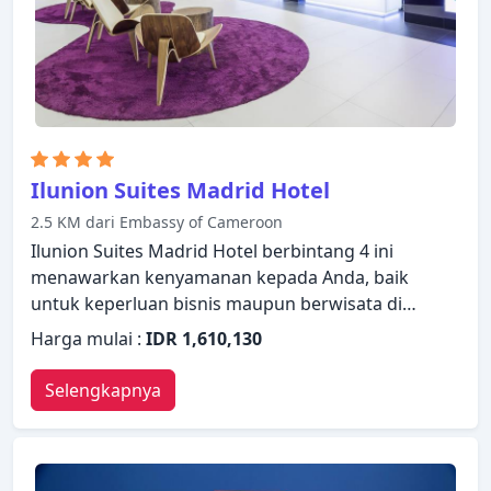
tub, pusat kebugaran, sauna, spa, pijat. Temukan
semua yang Madrid tawarkan dengan membuat
Eurostars Madrid Tower Hotel sebagai tempat
persinggahan Anda.
Ilunion Suites Madrid Hotel
2.5 KM dari Embassy of Cameroon
Ilunion Suites Madrid Hotel berbintang 4 ini
menawarkan kenyamanan kepada Anda, baik
untuk keperluan bisnis maupun berwisata di
Madrid. Properti ini menawarkan standar
Harga mulai :
IDR 1,610,130
pelayanan dan fasilitas yang tinggi untuk
memenuhi setiap kebutuhan semua wisatawan.
Selengkapnya
WiFi gratis di semua kamar, layanan kebersihan
harian, akses mudah untuk kursi roda, fasilitas
untuk tamu dengan kebutuhan khusus, Wi-fi di
tempat umum ada dalam daftar hal-hal yang dapat