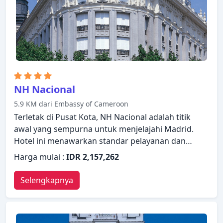
NH Nacional
5.9 KM dari Embassy of Cameroon
Terletak di Pusat Kota, NH Nacional adalah titik
awal yang sempurna untuk menjelajahi Madrid.
Hotel ini menawarkan standar pelayanan dan
fasilitas yang tinggi untuk memenuhi setiap
Harga mulai :
IDR 2,157,262
kebutuhan semua wisatawan. WiFi gratis di semua
kamar, akses mudah untuk kursi roda, resepsionis
Selengkapnya
24 jam, fasilitas untuk tamu dengan kebutuhan
khusus, penyimpanan barang dapat ditemukan di
hotel ini. Televisi layar datar, telepon di kamar