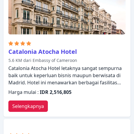
Catalonia Las Cortes Hotel menggabungkan
keramahan yang hangat dengan suasana yang
indah untuk membuat kunjungan Anda di Madrid
tak terlupakan.
Catalonia Atocha Hotel
5.6 KM dari Embassy of Cameroon
Catalonia Atocha Hotel letaknya sangat sempurna
baik untuk keperluan bisnis maupun berwisata di
Madrid. Hotel ini menawarkan berbagai fasilitas
untuk memastikan Anda mendapatkan
Harga mulai :
IDR 2,516,805
pengalaman yang luar biasa. Fasilitas-fasilitas
seperti WiFi gratis di semua kamar, resepsionis 24
Selengkapnya
jam, fasilitas untuk tamu dengan kebutuhan
khusus, Wi-fi di tempat umum, layanan kamar
tersedia untuk Anda nikmati. Televisi layar datar,
akses internet WiFi (gratis), bak mandi whirlpool,