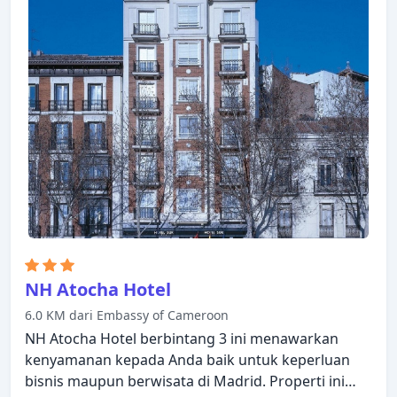
mandi, sandal, sofa, handuk dapat ditemukan di
beberapa kamar. Hotel ini menawarkan berbagai
pilihan rekreasi. Suasana yang ramah dan
pelayanan yang istimewa bisa Anda harapkan
selama menginap di NH Nacional.
NH Atocha Hotel
6.0 KM dari Embassy of Cameroon
NH Atocha Hotel berbintang 3 ini menawarkan
kenyamanan kepada Anda baik untuk keperluan
bisnis maupun berwisata di Madrid. Properti ini