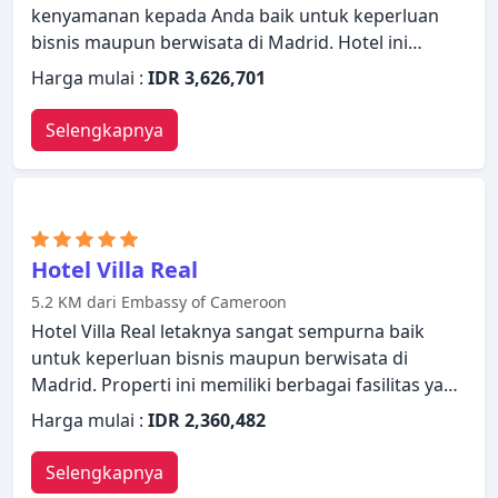
kenyamanan kepada Anda baik untuk keperluan
bisnis maupun berwisata di Madrid. Hotel ini
memiliki segala yang dibutuhkan untuk menginap
Harga mulai :
IDR 3,626,701
dengan nyaman. Semua fasilitas yang diperlukan,
termasuk layanan kamar 24 jam, resepsionis 24
Selengkapnya
jam, fasilitas untuk tamu dengan kebutuhan
khusus, penyimpanan barang, Wi-fi di tempat
umum telah tersedia. Dirancang untuk
memberikan kenyamanan, beberapa kamar
memiliki televisi layar datar, akses internet WiFi
Hotel Villa Real
(gratis), kamar bebas asap rokok, AC, penghangat
5.2 KM dari Embassy of Cameroon
ruangan untuk memastikan kenyamanan istirahat
Hotel Villa Real letaknya sangat sempurna baik
malam Anda. Hotel ini menawarkan berbagai
untuk keperluan bisnis maupun berwisata di
pilihan rekreasi. Temukan semua yang Madrid
Madrid. Properti ini memiliki berbagai fasilitas yang
tawarkan dengan membuat Urban Hotel sebagai
membuat pengalaman menginap Anda
tempat persinggahan Anda.
Harga mulai :
IDR 2,360,482
menyenangkan. Layanan kamar 24 jam, WiFi gratis
di semua kamar, layanan kebersihan harian,
Selengkapnya
resepsionis 24 jam, penyimpanan barang dapat