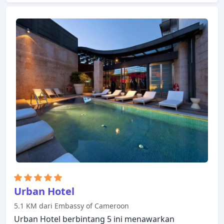
yang ada di properti ini. Dirancang untuk
memberikan kenyamanan, beberapa kamar
memiliki televisi layar datar, rak pakaian, linen,
sandal, handuk untuk memastikan kenyamanan
istirahat malam Anda. Beristirahatlah setelah
seharian beraktivitas dan nikmatilah hot tub. Staf
yang ramah, fasilitas yang istimewa dan dekat
dengan semua yang Madrid tawarkan, merupakan
tiga alasan utama Anda untuk menginap di Hotel
Quatro Puerta del Sol.
Urban Hotel
5.1 KM dari Embassy of Cameroon
Urban Hotel berbintang 5 ini menawarkan